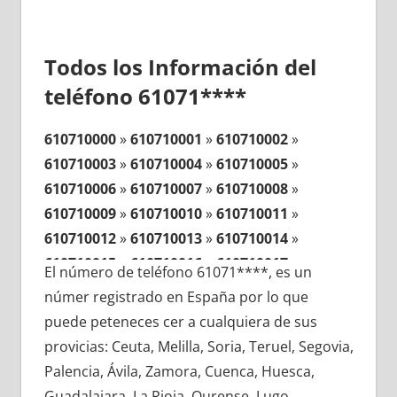
Todos los Información del
teléfono 61071****
610710000
»
610710001
»
610710002
»
610710003
»
610710004
»
610710005
»
610710006
»
610710007
»
610710008
»
610710009
»
610710010
»
610710011
»
610710012
»
610710013
»
610710014
»
610710015
»
610710016
»
610710017
»
El número de teléfono 61071****, es un
610710018
»
610710019
»
610710020
»
númer registrado en España por lo que
610710021
»
610710022
»
610710023
»
puede peteneces cer a cualquiera de sus
610710024
»
610710025
»
610710026
»
provicias: Ceuta, Melilla, Soria, Teruel, Segovia,
610710027
»
610710028
»
610710029
»
Palencia, Ávila, Zamora, Cuenca, Huesca,
610710030
»
610710031
»
610710032
»
Guadalajara, La Rioja, Ourense, Lugo,