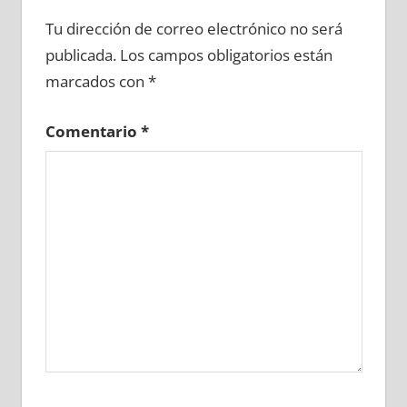
610710081
»
610710082
»
610710083
»
Tu dirección de correo electrónico no será
610710084
»
610710085
»
610710086
»
publicada.
Los campos obligatorios están
610710087
»
610710088
»
610710089
»
marcados con
*
610710090
»
610710091
»
610710092
»
610710093
»
610710094
»
610710095
»
Comentario
*
610710096
»
610710097
»
610710098
»
610710099
»
610710100
»
610710101
»
610710102
»
610710103
»
610710104
»
610710105
»
610710106
»
610710107
»
610710108
»
610710109
»
610710110
»
610710111
»
610710112
»
610710113
»
610710114
»
610710115
»
610710116
»
610710117
»
610710118
»
610710119
»
610710120
»
610710121
»
610710122
»
610710123
»
610710124
»
610710125
»
610710126
»
610710127
»
610710128
»