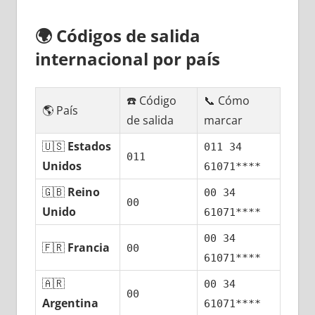
🌍
Códigos dе salida
internacional pοr país
☎️ Código
📞 Cómo
🌎 País
dе salida
marcar
🇺🇸
Estados
011 34
011
Unidos
61071****
🇬🇧
Reino
00 34
00
Unido
61071****
00 34
🇫🇷
Francia
00
61071****
🇦🇷
00 34
00
Argentina
61071****