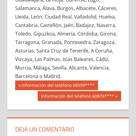
610710033
»
610710034
»
610710035
»
Salamanca, Álava, Burgos, Albacete, Cáceres,
610710036
»
610710037
»
610710038
»
Lleida, León, Ciudad Real, Valladolid, Huelva,
610710039
»
610710040
»
610710041
»
Cantabria, Castellón, Jaén, Badajoz, Navarra,
610710042
»
610710043
»
610710044
»
Toledo, Gipuzkoa, Almería, Córdoba, Girona,
610710045
»
610710046
»
610710047
»
Tarragona, Granada, Pontevedra, Zaragoza,
610710048
»
610710049
»
610710050
»
Asturias, Santa Cruz de Tenerife, A Coruña,
610710051
»
610710052
»
610710053
»
Vizcaya, Las Palmas, Islas Baleares, Cádiz,
610710054
»
610710055
»
610710056
»
Murcia, Málaga, Sevilla, Alicante, Valencia,
610710057
»
610710058
»
610710059
»
Barcelona o Madrid.
610710060
»
610710061
»
610710062
»
Navegación
61071
Entrada
Información del teléfono 68599****
610710063
»
610710064
»
610710065
»
anterior:
de
Siguiente
Información del teléfono 60879****
610710066
»
610710067
»
610710068
»
entrada:
entradas
610710069
»
610710070
»
610710071
»
610710072
»
610710073
»
610710074
»
610710075
»
610710076
»
610710077
»
DEJA UN COMENTARIO
610710078
»
610710079
»
610710080
»