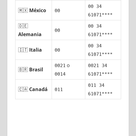
00 34
🇲🇽
México
00
61071****
🇩🇪
00 34
00
Alemania
61071****
00 34
🇮🇹
Italia
00
61071****
ο
0021
0021 34
🇧🇷
Brasil
0014
61071****
011 34
🇨🇦
Canadá
011
61071****