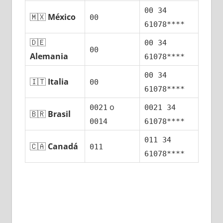
00 34
🇲🇽
México
00
61078****
🇩🇪
00 34
00
Alemania
61078****
00 34
🇮🇹
Italia
00
61078****
ο
0021
0021 34
🇧🇷
Brasil
0014
61078****
011 34
🇨🇦
Canadá
011
61078****