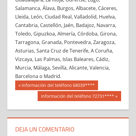
610780033
»
610780034
»
610780035
»
Salamanca, Álava, Burgos, Albacete, Cáceres,
610780036
»
610780037
»
610780038
»
Lleida, León, Ciudad Real, Valladolid, Huelva,
610780039
»
610780040
»
610780041
»
Cantabria, Castellón, Jaén, Badajoz, Navarra,
610780042
»
610780043
»
610780044
»
Toledo, Gipuzkoa, Almería, Córdoba, Girona,
610780045
»
610780046
»
610780047
»
Tarragona, Granada, Pontevedra, Zaragoza,
610780048
»
610780049
»
610780050
»
Asturias, Santa Cruz de Tenerife, A Coruña,
610780051
»
610780052
»
610780053
»
Vizcaya, Las Palmas, Islas Baleares, Cádiz,
610780054
»
610780055
»
610780056
»
Murcia, Málaga, Sevilla, Alicante, Valencia,
610780057
»
610780058
»
610780059
»
Barcelona o Madrid.
610780060
»
610780061
»
610780062
»
Navegación
61078
Entrada
Información del teléfono 68039****
610780063
»
610780064
»
610780065
»
anterior:
de
Siguiente
Información del teléfono 72731****
610780066
»
610780067
»
610780068
»
entrada:
entradas
610780069
»
610780070
»
610780071
»
610780072
»
610780073
»
610780074
»
610780075
»
610780076
»
610780077
»
DEJA UN COMENTARIO
610780078
»
610780079
»
610780080
»