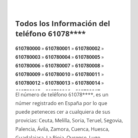
Todos los Información del
teléfono 61078****
610780000
»
610780001
»
610780002
»
610780003
»
610780004
»
610780005
»
610780006
»
610780007
»
610780008
»
610780009
»
610780010
»
610780011
»
610780012
»
610780013
»
610780014
»
610780015
»
610780016
»
610780017
»
El número de teléfono 61078****, es un
610780018
»
610780019
»
610780020
»
númer registrado en España por lo que
610780021
»
610780022
»
610780023
»
puede peteneces cer a cualquiera de sus
610780024
»
610780025
»
610780026
»
provicias: Ceuta, Melilla, Soria, Teruel, Segovia,
610780027
»
610780028
»
610780029
»
Palencia, Ávila, Zamora, Cuenca, Huesca,
610780030
»
610780031
»
610780032
»
Guadalajara, La Rioja, Ourense, Lugo,