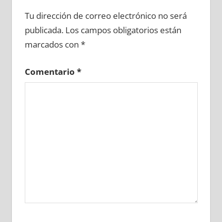
610780081
»
610780082
»
610780083
»
Tu dirección de correo electrónico no será
610780084
»
610780085
»
610780086
»
publicada.
Los campos obligatorios están
610780087
»
610780088
»
610780089
»
marcados con
*
610780090
»
610780091
»
610780092
»
610780093
»
610780094
»
610780095
»
Comentario
*
610780096
»
610780097
»
610780098
»
610780099
»
610780100
»
610780101
»
610780102
»
610780103
»
610780104
»
610780105
»
610780106
»
610780107
»
610780108
»
610780109
»
610780110
»
610780111
»
610780112
»
610780113
»
610780114
»
610780115
»
610780116
»
610780117
»
610780118
»
610780119
»
610780120
»
610780121
»
610780122
»
610780123
»
610780124
»
610780125
»
610780126
»
610780127
»
610780128
»