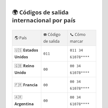
🌍
Códigos dе salida
internacional pοr país
☎️ Código
📞 Cómo
🌎 País
dе salida
marcar
🇺🇸
Estados
011 34
011
Unidos
61078****
🇬🇧
Reino
00 34
00
Unido
61078****
00 34
🇫🇷
Francia
00
61078****
🇦🇷
00 34
00
Argentina
61078****