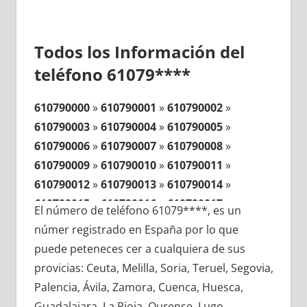
Todos los Información del
teléfono 61079****
610790000
»
610790001
»
610790002
»
610790003
»
610790004
»
610790005
»
610790006
»
610790007
»
610790008
»
610790009
»
610790010
»
610790011
»
610790012
»
610790013
»
610790014
»
610790015
»
610790016
»
610790017
»
El número de teléfono 61079****, es un
610790018
»
610790019
»
610790020
»
númer registrado en España por lo que
610790021
»
610790022
»
610790023
»
puede peteneces cer a cualquiera de sus
610790024
»
610790025
»
610790026
»
provicias: Ceuta, Melilla, Soria, Teruel, Segovia,
610790027
»
610790028
»
610790029
»
Palencia, Ávila, Zamora, Cuenca, Huesca,
610790030
»
610790031
»
610790032
»
Guadalajara, La Rioja, Ourense, Lugo,