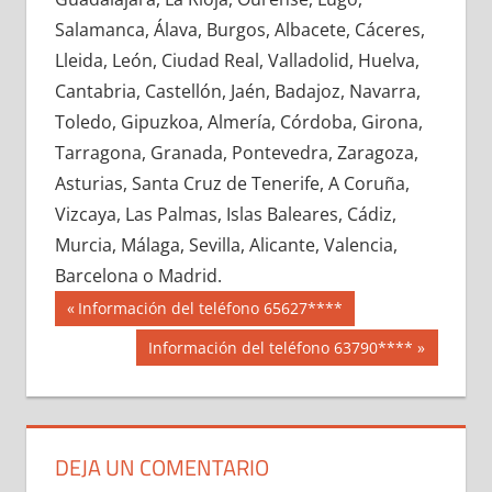
610790033
»
610790034
»
610790035
»
Salamanca, Álava, Burgos, Albacete, Cáceres,
610790036
»
610790037
»
610790038
»
Lleida, León, Ciudad Real, Valladolid, Huelva,
610790039
»
610790040
»
610790041
»
Cantabria, Castellón, Jaén, Badajoz, Navarra,
610790042
»
610790043
»
610790044
»
Toledo, Gipuzkoa, Almería, Córdoba, Girona,
610790045
»
610790046
»
610790047
»
Tarragona, Granada, Pontevedra, Zaragoza,
610790048
»
610790049
»
610790050
»
Asturias, Santa Cruz de Tenerife, A Coruña,
610790051
»
610790052
»
610790053
»
Vizcaya, Las Palmas, Islas Baleares, Cádiz,
610790054
»
610790055
»
610790056
»
Murcia, Málaga, Sevilla, Alicante, Valencia,
610790057
»
610790058
»
610790059
»
Barcelona o Madrid.
610790060
»
610790061
»
610790062
»
Navegación
61079
Entrada
Información del teléfono 65627****
610790063
»
610790064
»
610790065
»
anterior:
de
Siguiente
Información del teléfono 63790****
610790066
»
610790067
»
610790068
»
entrada:
entradas
610790069
»
610790070
»
610790071
»
610790072
»
610790073
»
610790074
»
610790075
»
610790076
»
610790077
»
DEJA UN COMENTARIO
610790078
»
610790079
»
610790080
»