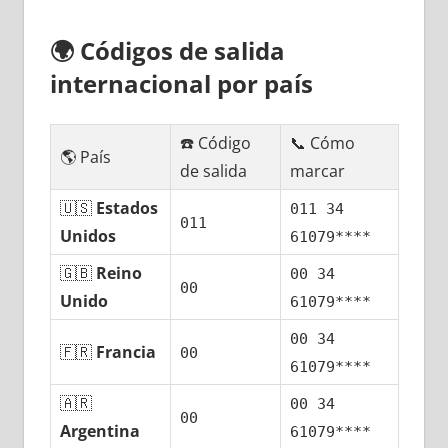
🌍
Códigos dе salida
internacional pοr país
☎️ Código
📞 Cómo
🌎 País
dе salida
marcar
🇺🇸
Estados
011 34
011
Unidos
61079****
🇬🇧
Reino
00 34
00
Unido
61079****
00 34
🇫🇷
Francia
00
61079****
🇦🇷
00 34
00
Argentina
61079****