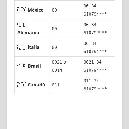
00 34
🇲🇽
México
00
61079****
🇩🇪
00 34
00
Alemania
61079****
00 34
🇮🇹
Italia
00
61079****
ο
0021
0021 34
🇧🇷
Brasil
0014
61079****
011 34
🇨🇦
Canadá
011
61079****