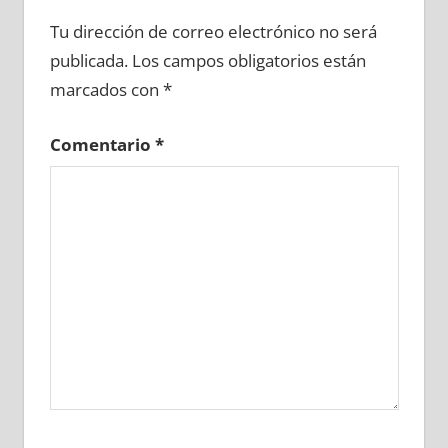
610790081
»
610790082
»
610790083
»
Tu dirección de correo electrónico no será
610790084
»
610790085
»
610790086
»
publicada.
Los campos obligatorios están
610790087
»
610790088
»
610790089
»
marcados con
*
610790090
»
610790091
»
610790092
»
610790093
»
610790094
»
610790095
»
Comentario
*
610790096
»
610790097
»
610790098
»
610790099
»
610790100
»
610790101
»
610790102
»
610790103
»
610790104
»
610790105
»
610790106
»
610790107
»
610790108
»
610790109
»
610790110
»
610790111
»
610790112
»
610790113
»
610790114
»
610790115
»
610790116
»
610790117
»
610790118
»
610790119
»
610790120
»
610790121
»
610790122
»
610790123
»
610790124
»
610790125
»
610790126
»
610790127
»
610790128
»