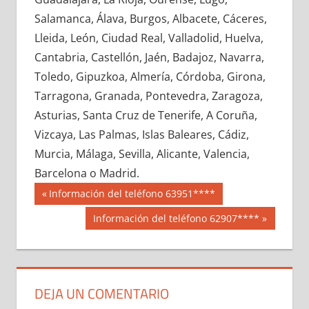
610820033
»
610820034
»
610820035
»
Salamanca, Álava, Burgos, Albacete, Cáceres,
610820036
»
610820037
»
610820038
»
Lleida, León, Ciudad Real, Valladolid, Huelva,
610820039
»
610820040
»
610820041
»
Cantabria, Castellón, Jaén, Badajoz, Navarra,
610820042
»
610820043
»
610820044
»
Toledo, Gipuzkoa, Almería, Córdoba, Girona,
610820045
»
610820046
»
610820047
»
Tarragona, Granada, Pontevedra, Zaragoza,
610820048
»
610820049
»
610820050
»
Asturias, Santa Cruz de Tenerife, A Coruña,
610820051
»
610820052
»
610820053
»
Vizcaya, Las Palmas, Islas Baleares, Cádiz,
610820054
»
610820055
»
610820056
»
Murcia, Málaga, Sevilla, Alicante, Valencia,
610820057
»
610820058
»
610820059
»
Barcelona o Madrid.
610820060
»
610820061
»
610820062
»
Navegación
61082
Entrada
Información del teléfono 63951****
610820063
»
610820064
»
610820065
»
anterior:
de
Siguiente
Información del teléfono 62907****
610820066
»
610820067
»
610820068
»
entrada:
entradas
610820069
»
610820070
»
610820071
»
610820072
»
610820073
»
610820074
»
610820075
»
610820076
»
610820077
»
DEJA UN COMENTARIO
610820078
»
610820079
»
610820080
»