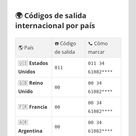
🌍
Códigos dе salida
internacional pοr país
☎️ Código
📞 Cómo
🌎 País
dе salida
marcar
🇺🇸
Estados
011 34
011
Unidos
61082****
🇬🇧
Reino
00 34
00
Unido
61082****
00 34
🇫🇷
Francia
00
61082****
🇦🇷
00 34
00
Argentina
61082****