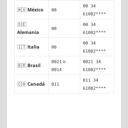
00 34
🇲🇽
México
00
61082****
🇩🇪
00 34
00
Alemania
61082****
00 34
🇮🇹
Italia
00
61082****
ο
0021
0021 34
🇧🇷
Brasil
0014
61082****
011 34
🇨🇦
Canadá
011
61082****