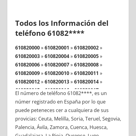
Todos los Información del
teléfono 61082****
610820000
»
610820001
»
610820002
»
610820003
»
610820004
»
610820005
»
610820006
»
610820007
»
610820008
»
610820009
»
610820010
»
610820011
»
610820012
»
610820013
»
610820014
»
610820015
»
610820016
»
610820017
»
El número de teléfono 61082****, es un
610820018
»
610820019
»
610820020
»
númer registrado en España por lo que
610820021
»
610820022
»
610820023
»
puede peteneces cer a cualquiera de sus
610820024
»
610820025
»
610820026
»
provicias: Ceuta, Melilla, Soria, Teruel, Segovia,
610820027
»
610820028
»
610820029
»
Palencia, Ávila, Zamora, Cuenca, Huesca,
610820030
»
610820031
»
610820032
»
Guadalajara, La Rioja, Ourense, Lugo,