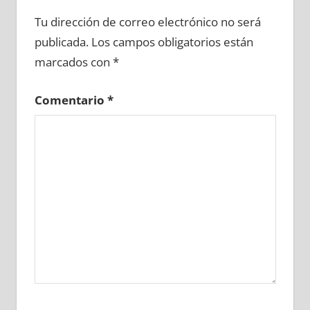
610820081
»
610820082
»
610820083
»
Tu dirección de correo electrónico no será
610820084
»
610820085
»
610820086
»
publicada.
Los campos obligatorios están
610820087
»
610820088
»
610820089
»
marcados con
*
610820090
»
610820091
»
610820092
»
610820093
»
610820094
»
610820095
»
Comentario
*
610820096
»
610820097
»
610820098
»
610820099
»
610820100
»
610820101
»
610820102
»
610820103
»
610820104
»
610820105
»
610820106
»
610820107
»
610820108
»
610820109
»
610820110
»
610820111
»
610820112
»
610820113
»
610820114
»
610820115
»
610820116
»
610820117
»
610820118
»
610820119
»
610820120
»
610820121
»
610820122
»
610820123
»
610820124
»
610820125
»
610820126
»
610820127
»
610820128
»