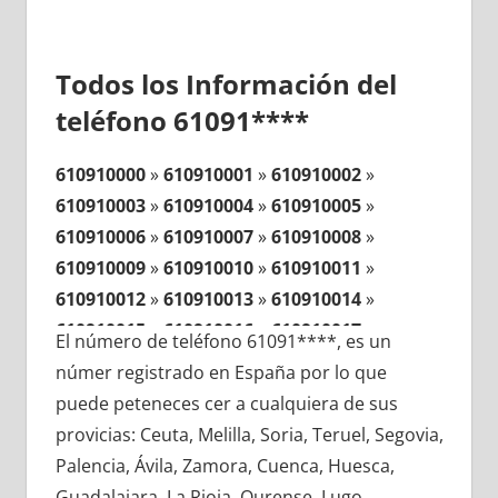
Todos los Información del
teléfono 61091****
610910000
»
610910001
»
610910002
»
610910003
»
610910004
»
610910005
»
610910006
»
610910007
»
610910008
»
610910009
»
610910010
»
610910011
»
610910012
»
610910013
»
610910014
»
610910015
»
610910016
»
610910017
»
El número de teléfono 61091****, es un
610910018
»
610910019
»
610910020
»
númer registrado en España por lo que
610910021
»
610910022
»
610910023
»
puede peteneces cer a cualquiera de sus
610910024
»
610910025
»
610910026
»
provicias: Ceuta, Melilla, Soria, Teruel, Segovia,
610910027
»
610910028
»
610910029
»
Palencia, Ávila, Zamora, Cuenca, Huesca,
610910030
»
610910031
»
610910032
»
Guadalajara, La Rioja, Ourense, Lugo,