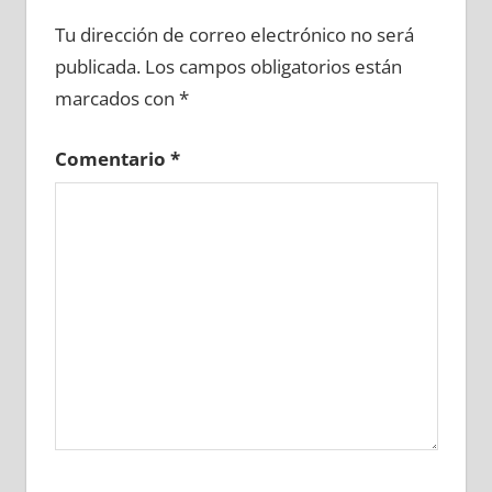
610910081
»
610910082
»
610910083
»
Tu dirección de correo electrónico no será
610910084
»
610910085
»
610910086
»
publicada.
Los campos obligatorios están
610910087
»
610910088
»
610910089
»
marcados con
*
610910090
»
610910091
»
610910092
»
610910093
»
610910094
»
610910095
»
Comentario
*
610910096
»
610910097
»
610910098
»
610910099
»
610910100
»
610910101
»
610910102
»
610910103
»
610910104
»
610910105
»
610910106
»
610910107
»
610910108
»
610910109
»
610910110
»
610910111
»
610910112
»
610910113
»
610910114
»
610910115
»
610910116
»
610910117
»
610910118
»
610910119
»
610910120
»
610910121
»
610910122
»
610910123
»
610910124
»
610910125
»
610910126
»
610910127
»
610910128
»