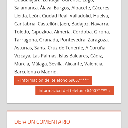
610910033
»
610910034
»
610910035
»
Salamanca, Álava, Burgos, Albacete, Cáceres,
610910036
»
610910037
»
610910038
»
Lleida, León, Ciudad Real, Valladolid, Huelva,
610910039
»
610910040
»
610910041
»
Cantabria, Castellón, Jaén, Badajoz, Navarra,
610910042
»
610910043
»
610910044
»
Toledo, Gipuzkoa, Almería, Córdoba, Girona,
610910045
»
610910046
»
610910047
»
Tarragona, Granada, Pontevedra, Zaragoza,
610910048
»
610910049
»
610910050
»
Asturias, Santa Cruz de Tenerife, A Coruña,
610910051
»
610910052
»
610910053
»
Vizcaya, Las Palmas, Islas Baleares, Cádiz,
610910054
»
610910055
»
610910056
»
Murcia, Málaga, Sevilla, Alicante, Valencia,
610910057
»
610910058
»
610910059
»
Barcelona o Madrid.
610910060
»
610910061
»
610910062
»
Navegación
61091
Entrada
Información del teléfono 69067****
610910063
»
610910064
»
610910065
»
anterior:
de
Siguiente
Información del teléfono 64007****
610910066
»
610910067
»
610910068
»
entrada:
entradas
610910069
»
610910070
»
610910071
»
610910072
»
610910073
»
610910074
»
610910075
»
610910076
»
610910077
»
DEJA UN COMENTARIO
610910078
»
610910079
»
610910080
»