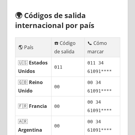
🌍
Códigos dе salida
internacional pοr país
☎️ Código
📞 Cómo
🌎 País
dе salida
marcar
🇺🇸
Estados
011 34
011
Unidos
61091****
🇬🇧
Reino
00 34
00
Unido
61091****
00 34
🇫🇷
Francia
00
61091****
🇦🇷
00 34
00
Argentina
61091****