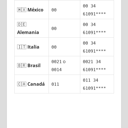
00 34
🇲🇽
México
00
61091****
🇩🇪
00 34
00
Alemania
61091****
00 34
🇮🇹
Italia
00
61091****
ο
0021
0021 34
🇧🇷
Brasil
0014
61091****
011 34
🇨🇦
Canadá
011
61091****