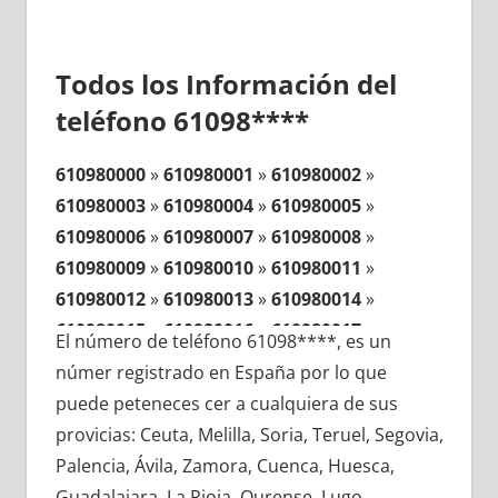
Todos los Información del
teléfono 61098****
610980000
»
610980001
»
610980002
»
610980003
»
610980004
»
610980005
»
610980006
»
610980007
»
610980008
»
610980009
»
610980010
»
610980011
»
610980012
»
610980013
»
610980014
»
610980015
»
610980016
»
610980017
»
El número de teléfono 61098****, es un
610980018
»
610980019
»
610980020
»
númer registrado en España por lo que
610980021
»
610980022
»
610980023
»
puede peteneces cer a cualquiera de sus
610980024
»
610980025
»
610980026
»
provicias: Ceuta, Melilla, Soria, Teruel, Segovia,
610980027
»
610980028
»
610980029
»
Palencia, Ávila, Zamora, Cuenca, Huesca,
610980030
»
610980031
»
610980032
»
Guadalajara, La Rioja, Ourense, Lugo,