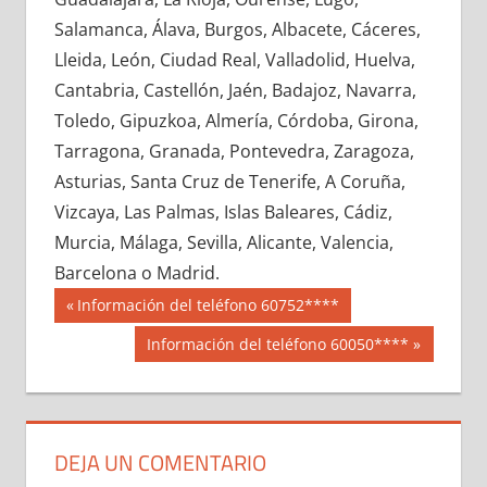
610980033
»
610980034
»
610980035
»
Salamanca, Álava, Burgos, Albacete, Cáceres,
610980036
»
610980037
»
610980038
»
Lleida, León, Ciudad Real, Valladolid, Huelva,
610980039
»
610980040
»
610980041
»
Cantabria, Castellón, Jaén, Badajoz, Navarra,
610980042
»
610980043
»
610980044
»
Toledo, Gipuzkoa, Almería, Córdoba, Girona,
610980045
»
610980046
»
610980047
»
Tarragona, Granada, Pontevedra, Zaragoza,
610980048
»
610980049
»
610980050
»
Asturias, Santa Cruz de Tenerife, A Coruña,
610980051
»
610980052
»
610980053
»
Vizcaya, Las Palmas, Islas Baleares, Cádiz,
610980054
»
610980055
»
610980056
»
Murcia, Málaga, Sevilla, Alicante, Valencia,
610980057
»
610980058
»
610980059
»
Barcelona o Madrid.
610980060
»
610980061
»
610980062
»
Navegación
61098
Entrada
Información del teléfono 60752****
610980063
»
610980064
»
610980065
»
anterior:
de
Siguiente
Información del teléfono 60050****
610980066
»
610980067
»
610980068
»
entrada:
entradas
610980069
»
610980070
»
610980071
»
610980072
»
610980073
»
610980074
»
610980075
»
610980076
»
610980077
»
DEJA UN COMENTARIO
610980078
»
610980079
»
610980080
»