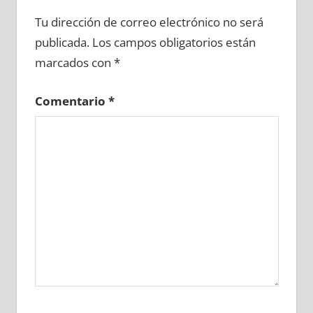
610980081
»
610980082
»
610980083
»
Tu dirección de correo electrónico no será
610980084
»
610980085
»
610980086
»
publicada.
Los campos obligatorios están
610980087
»
610980088
»
610980089
»
marcados con
*
610980090
»
610980091
»
610980092
»
610980093
»
610980094
»
610980095
»
Comentario
*
610980096
»
610980097
»
610980098
»
610980099
»
610980100
»
610980101
»
610980102
»
610980103
»
610980104
»
610980105
»
610980106
»
610980107
»
610980108
»
610980109
»
610980110
»
610980111
»
610980112
»
610980113
»
610980114
»
610980115
»
610980116
»
610980117
»
610980118
»
610980119
»
610980120
»
610980121
»
610980122
»
610980123
»
610980124
»
610980125
»
610980126
»
610980127
»
610980128
»