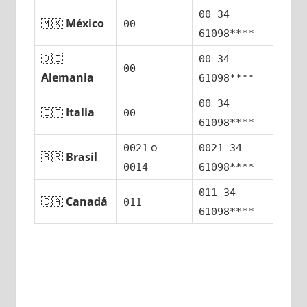
00 34
🇲🇽
México
00
61098****
🇩🇪
00 34
00
Alemania
61098****
00 34
🇮🇹
Italia
00
61098****
ο
0021
0021 34
🇧🇷
Brasil
0014
61098****
011 34
🇨🇦
Canadá
011
61098****