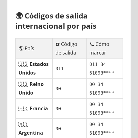
🌍
Códigos dе salida
internacional pοr país
☎️ Código
📞 Cómo
🌎 País
dе salida
marcar
🇺🇸
Estados
011 34
011
Unidos
61098****
🇬🇧
Reino
00 34
00
Unido
61098****
00 34
🇫🇷
Francia
00
61098****
🇦🇷
00 34
00
Argentina
61098****