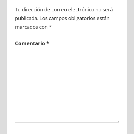
611240081
»
611240082
»
611240083
»
Tu dirección de correo electrónico no será
611240084
»
611240085
»
611240086
»
publicada.
Los campos obligatorios están
611240087
»
611240088
»
611240089
»
marcados con
*
611240090
»
611240091
»
611240092
»
611240093
»
611240094
»
611240095
»
Comentario
*
611240096
»
611240097
»
611240098
»
611240099
»
611240100
»
611240101
»
611240102
»
611240103
»
611240104
»
611240105
»
611240106
»
611240107
»
611240108
»
611240109
»
611240110
»
611240111
»
611240112
»
611240113
»
611240114
»
611240115
»
611240116
»
611240117
»
611240118
»
611240119
»
611240120
»
611240121
»
611240122
»
611240123
»
611240124
»
611240125
»
611240126
»
611240127
»
611240128
»