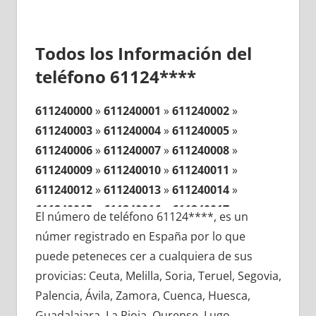
Todos los Información del
teléfono 61124****
611240000
»
611240001
»
611240002
»
611240003
»
611240004
»
611240005
»
611240006
»
611240007
»
611240008
»
611240009
»
611240010
»
611240011
»
611240012
»
611240013
»
611240014
»
611240015
»
611240016
»
611240017
»
El número de teléfono 61124****, es un
611240018
»
611240019
»
611240020
»
númer registrado en España por lo que
611240021
»
611240022
»
611240023
»
puede peteneces cer a cualquiera de sus
611240024
»
611240025
»
611240026
»
provicias: Ceuta, Melilla, Soria, Teruel, Segovia,
611240027
»
611240028
»
611240029
»
Palencia, Ávila, Zamora, Cuenca, Huesca,
611240030
»
611240031
»
611240032
»
Guadalajara, La Rioja, Ourense, Lugo,