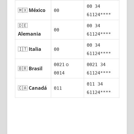
00 34
🇲🇽
México
00
61124****
🇩🇪
00 34
00
Alemania
61124****
00 34
🇮🇹
Italia
00
61124****
ο
0021
0021 34
🇧🇷
Brasil
0014
61124****
011 34
🇨🇦
Canadá
011
61124****