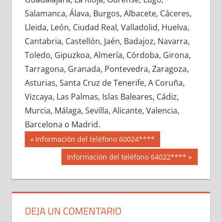
611240033
»
611240034
»
611240035
»
Salamanca, Álava, Burgos, Albacete, Cáceres,
611240036
»
611240037
»
611240038
»
Lleida, León, Ciudad Real, Valladolid, Huelva,
611240039
»
611240040
»
611240041
»
Cantabria, Castellón, Jaén, Badajoz, Navarra,
611240042
»
611240043
»
611240044
»
Toledo, Gipuzkoa, Almería, Córdoba, Girona,
611240045
»
611240046
»
611240047
»
Tarragona, Granada, Pontevedra, Zaragoza,
611240048
»
611240049
»
611240050
»
Asturias, Santa Cruz de Tenerife, A Coruña,
611240051
»
611240052
»
611240053
»
Vizcaya, Las Palmas, Islas Baleares, Cádiz,
611240054
»
611240055
»
611240056
»
Murcia, Málaga, Sevilla, Alicante, Valencia,
611240057
»
611240058
»
611240059
»
Barcelona o Madrid.
611240060
»
611240061
»
611240062
»
Navegación
61124
Entrada
Información del teléfono 60024****
611240063
»
611240064
»
611240065
»
anterior:
de
Siguiente
Información del teléfono 64022****
611240066
»
611240067
»
611240068
»
entrada:
entradas
611240069
»
611240070
»
611240071
»
611240072
»
611240073
»
611240074
»
611240075
»
611240076
»
611240077
»
DEJA UN COMENTARIO
611240078
»
611240079
»
611240080
»