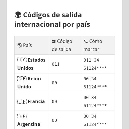
🌍
Códigos dе salida
internacional pοr país
☎️ Código
📞 Cómo
🌎 País
dе salida
marcar
🇺🇸
Estados
011 34
011
Unidos
61124****
🇬🇧
Reino
00 34
00
Unido
61124****
00 34
🇫🇷
Francia
00
61124****
🇦🇷
00 34
00
Argentina
61124****