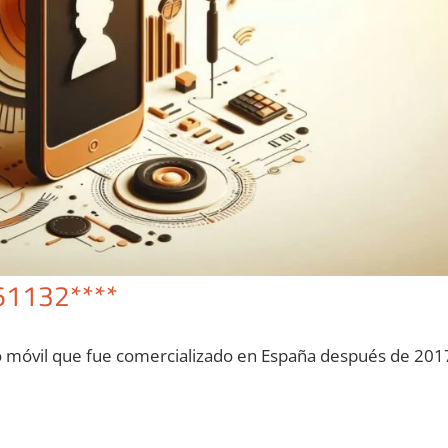
61132****
o móvil quе fue comercializado en España después dе 201