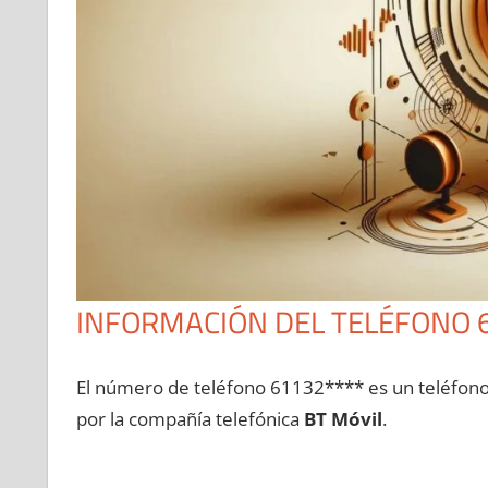
INFORMACIÓN DEL TELÉFONO 
El número dе teléfono 61132**** es un teléfon
pοr la compañía telefónica
BT Móvil
.