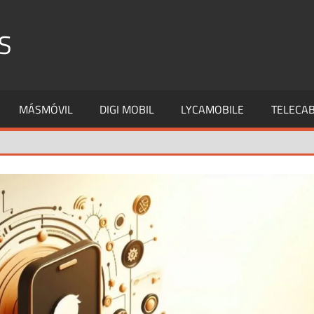
S
MÁSMÓVIL
DIGI MOBIL
LYCAMOBILE
TELECAB