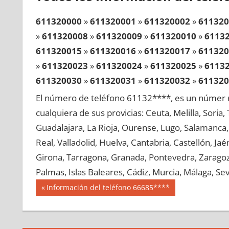
611320000
»
611320001
»
611320002
»
611320
»
611320008
»
611320009
»
611320010
»
6113
611320015
»
611320016
»
611320017
»
611320
»
611320023
»
611320024
»
611320025
»
6113
611320030
»
611320031
»
611320032
»
611320
»
611320038
»
611320039
»
611320040
»
6113
El número de teléfono 61132****, es un númer r
611320045
»
611320046
»
611320047
»
611320
cualquiera de sus provicias: Ceuta, Melilla, Soria
»
611320053
»
611320054
»
611320055
»
6113
Guadalajara, La Rioja, Ourense, Lugo, Salamanca, 
611320060
»
611320061
»
611320062
»
611320
Real, Valladolid, Huelva, Cantabria, Castellón, J
»
611320068
»
611320069
»
611320070
»
6113
Girona, Tarragona, Granada, Pontevedra, Zaragoza
611320075
»
611320076
»
611320077
»
611320
Palmas, Islas Baleares, Cádiz, Murcia, Málaga, Sevi
»
611320083
»
611320084
»
611320085
»
6113
Navegación
61132
Entrada
Información del teléfono 66685****
611320090
»
611320091
»
611320092
»
611320
anterior:
de
»
611320098
»
611320099
»
611320100
»
6113
entradas
611320105
»
611320106
»
611320107
»
611320