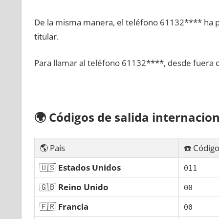
De la misma manera, el teléfono 61132**** ha po
titular.
Para llamar al teléfono 61132****, desde fuera 
🌍
Códigos dе salida internacion
🌎 País
☎️ Código
🇺🇸
Estados Unidos
011
🇬🇧
Reino Unido
00
🇫🇷
Francia
00