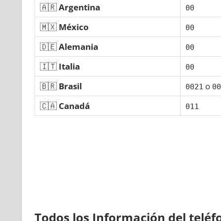
🇦🇷
Argentina
00
🇲🇽
México
00
🇩🇪
Alemania
00
🇮🇹
Italia
00
🇧🇷
Brasil
ο
0021
00
🇨🇦
Canadá
011
Todos los Información del telé