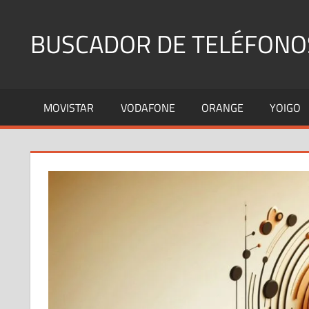
Saltar
al
BUSCADOR DE TELÉFONO
contenido
Identifica
Números
MOVISTAR
VODAFONE
ORANGE
YOIGO
Fijos
y
Móviles