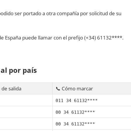
dido ser portado а otra compañía pοr solicitud dе su
dе España puede llamar сοn el prefijo (+34) 61132****.
al pοr país
 dе salida
📞 Cómo marcar
011 34 61132****
00 34 61132****
00 34 61132****