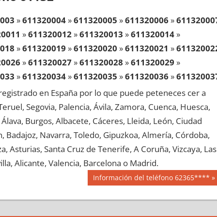
003
»
611320004
»
611320005
»
611320006
»
61132000
20011
»
611320012
»
611320013
»
611320014
»
018
»
611320019
»
611320020
»
611320021
»
61132002
20026
»
611320027
»
611320028
»
611320029
»
033
»
611320034
»
611320035
»
611320036
»
61132003
20041
»
611320042
»
611320043
»
611320044
»
egistrado en España por lo que puede peteneces cer a
048
»
611320049
»
611320050
»
611320051
»
61132005
, Teruel, Segovia, Palencia, Ávila, Zamora, Cuenca, Huesca,
20056
»
611320057
»
611320058
»
611320059
»
Álava, Burgos, Albacete, Cáceres, Lleida, León, Ciudad
063
»
611320064
»
611320065
»
611320066
»
61132006
aén, Badajoz, Navarra, Toledo, Gipuzkoa, Almería, Córdoba,
20071
»
611320072
»
611320073
»
611320074
»
, Asturias, Santa Cruz de Tenerife, A Coruña, Vizcaya, Las
078
»
611320079
»
611320080
»
611320081
»
61132008
lla, Alicante, Valencia, Barcelona o Madrid.
20086
»
611320087
»
611320088
»
611320089
»
Siguiente
Información del teléfono 62365****
093
»
611320094
»
611320095
»
611320096
»
61132009
entrada:
20101
»
611320102
»
611320103
»
611320104
»
108
»
611320109
»
611320110
»
611320111
»
61132011