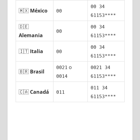
00 34
🇲🇽
México
00
61153****
🇩🇪
00 34
00
Alemania
61153****
00 34
🇮🇹
Italia
00
61153****
ο
0021
0021 34
🇧🇷
Brasil
0014
61153****
011 34
🇨🇦
Canadá
011
61153****