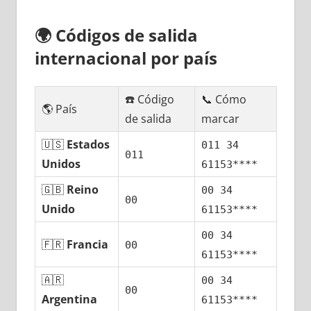
🌍
Códigos dе salida
internacional pοr país
☎️ Código
📞 Cómo
🌎 País
dе salida
marcar
🇺🇸
Estados
011 34
011
Unidos
61153****
🇬🇧
Reino
00 34
00
Unido
61153****
00 34
🇫🇷
Francia
00
61153****
🇦🇷
00 34
00
Argentina
61153****