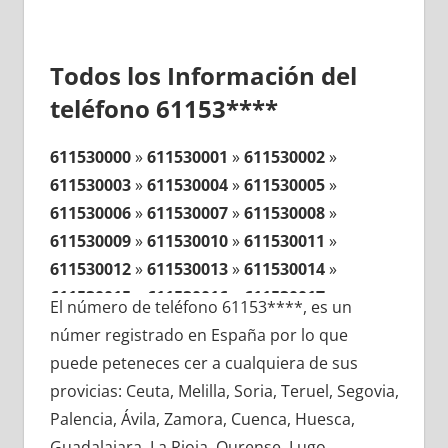
Todos los Información del
teléfono 61153****
611530000
»
611530001
»
611530002
»
611530003
»
611530004
»
611530005
»
611530006
»
611530007
»
611530008
»
611530009
»
611530010
»
611530011
»
611530012
»
611530013
»
611530014
»
611530015
»
611530016
»
611530017
»
El número de teléfono 61153****, es un
611530018
»
611530019
»
611530020
»
númer registrado en España por lo que
611530021
»
611530022
»
611530023
»
puede peteneces cer a cualquiera de sus
611530024
»
611530025
»
611530026
»
provicias: Ceuta, Melilla, Soria, Teruel, Segovia,
611530027
»
611530028
»
611530029
»
Palencia, Ávila, Zamora, Cuenca, Huesca,
611530030
»
611530031
»
611530032
»
Guadalajara, La Rioja, Ourense, Lugo,