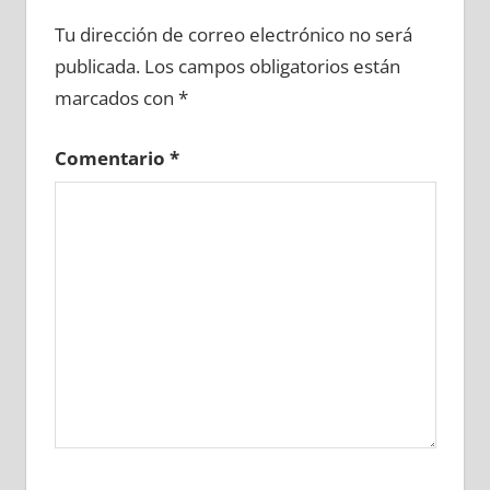
611530081
»
611530082
»
611530083
»
Tu dirección de correo electrónico no será
611530084
»
611530085
»
611530086
»
publicada.
Los campos obligatorios están
611530087
»
611530088
»
611530089
»
marcados con
*
611530090
»
611530091
»
611530092
»
611530093
»
611530094
»
611530095
»
Comentario
*
611530096
»
611530097
»
611530098
»
611530099
»
611530100
»
611530101
»
611530102
»
611530103
»
611530104
»
611530105
»
611530106
»
611530107
»
611530108
»
611530109
»
611530110
»
611530111
»
611530112
»
611530113
»
611530114
»
611530115
»
611530116
»
611530117
»
611530118
»
611530119
»
611530120
»
611530121
»
611530122
»
611530123
»
611530124
»
611530125
»
611530126
»
611530127
»
611530128
»