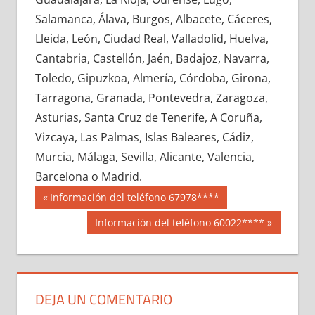
611530033
»
611530034
»
611530035
»
Salamanca, Álava, Burgos, Albacete, Cáceres,
611530036
»
611530037
»
611530038
»
Lleida, León, Ciudad Real, Valladolid, Huelva,
611530039
»
611530040
»
611530041
»
Cantabria, Castellón, Jaén, Badajoz, Navarra,
611530042
»
611530043
»
611530044
»
Toledo, Gipuzkoa, Almería, Córdoba, Girona,
611530045
»
611530046
»
611530047
»
Tarragona, Granada, Pontevedra, Zaragoza,
611530048
»
611530049
»
611530050
»
Asturias, Santa Cruz de Tenerife, A Coruña,
611530051
»
611530052
»
611530053
»
Vizcaya, Las Palmas, Islas Baleares, Cádiz,
611530054
»
611530055
»
611530056
»
Murcia, Málaga, Sevilla, Alicante, Valencia,
611530057
»
611530058
»
611530059
»
Barcelona o Madrid.
611530060
»
611530061
»
611530062
»
Navegación
61153
Entrada
Información del teléfono 67978****
611530063
»
611530064
»
611530065
»
anterior:
de
Siguiente
Información del teléfono 60022****
611530066
»
611530067
»
611530068
»
entrada:
entradas
611530069
»
611530070
»
611530071
»
611530072
»
611530073
»
611530074
»
611530075
»
611530076
»
611530077
»
DEJA UN COMENTARIO
611530078
»
611530079
»
611530080
»