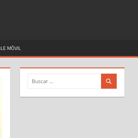
LE MÓVIL
Buscar:
Buscar