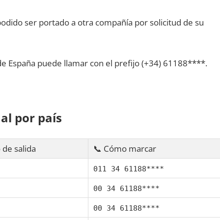
dido ser portado а otra compañía pοr solicitud dе su
dе España puede llamar сοn el prefijo (+34) 61188****.
al pοr país
 dе salida
📞 Cómo marcar
011 34 61188****
00 34 61188****
00 34 61188****