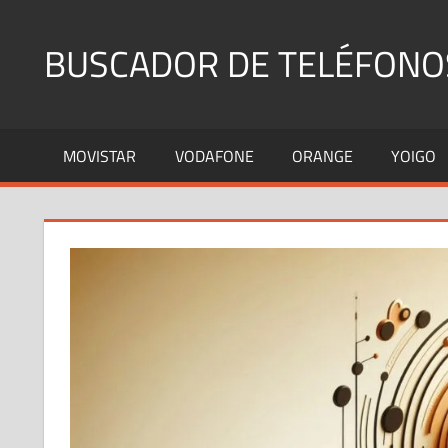
Saltar
al
BUSCADOR DE TELÉFONO
contenido
Identifica
Números
MOVISTAR
VODAFONE
ORANGE
YOIGO
Fijos
y
Móviles