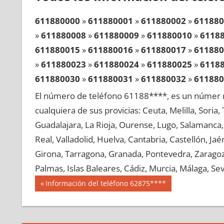
611880000
»
611880001
»
611880002
»
611880
»
611880008
»
611880009
»
611880010
»
6118
611880015
»
611880016
»
611880017
»
611880
»
611880023
»
611880024
»
611880025
»
6118
611880030
»
611880031
»
611880032
»
611880
»
611880038
»
611880039
»
611880040
»
6118
El número de teléfono 61188****, es un númer r
611880045
»
611880046
»
611880047
»
611880
cualquiera de sus provicias: Ceuta, Melilla, Soria
»
611880053
»
611880054
»
611880055
»
6118
Guadalajara, La Rioja, Ourense, Lugo, Salamanca, 
611880060
»
611880061
»
611880062
»
611880
Real, Valladolid, Huelva, Cantabria, Castellón, J
»
611880068
»
611880069
»
611880070
»
6118
Girona, Tarragona, Granada, Pontevedra, Zaragoza
611880075
»
611880076
»
611880077
»
611880
Palmas, Islas Baleares, Cádiz, Murcia, Málaga, Sevi
»
611880083
»
611880084
»
611880085
»
6118
Navegación
61188
Entrada
Información del teléfono 62875****
611880090
»
611880091
»
611880092
»
611880
anterior:
de
»
611880098
»
611880099
»
611880100
»
6118
entradas
611880105
»
611880106
»
611880107
»
611880