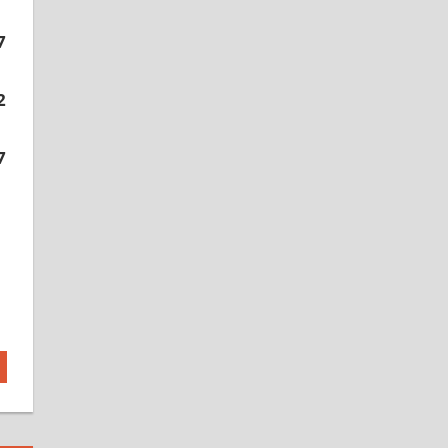
7
2
7
2
7
2
7
2