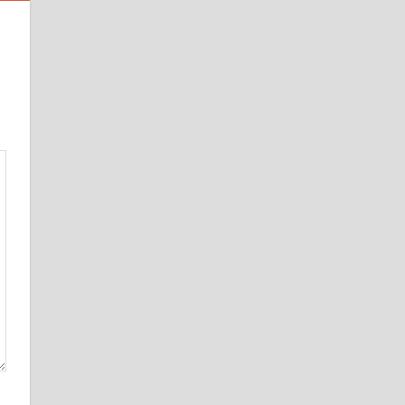
7
2
7
2
7
2
7