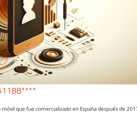
61188****
o móvil quе fue comercializado en España después dе 201