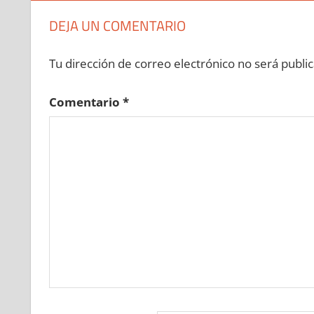
»
611880113
»
611880114
»
611880115
»
6118
DEJA UN COMENTARIO
611880120
»
611880121
»
611880122
»
611880
»
611880128
»
611880129
»
611880130
»
6118
Tu dirección de correo electrónico no será public
611880135
»
611880136
»
611880137
»
611880
»
611880143
»
611880144
»
611880145
»
6118
Comentario
*
611880150
»
611880151
»
611880152
»
611880
»
611880158
»
611880159
»
611880160
»
6118
611880165
»
611880166
»
611880167
»
611880
»
611880173
»
611880174
»
611880175
»
6118
611880180
»
611880181
»
611880182
»
611880
»
611880188
»
611880189
»
611880190
»
6118
611880195
»
611880196
»
611880197
»
611880
»
611880203
»
611880204
»
611880205
»
6118
611880210
»
611880211
»
611880212
»
611880
»
611880218
»
611880219
»
611880220
»
6118