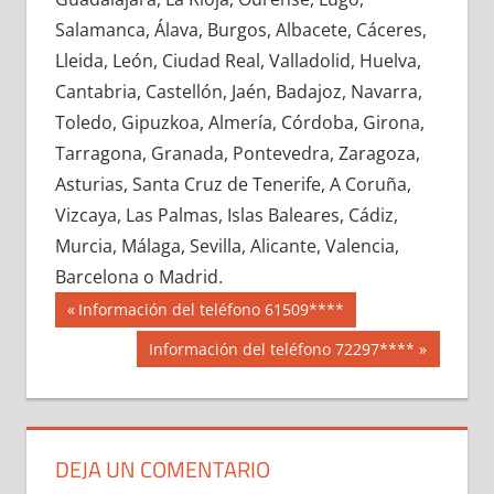
612000033
»
612000034
»
612000035
»
Salamanca, Álava, Burgos, Albacete, Cáceres,
612000036
»
612000037
»
612000038
»
Lleida, León, Ciudad Real, Valladolid, Huelva,
612000039
»
612000040
»
612000041
»
Cantabria, Castellón, Jaén, Badajoz, Navarra,
612000042
»
612000043
»
612000044
»
Toledo, Gipuzkoa, Almería, Córdoba, Girona,
612000045
»
612000046
»
612000047
»
Tarragona, Granada, Pontevedra, Zaragoza,
612000048
»
612000049
»
612000050
»
Asturias, Santa Cruz de Tenerife, A Coruña,
612000051
»
612000052
»
612000053
»
Vizcaya, Las Palmas, Islas Baleares, Cádiz,
612000054
»
612000055
»
612000056
»
Murcia, Málaga, Sevilla, Alicante, Valencia,
612000057
»
612000058
»
612000059
»
Barcelona o Madrid.
612000060
»
612000061
»
612000062
»
Navegación
61200
Entrada
Información del teléfono 61509****
612000063
»
612000064
»
612000065
»
anterior:
de
Siguiente
Información del teléfono 72297****
612000066
»
612000067
»
612000068
»
entrada:
entradas
612000069
»
612000070
»
612000071
»
612000072
»
612000073
»
612000074
»
612000075
»
612000076
»
612000077
»
DEJA UN COMENTARIO
612000078
»
612000079
»
612000080
»