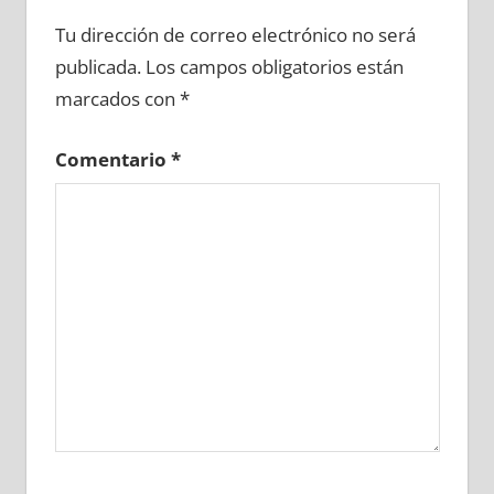
612000081
»
612000082
»
612000083
»
Tu dirección de correo electrónico no será
612000084
»
612000085
»
612000086
»
publicada.
Los campos obligatorios están
612000087
»
612000088
»
612000089
»
marcados con
*
612000090
»
612000091
»
612000092
»
612000093
»
612000094
»
612000095
»
Comentario
*
612000096
»
612000097
»
612000098
»
612000099
»
612000100
»
612000101
»
612000102
»
612000103
»
612000104
»
612000105
»
612000106
»
612000107
»
612000108
»
612000109
»
612000110
»
612000111
»
612000112
»
612000113
»
612000114
»
612000115
»
612000116
»
612000117
»
612000118
»
612000119
»
612000120
»
612000121
»
612000122
»
612000123
»
612000124
»
612000125
»
612000126
»
612000127
»
612000128
»