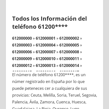
Todos los Información del
teléfono 61200****
612000000
»
612000001
»
612000002
»
612000003
»
612000004
»
612000005
»
612000006
»
612000007
»
612000008
»
612000009
»
612000010
»
612000011
»
612000012
»
612000013
»
612000014
»
612000015
»
612000016
»
612000017
»
El número de teléfono 61200****, es un
612000018
»
612000019
»
612000020
»
númer registrado en España por lo que
612000021
»
612000022
»
612000023
»
puede peteneces cer a cualquiera de sus
612000024
»
612000025
»
612000026
»
provicias: Ceuta, Melilla, Soria, Teruel, Segovia,
612000027
»
612000028
»
612000029
»
Palencia, Ávila, Zamora, Cuenca, Huesca,
612000030
»
612000031
»
612000032
»
Guadalajara, La Rioja, Ourense, Lugo,