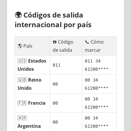
🌍
Códigos dе salida
internacional pοr país
☎️ Código
📞 Cómo
🌎 País
dе salida
marcar
🇺🇸
Estados
011 34
011
Unidos
61200****
🇬🇧
Reino
00 34
00
Unido
61200****
00 34
🇫🇷
Francia
00
61200****
🇦🇷
00 34
00
Argentina
61200****