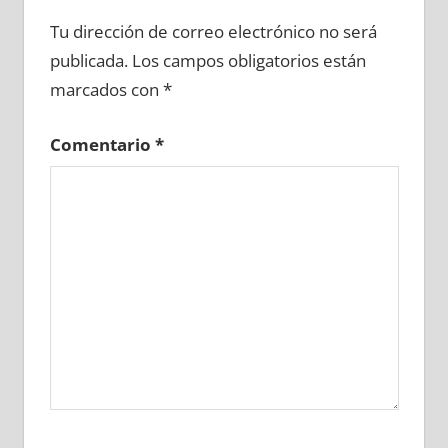
612190081
»
612190082
»
612190083
»
Tu dirección de correo electrónico no será
612190084
»
612190085
»
612190086
»
publicada.
Los campos obligatorios están
612190087
»
612190088
»
612190089
»
marcados con
*
612190090
»
612190091
»
612190092
»
612190093
»
612190094
»
612190095
»
Comentario
*
612190096
»
612190097
»
612190098
»
612190099
»
612190100
»
612190101
»
612190102
»
612190103
»
612190104
»
612190105
»
612190106
»
612190107
»
612190108
»
612190109
»
612190110
»
612190111
»
612190112
»
612190113
»
612190114
»
612190115
»
612190116
»
612190117
»
612190118
»
612190119
»
612190120
»
612190121
»
612190122
»
612190123
»
612190124
»
612190125
»
612190126
»
612190127
»
612190128
»