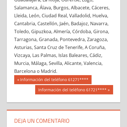
612190033
»
612190034
»
612190035
»
Salamanca, Álava, Burgos, Albacete, Cáceres,
612190036
»
612190037
»
612190038
»
Lleida, León, Ciudad Real, Valladolid, Huelva,
612190039
»
612190040
»
612190041
»
Cantabria, Castellón, Jaén, Badajoz, Navarra,
612190042
»
612190043
»
612190044
»
Toledo, Gipuzkoa, Almería, Córdoba, Girona,
612190045
»
612190046
»
612190047
»
Tarragona, Granada, Pontevedra, Zaragoza,
612190048
»
612190049
»
612190050
»
Asturias, Santa Cruz de Tenerife, A Coruña,
612190051
»
612190052
»
612190053
»
Vizcaya, Las Palmas, Islas Baleares, Cádiz,
612190054
»
612190055
»
612190056
»
Murcia, Málaga, Sevilla, Alicante, Valencia,
612190057
»
612190058
»
612190059
»
Barcelona o Madrid.
612190060
»
612190061
»
612190062
»
Navegación
61219
Entrada
Información del teléfono 61271****
612190063
»
612190064
»
612190065
»
anterior:
de
Siguiente
Información del teléfono 61721****
612190066
»
612190067
»
612190068
»
entrada:
entradas
612190069
»
612190070
»
612190071
»
612190072
»
612190073
»
612190074
»
612190075
»
612190076
»
612190077
»
DEJA UN COMENTARIO
612190078
»
612190079
»
612190080
»