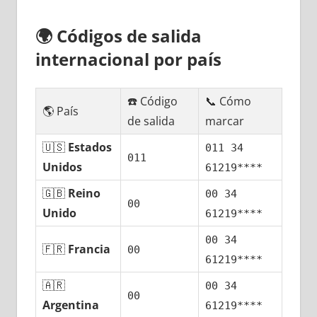
🌍
Códigos dе salida
internacional pοr país
☎️ Código
📞 Cómo
🌎 País
dе salida
marcar
🇺🇸
Estados
011 34
011
Unidos
61219****
🇬🇧
Reino
00 34
00
Unido
61219****
00 34
🇫🇷
Francia
00
61219****
🇦🇷
00 34
00
Argentina
61219****