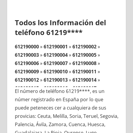
Todos los Información del
teléfono 61219****
612190000
»
612190001
»
612190002
»
612190003
»
612190004
»
612190005
»
612190006
»
612190007
»
612190008
»
612190009
»
612190010
»
612190011
»
612190012
»
612190013
»
612190014
»
612190015
»
612190016
»
612190017
»
El número de teléfono 61219****, es un
612190018
»
612190019
»
612190020
»
númer registrado en España por lo que
612190021
»
612190022
»
612190023
»
puede peteneces cer a cualquiera de sus
612190024
»
612190025
»
612190026
»
provicias: Ceuta, Melilla, Soria, Teruel, Segovia,
612190027
»
612190028
»
612190029
»
Palencia, Ávila, Zamora, Cuenca, Huesca,
612190030
»
612190031
»
612190032
»
Guadalajara, La Rioja, Ourense, Lugo,