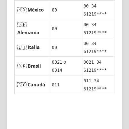
00 34
🇲🇽
México
00
61219****
🇩🇪
00 34
00
Alemania
61219****
00 34
🇮🇹
Italia
00
61219****
ο
0021
0021 34
🇧🇷
Brasil
0014
61219****
011 34
🇨🇦
Canadá
011
61219****