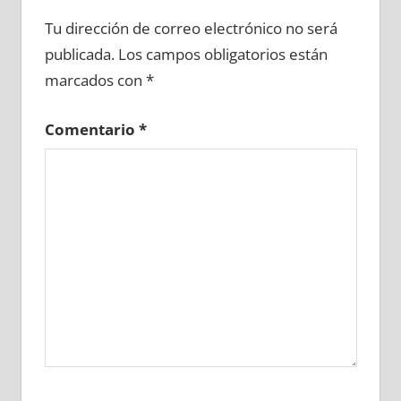
612250081
»
612250082
»
612250083
»
Tu dirección de correo electrónico no será
612250084
»
612250085
»
612250086
»
publicada.
Los campos obligatorios están
612250087
»
612250088
»
612250089
»
marcados con
*
612250090
»
612250091
»
612250092
»
612250093
»
612250094
»
612250095
»
Comentario
*
612250096
»
612250097
»
612250098
»
612250099
»
612250100
»
612250101
»
612250102
»
612250103
»
612250104
»
612250105
»
612250106
»
612250107
»
612250108
»
612250109
»
612250110
»
612250111
»
612250112
»
612250113
»
612250114
»
612250115
»
612250116
»
612250117
»
612250118
»
612250119
»
612250120
»
612250121
»
612250122
»
612250123
»
612250124
»
612250125
»
612250126
»
612250127
»
612250128
»