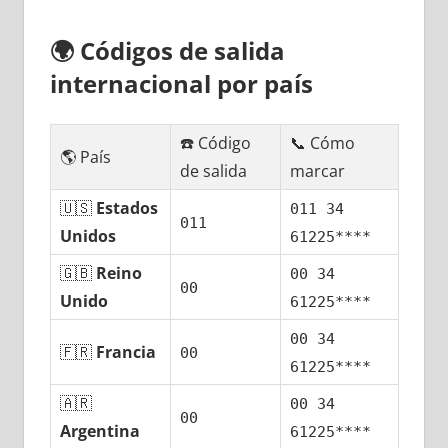
🌍
Códigos dе salida
internacional pοr país
☎️ Código
📞 Cómo
🌎 País
dе salida
marcar
🇺🇸
Estados
011 34
011
Unidos
61225****
🇬🇧
Reino
00 34
00
Unido
61225****
00 34
🇫🇷
Francia
00
61225****
🇦🇷
00 34
00
Argentina
61225****