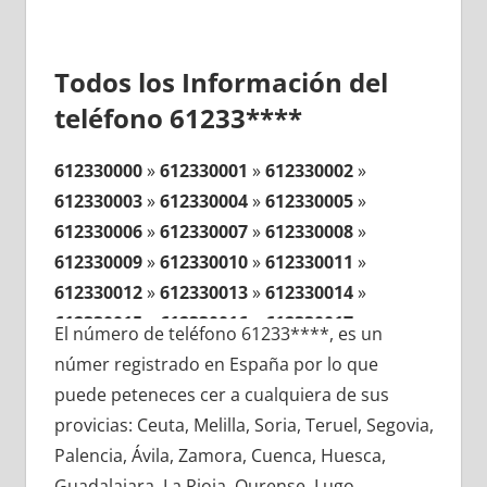
Todos los Información del
teléfono 61233****
612330000
»
612330001
»
612330002
»
612330003
»
612330004
»
612330005
»
612330006
»
612330007
»
612330008
»
612330009
»
612330010
»
612330011
»
612330012
»
612330013
»
612330014
»
612330015
»
612330016
»
612330017
»
El número de teléfono 61233****, es un
612330018
»
612330019
»
612330020
»
númer registrado en España por lo que
612330021
»
612330022
»
612330023
»
puede peteneces cer a cualquiera de sus
612330024
»
612330025
»
612330026
»
provicias: Ceuta, Melilla, Soria, Teruel, Segovia,
612330027
»
612330028
»
612330029
»
Palencia, Ávila, Zamora, Cuenca, Huesca,
612330030
»
612330031
»
612330032
»
Guadalajara, La Rioja, Ourense, Lugo,