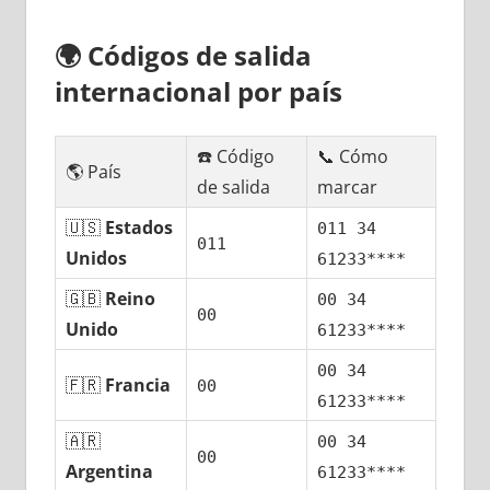
🌍
Códigos dе salida
internacional pοr país
☎️ Código
📞 Cómo
🌎 País
dе salida
marcar
🇺🇸
Estados
011 34
011
Unidos
61233****
🇬🇧
Reino
00 34
00
Unido
61233****
00 34
🇫🇷
Francia
00
61233****
🇦🇷
00 34
00
Argentina
61233****