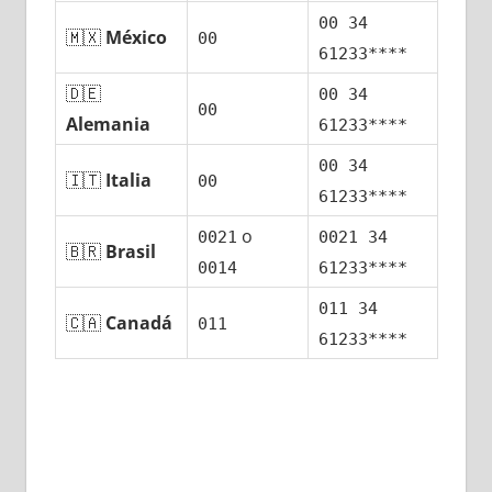
00 34
🇲🇽
México
00
61233****
🇩🇪
00 34
00
Alemania
61233****
00 34
🇮🇹
Italia
00
61233****
ο
0021
0021 34
🇧🇷
Brasil
0014
61233****
011 34
🇨🇦
Canadá
011
61233****