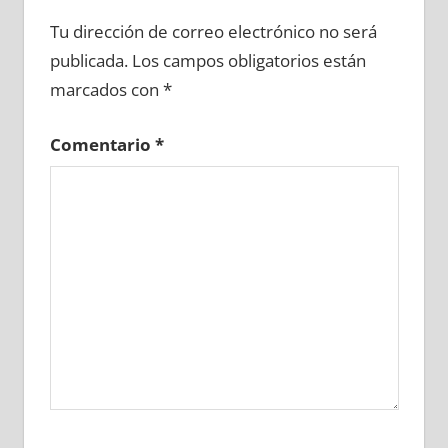
612330081
»
612330082
»
612330083
»
Tu dirección de correo electrónico no será
612330084
»
612330085
»
612330086
»
publicada.
Los campos obligatorios están
612330087
»
612330088
»
612330089
»
marcados con
*
612330090
»
612330091
»
612330092
»
612330093
»
612330094
»
612330095
»
Comentario
*
612330096
»
612330097
»
612330098
»
612330099
»
612330100
»
612330101
»
612330102
»
612330103
»
612330104
»
612330105
»
612330106
»
612330107
»
612330108
»
612330109
»
612330110
»
612330111
»
612330112
»
612330113
»
612330114
»
612330115
»
612330116
»
612330117
»
612330118
»
612330119
»
612330120
»
612330121
»
612330122
»
612330123
»
612330124
»
612330125
»
612330126
»
612330127
»
612330128
»