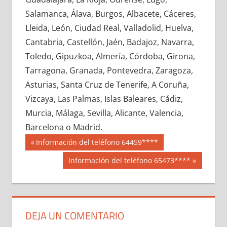
612330033
»
612330034
»
612330035
»
Salamanca, Álava, Burgos, Albacete, Cáceres,
612330036
»
612330037
»
612330038
»
Lleida, León, Ciudad Real, Valladolid, Huelva,
612330039
»
612330040
»
612330041
»
Cantabria, Castellón, Jaén, Badajoz, Navarra,
612330042
»
612330043
»
612330044
»
Toledo, Gipuzkoa, Almería, Córdoba, Girona,
612330045
»
612330046
»
612330047
»
Tarragona, Granada, Pontevedra, Zaragoza,
612330048
»
612330049
»
612330050
»
Asturias, Santa Cruz de Tenerife, A Coruña,
612330051
»
612330052
»
612330053
»
Vizcaya, Las Palmas, Islas Baleares, Cádiz,
612330054
»
612330055
»
612330056
»
Murcia, Málaga, Sevilla, Alicante, Valencia,
612330057
»
612330058
»
612330059
»
Barcelona o Madrid.
612330060
»
612330061
»
612330062
»
Navegación
61233
Entrada
Información del teléfono 64459****
612330063
»
612330064
»
612330065
»
anterior:
de
Siguiente
Información del teléfono 65473****
612330066
»
612330067
»
612330068
»
entrada:
entradas
612330069
»
612330070
»
612330071
»
612330072
»
612330073
»
612330074
»
612330075
»
612330076
»
612330077
»
DEJA UN COMENTARIO
612330078
»
612330079
»
612330080
»