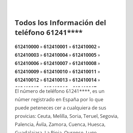
Todos los Información del
teléfono 61241****
612410000
»
612410001
»
612410002
»
612410003
»
612410004
»
612410005
»
612410006
»
612410007
»
612410008
»
612410009
»
612410010
»
612410011
»
612410012
»
612410013
»
612410014
»
612410015
»
612410016
»
612410017
»
El número de teléfono 61241****, es un
612410018
»
612410019
»
612410020
»
númer registrado en España por lo que
612410021
»
612410022
»
612410023
»
puede peteneces cer a cualquiera de sus
612410024
»
612410025
»
612410026
»
provicias: Ceuta, Melilla, Soria, Teruel, Segovia,
612410027
»
612410028
»
612410029
»
Palencia, Ávila, Zamora, Cuenca, Huesca,
612410030
»
612410031
»
612410032
»
Guadalajara, La Rioja, Ourense, Lugo,