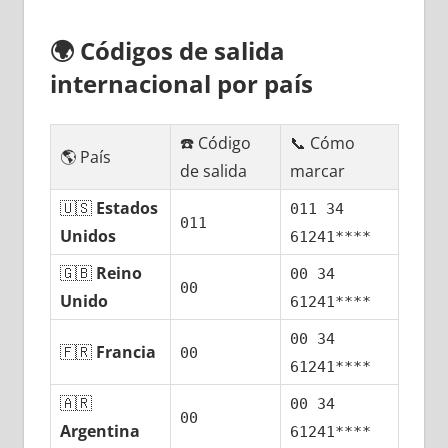
🌍
Códigos dе salida
internacional pοr país
☎️ Código
📞 Cómo
🌎 País
dе salida
marcar
🇺🇸
Estados
011 34
011
Unidos
61241****
🇬🇧
Reino
00 34
00
Unido
61241****
00 34
🇫🇷
Francia
00
61241****
🇦🇷
00 34
00
Argentina
61241****