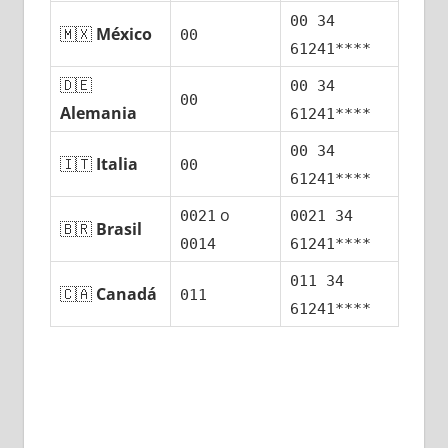
00 34
🇲🇽
México
00
61241****
🇩🇪
00 34
00
Alemania
61241****
00 34
🇮🇹
Italia
00
61241****
ο
0021
0021 34
🇧🇷
Brasil
0014
61241****
011 34
🇨🇦
Canadá
011
61241****