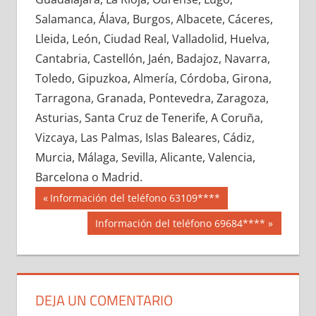
612410033
»
612410034
»
612410035
»
Salamanca, Álava, Burgos, Albacete, Cáceres,
612410036
»
612410037
»
612410038
»
Lleida, León, Ciudad Real, Valladolid, Huelva,
612410039
»
612410040
»
612410041
»
Cantabria, Castellón, Jaén, Badajoz, Navarra,
612410042
»
612410043
»
612410044
»
Toledo, Gipuzkoa, Almería, Córdoba, Girona,
612410045
»
612410046
»
612410047
»
Tarragona, Granada, Pontevedra, Zaragoza,
612410048
»
612410049
»
612410050
»
Asturias, Santa Cruz de Tenerife, A Coruña,
612410051
»
612410052
»
612410053
»
Vizcaya, Las Palmas, Islas Baleares, Cádiz,
612410054
»
612410055
»
612410056
»
Murcia, Málaga, Sevilla, Alicante, Valencia,
612410057
»
612410058
»
612410059
»
Barcelona o Madrid.
612410060
»
612410061
»
612410062
»
Navegación
61241
Entrada
Información del teléfono 63109****
612410063
»
612410064
»
612410065
»
anterior:
de
Siguiente
Información del teléfono 69684****
612410066
»
612410067
»
612410068
»
entrada:
entradas
612410069
»
612410070
»
612410071
»
612410072
»
612410073
»
612410074
»
612410075
»
612410076
»
612410077
»
DEJA UN COMENTARIO
612410078
»
612410079
»
612410080
»