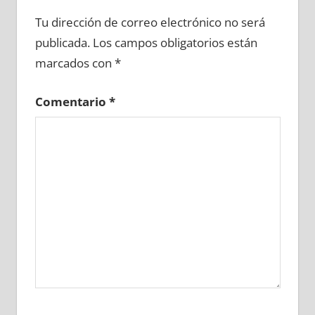
612410081
»
612410082
»
612410083
»
Tu dirección de correo electrónico no será
612410084
»
612410085
»
612410086
»
publicada.
Los campos obligatorios están
612410087
»
612410088
»
612410089
»
marcados con
*
612410090
»
612410091
»
612410092
»
612410093
»
612410094
»
612410095
»
Comentario
*
612410096
»
612410097
»
612410098
»
612410099
»
612410100
»
612410101
»
612410102
»
612410103
»
612410104
»
612410105
»
612410106
»
612410107
»
612410108
»
612410109
»
612410110
»
612410111
»
612410112
»
612410113
»
612410114
»
612410115
»
612410116
»
612410117
»
612410118
»
612410119
»
612410120
»
612410121
»
612410122
»
612410123
»
612410124
»
612410125
»
612410126
»
612410127
»
612410128
»