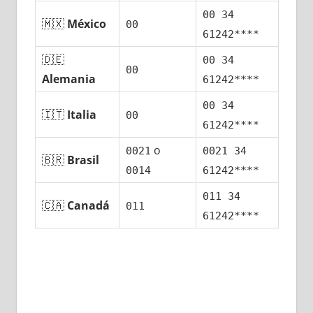
00 34
🇲🇽
México
00
61242****
🇩🇪
00 34
00
Alemania
61242****
00 34
🇮🇹
Italia
00
61242****
ο
0021
0021 34
🇧🇷
Brasil
0014
61242****
011 34
🇨🇦
Canadá
011
61242****