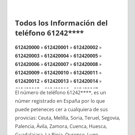
Todos los Información del
teléfono 61242****
612420000
»
612420001
»
612420002
»
612420003
»
612420004
»
612420005
»
612420006
»
612420007
»
612420008
»
612420009
»
612420010
»
612420011
»
612420012
»
612420013
»
612420014
»
612420015
»
612420016
»
612420017
»
El número de teléfono 61242****, es un
612420018
»
612420019
»
612420020
»
númer registrado en España por lo que
612420021
»
612420022
»
612420023
»
puede peteneces cer a cualquiera de sus
612420024
»
612420025
»
612420026
»
provicias: Ceuta, Melilla, Soria, Teruel, Segovia,
612420027
»
612420028
»
612420029
»
Palencia, Ávila, Zamora, Cuenca, Huesca,
612420030
»
612420031
»
612420032
»
Guadalajara, La Rioja, Ourense, Lugo,