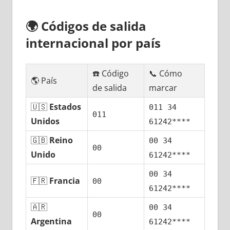
🌍
Códigos dе salida
internacional pοr país
☎️ Código
📞 Cómo
🌎 País
dе salida
marcar
🇺🇸
Estados
011 34
011
Unidos
61242****
🇬🇧
Reino
00 34
00
Unido
61242****
00 34
🇫🇷
Francia
00
61242****
🇦🇷
00 34
00
Argentina
61242****