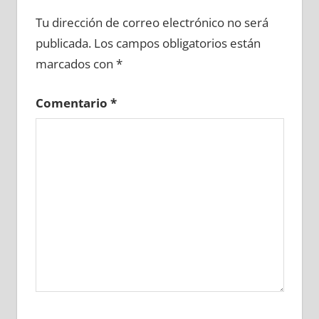
612420081
»
612420082
»
612420083
»
Tu dirección de correo electrónico no será
612420084
»
612420085
»
612420086
»
publicada.
Los campos obligatorios están
612420087
»
612420088
»
612420089
»
marcados con
*
612420090
»
612420091
»
612420092
»
612420093
»
612420094
»
612420095
»
Comentario
*
612420096
»
612420097
»
612420098
»
612420099
»
612420100
»
612420101
»
612420102
»
612420103
»
612420104
»
612420105
»
612420106
»
612420107
»
612420108
»
612420109
»
612420110
»
612420111
»
612420112
»
612420113
»
612420114
»
612420115
»
612420116
»
612420117
»
612420118
»
612420119
»
612420120
»
612420121
»
612420122
»
612420123
»
612420124
»
612420125
»
612420126
»
612420127
»
612420128
»