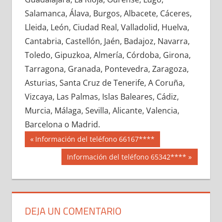
612420033
»
612420034
»
612420035
»
Salamanca, Álava, Burgos, Albacete, Cáceres,
612420036
»
612420037
»
612420038
»
Lleida, León, Ciudad Real, Valladolid, Huelva,
612420039
»
612420040
»
612420041
»
Cantabria, Castellón, Jaén, Badajoz, Navarra,
612420042
»
612420043
»
612420044
»
Toledo, Gipuzkoa, Almería, Córdoba, Girona,
612420045
»
612420046
»
612420047
»
Tarragona, Granada, Pontevedra, Zaragoza,
612420048
»
612420049
»
612420050
»
Asturias, Santa Cruz de Tenerife, A Coruña,
612420051
»
612420052
»
612420053
»
Vizcaya, Las Palmas, Islas Baleares, Cádiz,
612420054
»
612420055
»
612420056
»
Murcia, Málaga, Sevilla, Alicante, Valencia,
612420057
»
612420058
»
612420059
»
Barcelona o Madrid.
612420060
»
612420061
»
612420062
»
Navegación
61242
Entrada
Información del teléfono 66167****
612420063
»
612420064
»
612420065
»
anterior:
de
Siguiente
Información del teléfono 65342****
612420066
»
612420067
»
612420068
»
entrada:
entradas
612420069
»
612420070
»
612420071
»
612420072
»
612420073
»
612420074
»
612420075
»
612420076
»
612420077
»
DEJA UN COMENTARIO
612420078
»
612420079
»
612420080
»