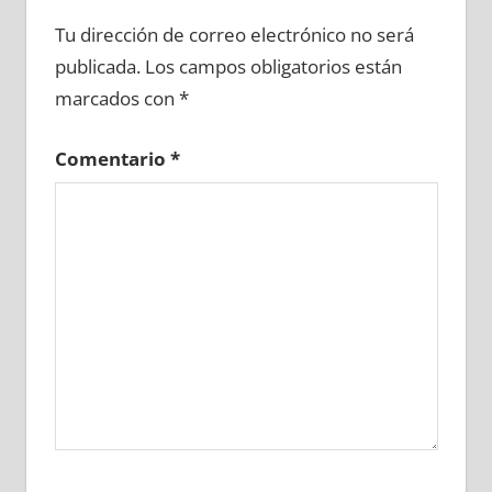
612530081
»
612530082
»
612530083
»
Tu dirección de correo electrónico no será
612530084
»
612530085
»
612530086
»
publicada.
Los campos obligatorios están
612530087
»
612530088
»
612530089
»
marcados con
*
612530090
»
612530091
»
612530092
»
612530093
»
612530094
»
612530095
»
Comentario
*
612530096
»
612530097
»
612530098
»
612530099
»
612530100
»
612530101
»
612530102
»
612530103
»
612530104
»
612530105
»
612530106
»
612530107
»
612530108
»
612530109
»
612530110
»
612530111
»
612530112
»
612530113
»
612530114
»
612530115
»
612530116
»
612530117
»
612530118
»
612530119
»
612530120
»
612530121
»
612530122
»
612530123
»
612530124
»
612530125
»
612530126
»
612530127
»
612530128
»