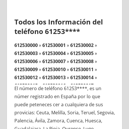
Todos los Información del
teléfono 61253****
612530000
»
612530001
»
612530002
»
612530003
»
612530004
»
612530005
»
612530006
»
612530007
»
612530008
»
612530009
»
612530010
»
612530011
»
612530012
»
612530013
»
612530014
»
612530015
»
612530016
»
612530017
»
El número de teléfono 61253****, es un
612530018
»
612530019
»
612530020
»
númer registrado en España por lo que
612530021
»
612530022
»
612530023
»
puede peteneces cer a cualquiera de sus
612530024
»
612530025
»
612530026
»
provicias: Ceuta, Melilla, Soria, Teruel, Segovia,
612530027
»
612530028
»
612530029
»
Palencia, Ávila, Zamora, Cuenca, Huesca,
612530030
»
612530031
»
612530032
»
Guadalajara, La Rioja, Ourense, Lugo,