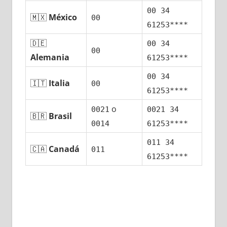
00 34
🇲🇽
México
00
61253****
🇩🇪
00 34
00
Alemania
61253****
00 34
🇮🇹
Italia
00
61253****
ο
0021
0021 34
🇧🇷
Brasil
0014
61253****
011 34
🇨🇦
Canadá
011
61253****