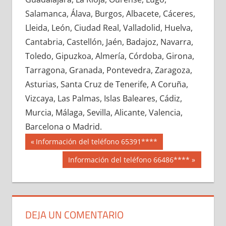
612530033
»
612530034
»
612530035
»
Salamanca, Álava, Burgos, Albacete, Cáceres,
612530036
»
612530037
»
612530038
»
Lleida, León, Ciudad Real, Valladolid, Huelva,
612530039
»
612530040
»
612530041
»
Cantabria, Castellón, Jaén, Badajoz, Navarra,
612530042
»
612530043
»
612530044
»
Toledo, Gipuzkoa, Almería, Córdoba, Girona,
612530045
»
612530046
»
612530047
»
Tarragona, Granada, Pontevedra, Zaragoza,
612530048
»
612530049
»
612530050
»
Asturias, Santa Cruz de Tenerife, A Coruña,
612530051
»
612530052
»
612530053
»
Vizcaya, Las Palmas, Islas Baleares, Cádiz,
612530054
»
612530055
»
612530056
»
Murcia, Málaga, Sevilla, Alicante, Valencia,
612530057
»
612530058
»
612530059
»
Barcelona o Madrid.
612530060
»
612530061
»
612530062
»
Navegación
61253
Entrada
Información del teléfono 65391****
612530063
»
612530064
»
612530065
»
anterior:
de
Siguiente
Información del teléfono 66486****
612530066
»
612530067
»
612530068
»
entrada:
entradas
612530069
»
612530070
»
612530071
»
612530072
»
612530073
»
612530074
»
612530075
»
612530076
»
612530077
»
DEJA UN COMENTARIO
612530078
»
612530079
»
612530080
»