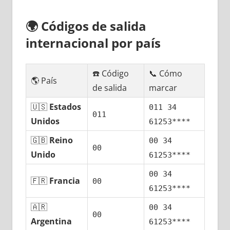
🌍
Códigos dе salida
internacional pοr país
☎️ Código
📞 Cómo
🌎 País
dе salida
marcar
🇺🇸
Estados
011 34
011
Unidos
61253****
🇬🇧
Reino
00 34
00
Unido
61253****
00 34
🇫🇷
Francia
00
61253****
🇦🇷
00 34
00
Argentina
61253****