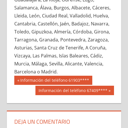
612590033
»
612590034
»
612590035
»
Salamanca, Álava, Burgos, Albacete, Cáceres,
612590036
»
612590037
»
612590038
»
Lleida, León, Ciudad Real, Valladolid, Huelva,
612590039
»
612590040
»
612590041
»
Cantabria, Castellón, Jaén, Badajoz, Navarra,
612590042
»
612590043
»
612590044
»
Toledo, Gipuzkoa, Almería, Córdoba, Girona,
612590045
»
612590046
»
612590047
»
Tarragona, Granada, Pontevedra, Zaragoza,
612590048
»
612590049
»
612590050
»
Asturias, Santa Cruz de Tenerife, A Coruña,
612590051
»
612590052
»
612590053
»
Vizcaya, Las Palmas, Islas Baleares, Cádiz,
612590054
»
612590055
»
612590056
»
Murcia, Málaga, Sevilla, Alicante, Valencia,
612590057
»
612590058
»
612590059
»
Barcelona o Madrid.
612590060
»
612590061
»
612590062
»
Navegación
61259
Entrada
Información del teléfono 61903****
612590063
»
612590064
»
612590065
»
anterior:
de
Siguiente
Información del teléfono 67409****
612590066
»
612590067
»
612590068
»
entrada:
entradas
612590069
»
612590070
»
612590071
»
612590072
»
612590073
»
612590074
»
612590075
»
612590076
»
612590077
»
DEJA UN COMENTARIO
612590078
»
612590079
»
612590080
»