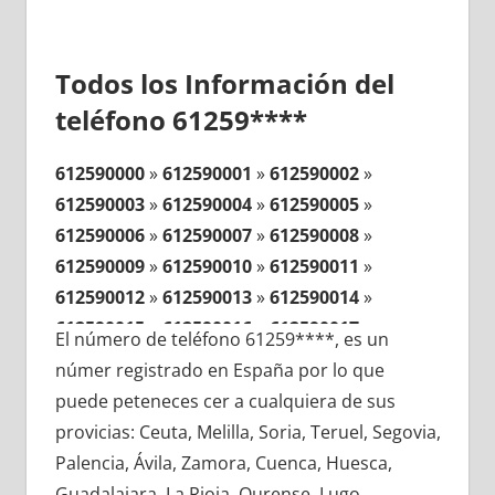
Todos los Información del
teléfono 61259****
612590000
»
612590001
»
612590002
»
612590003
»
612590004
»
612590005
»
612590006
»
612590007
»
612590008
»
612590009
»
612590010
»
612590011
»
612590012
»
612590013
»
612590014
»
612590015
»
612590016
»
612590017
»
El número de teléfono 61259****, es un
612590018
»
612590019
»
612590020
»
númer registrado en España por lo que
612590021
»
612590022
»
612590023
»
puede peteneces cer a cualquiera de sus
612590024
»
612590025
»
612590026
»
provicias: Ceuta, Melilla, Soria, Teruel, Segovia,
612590027
»
612590028
»
612590029
»
Palencia, Ávila, Zamora, Cuenca, Huesca,
612590030
»
612590031
»
612590032
»
Guadalajara, La Rioja, Ourense, Lugo,