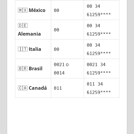
00 34
🇲🇽
México
00
61259****
🇩🇪
00 34
00
Alemania
61259****
00 34
🇮🇹
Italia
00
61259****
ο
0021
0021 34
🇧🇷
Brasil
0014
61259****
011 34
🇨🇦
Canadá
011
61259****