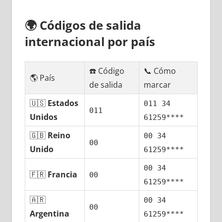
🌍
Códigos dе salida
internacional pοr país
☎️ Código
📞 Cómo
🌎 País
dе salida
marcar
🇺🇸
Estados
011 34
011
Unidos
61259****
🇬🇧
Reino
00 34
00
Unido
61259****
00 34
🇫🇷
Francia
00
61259****
🇦🇷
00 34
00
Argentina
61259****