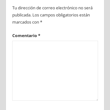
612590081
»
612590082
»
612590083
»
Tu dirección de correo electrónico no será
612590084
»
612590085
»
612590086
»
publicada.
Los campos obligatorios están
612590087
»
612590088
»
612590089
»
marcados con
*
612590090
»
612590091
»
612590092
»
612590093
»
612590094
»
612590095
»
Comentario
*
612590096
»
612590097
»
612590098
»
612590099
»
612590100
»
612590101
»
612590102
»
612590103
»
612590104
»
612590105
»
612590106
»
612590107
»
612590108
»
612590109
»
612590110
»
612590111
»
612590112
»
612590113
»
612590114
»
612590115
»
612590116
»
612590117
»
612590118
»
612590119
»
612590120
»
612590121
»
612590122
»
612590123
»
612590124
»
612590125
»
612590126
»
612590127
»
612590128
»