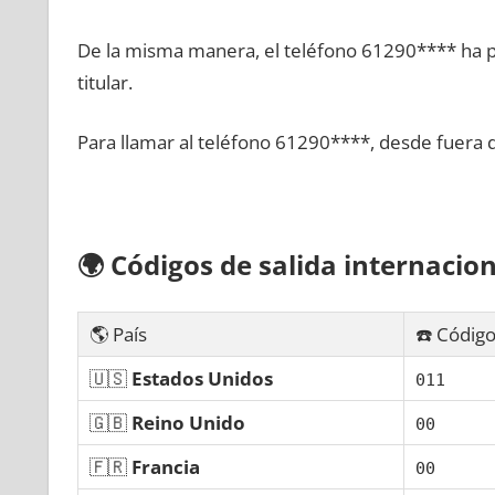
De la misma manera, el teléfono 61290**** ha po
titular.
Para llamar al teléfono 61290****, desde fuera 
🌍
Códigos dе salida internacion
🌎 País
☎️ Código
🇺🇸
Estados Unidos
011
🇬🇧
Reino Unido
00
🇫🇷
Francia
00