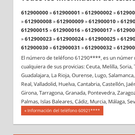
612900000
»
612900001
»
612900002
»
612900
»
612900008
»
612900009
»
612900010
»
6129
612900015
»
612900016
»
612900017
»
612900
»
612900023
»
612900024
»
612900025
»
6129
612900030
»
612900031
»
612900032
»
612900
»
612900038
»
612900039
»
612900040
»
6129
El número de teléfono 61290****, es un númer r
612900045
»
612900046
»
612900047
»
612900
cualquiera de sus provicias: Ceuta, Melilla, Soria
»
612900053
»
612900054
»
612900055
»
6129
Guadalajara, La Rioja, Ourense, Lugo, Salamanca, 
612900060
»
612900061
»
612900062
»
612900
Real, Valladolid, Huelva, Cantabria, Castellón, J
»
612900068
»
612900069
»
612900070
»
6129
Girona, Tarragona, Granada, Pontevedra, Zaragoza
612900075
»
612900076
»
612900077
»
612900
Palmas, Islas Baleares, Cádiz, Murcia, Málaga, Sevi
»
612900083
»
612900084
»
612900085
»
6129
Navegación
61290
Entrada
Información del teléfono 60921****
612900090
»
612900091
»
612900092
»
612900
anterior:
de
»
612900098
»
612900099
»
612900100
»
6129
entradas
612900105
»
612900106
»
612900107
»
612900