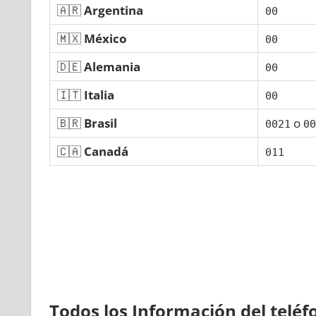
🇦🇷
Argentina
00
🇲🇽
México
00
🇩🇪
Alemania
00
🇮🇹
Italia
00
🇧🇷
Brasil
ο
0021
00
🇨🇦
Canadá
011
Todos los Información del telé