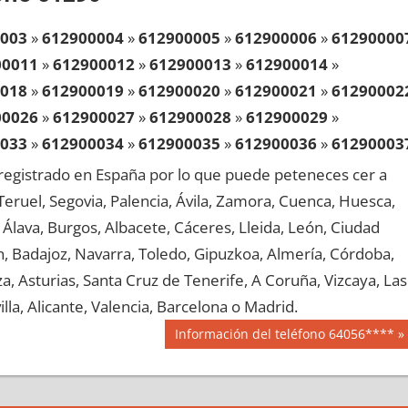
003
»
612900004
»
612900005
»
612900006
»
61290000
00011
»
612900012
»
612900013
»
612900014
»
018
»
612900019
»
612900020
»
612900021
»
61290002
00026
»
612900027
»
612900028
»
612900029
»
033
»
612900034
»
612900035
»
612900036
»
61290003
00041
»
612900042
»
612900043
»
612900044
»
egistrado en España por lo que puede peteneces cer a
048
»
612900049
»
612900050
»
612900051
»
61290005
, Teruel, Segovia, Palencia, Ávila, Zamora, Cuenca, Huesca,
00056
»
612900057
»
612900058
»
612900059
»
Álava, Burgos, Albacete, Cáceres, Lleida, León, Ciudad
063
»
612900064
»
612900065
»
612900066
»
61290006
aén, Badajoz, Navarra, Toledo, Gipuzkoa, Almería, Córdoba,
00071
»
612900072
»
612900073
»
612900074
»
, Asturias, Santa Cruz de Tenerife, A Coruña, Vizcaya, Las
078
»
612900079
»
612900080
»
612900081
»
61290008
lla, Alicante, Valencia, Barcelona o Madrid.
00086
»
612900087
»
612900088
»
612900089
»
Siguiente
Información del teléfono 64056****
093
»
612900094
»
612900095
»
612900096
»
61290009
entrada:
00101
»
612900102
»
612900103
»
612900104
»
108
»
612900109
»
612900110
»
612900111
»
61290011