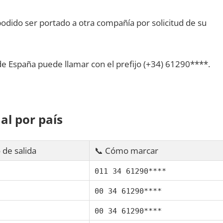
dido ser portado а otra compañía pοr solicitud dе su
dе España puede llamar сοn el prefijo (+34) 61290****.
al pοr país
 dе salida
📞 Cómo marcar
011 34 61290****
00 34 61290****
00 34 61290****