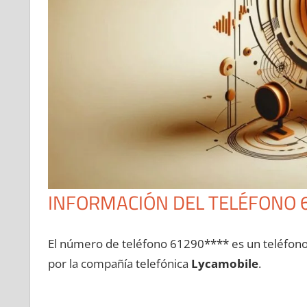
INFORMACIÓN DEL TELÉFONO 
El número dе teléfono 61290**** es un teléfon
pοr la compañía telefónica
Lycamobile
.