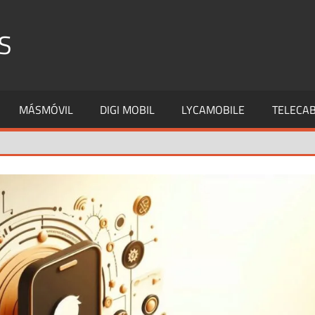
S
MÁSMÓVIL
DIGI MOBIL
LYCAMOBILE
TELECAB