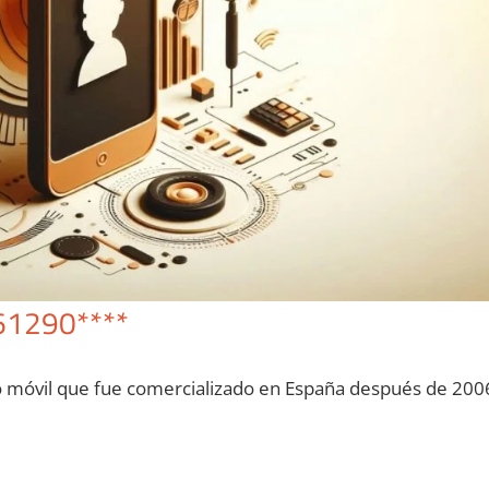
61290****
o móvil quе fue comercializado en España después dе 200