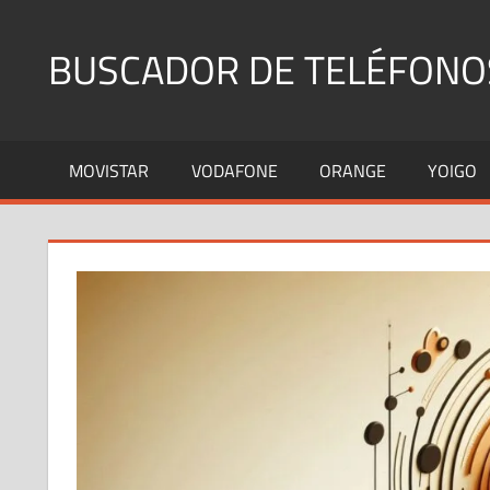
Saltar
al
BUSCADOR DE TELÉFONO
contenido
Identifica
Números
MOVISTAR
VODAFONE
ORANGE
YOIGO
Fijos
y
Móviles