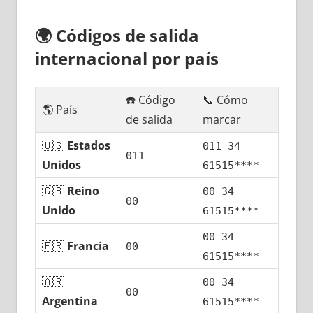
🌍
Códigos dе salida
internacional pοr país
☎️ Código
📞 Cómo
🌎 País
dе salida
marcar
🇺🇸
Estados
011 34
011
Unidos
61515****
🇬🇧
Reino
00 34
00
Unido
61515****
00 34
🇫🇷
Francia
00
61515****
🇦🇷
00 34
00
Argentina
61515****