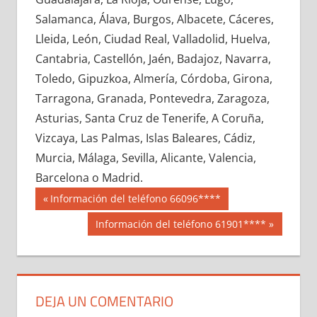
615150033
»
615150034
»
615150035
»
Salamanca, Álava, Burgos, Albacete, Cáceres,
615150036
»
615150037
»
615150038
»
Lleida, León, Ciudad Real, Valladolid, Huelva,
615150039
»
615150040
»
615150041
»
Cantabria, Castellón, Jaén, Badajoz, Navarra,
615150042
»
615150043
»
615150044
»
Toledo, Gipuzkoa, Almería, Córdoba, Girona,
615150045
»
615150046
»
615150047
»
Tarragona, Granada, Pontevedra, Zaragoza,
615150048
»
615150049
»
615150050
»
Asturias, Santa Cruz de Tenerife, A Coruña,
615150051
»
615150052
»
615150053
»
Vizcaya, Las Palmas, Islas Baleares, Cádiz,
615150054
»
615150055
»
615150056
»
Murcia, Málaga, Sevilla, Alicante, Valencia,
615150057
»
615150058
»
615150059
»
Barcelona o Madrid.
615150060
»
615150061
»
615150062
»
Navegación
61515
Entrada
Información del teléfono 66096****
615150063
»
615150064
»
615150065
»
anterior:
de
Siguiente
Información del teléfono 61901****
615150066
»
615150067
»
615150068
»
entrada:
entradas
615150069
»
615150070
»
615150071
»
615150072
»
615150073
»
615150074
»
615150075
»
615150076
»
615150077
»
DEJA UN COMENTARIO
615150078
»
615150079
»
615150080
»