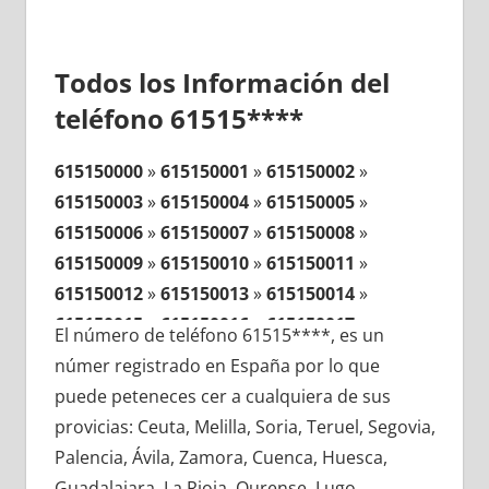
Todos los Información del
teléfono 61515****
615150000
»
615150001
»
615150002
»
615150003
»
615150004
»
615150005
»
615150006
»
615150007
»
615150008
»
615150009
»
615150010
»
615150011
»
615150012
»
615150013
»
615150014
»
615150015
»
615150016
»
615150017
»
El número de teléfono 61515****, es un
615150018
»
615150019
»
615150020
»
númer registrado en España por lo que
615150021
»
615150022
»
615150023
»
puede peteneces cer a cualquiera de sus
615150024
»
615150025
»
615150026
»
provicias: Ceuta, Melilla, Soria, Teruel, Segovia,
615150027
»
615150028
»
615150029
»
Palencia, Ávila, Zamora, Cuenca, Huesca,
615150030
»
615150031
»
615150032
»
Guadalajara, La Rioja, Ourense, Lugo,