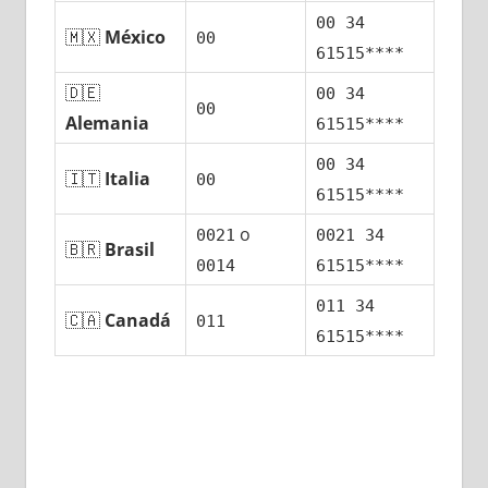
00 34
🇲🇽
México
00
61515****
🇩🇪
00 34
00
Alemania
61515****
00 34
🇮🇹
Italia
00
61515****
ο
0021
0021 34
🇧🇷
Brasil
0014
61515****
011 34
🇨🇦
Canadá
011
61515****