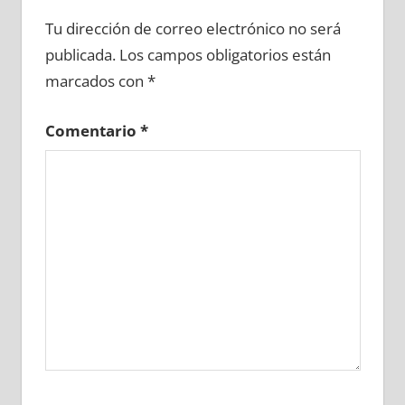
615150081
»
615150082
»
615150083
»
Tu dirección de correo electrónico no será
615150084
»
615150085
»
615150086
»
publicada.
Los campos obligatorios están
615150087
»
615150088
»
615150089
»
marcados con
*
615150090
»
615150091
»
615150092
»
615150093
»
615150094
»
615150095
»
Comentario
*
615150096
»
615150097
»
615150098
»
615150099
»
615150100
»
615150101
»
615150102
»
615150103
»
615150104
»
615150105
»
615150106
»
615150107
»
615150108
»
615150109
»
615150110
»
615150111
»
615150112
»
615150113
»
615150114
»
615150115
»
615150116
»
615150117
»
615150118
»
615150119
»
615150120
»
615150121
»
615150122
»
615150123
»
615150124
»
615150125
»
615150126
»
615150127
»
615150128
»