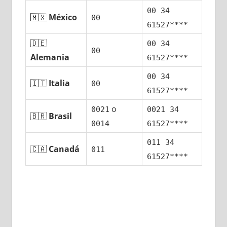
00 34
🇲🇽
México
00
61527****
🇩🇪
00 34
00
Alemania
61527****
00 34
🇮🇹
Italia
00
61527****
ο
0021
0021 34
🇧🇷
Brasil
0014
61527****
011 34
🇨🇦
Canadá
011
61527****