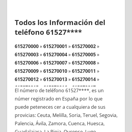
Todos los Información del
teléfono 61527****
615270000
»
615270001
»
615270002
»
615270003
»
615270004
»
615270005
»
615270006
»
615270007
»
615270008
»
615270009
»
615270010
»
615270011
»
615270012
»
615270013
»
615270014
»
615270015
»
615270016
»
615270017
»
El número de teléfono 61527****, es un
615270018
»
615270019
»
615270020
»
númer registrado en España por lo que
615270021
»
615270022
»
615270023
»
puede peteneces cer a cualquiera de sus
615270024
»
615270025
»
615270026
»
provicias: Ceuta, Melilla, Soria, Teruel, Segovia,
615270027
»
615270028
»
615270029
»
Palencia, Ávila, Zamora, Cuenca, Huesca,
615270030
»
615270031
»
615270032
»
Guadalajara, La Rioja, Ourense, Lugo,