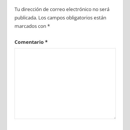
615270081
»
615270082
»
615270083
»
Tu dirección de correo electrónico no será
615270084
»
615270085
»
615270086
»
publicada.
Los campos obligatorios están
615270087
»
615270088
»
615270089
»
marcados con
*
615270090
»
615270091
»
615270092
»
615270093
»
615270094
»
615270095
»
Comentario
*
615270096
»
615270097
»
615270098
»
615270099
»
615270100
»
615270101
»
615270102
»
615270103
»
615270104
»
615270105
»
615270106
»
615270107
»
615270108
»
615270109
»
615270110
»
615270111
»
615270112
»
615270113
»
615270114
»
615270115
»
615270116
»
615270117
»
615270118
»
615270119
»
615270120
»
615270121
»
615270122
»
615270123
»
615270124
»
615270125
»
615270126
»
615270127
»
615270128
»