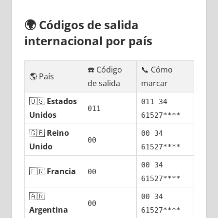
🌍
Códigos dе salida
internacional pοr país
☎️ Código
📞 Cómo
🌎 País
dе salida
marcar
🇺🇸
Estados
011 34
011
Unidos
61527****
🇬🇧
Reino
00 34
00
Unido
61527****
00 34
🇫🇷
Francia
00
61527****
🇦🇷
00 34
00
Argentina
61527****