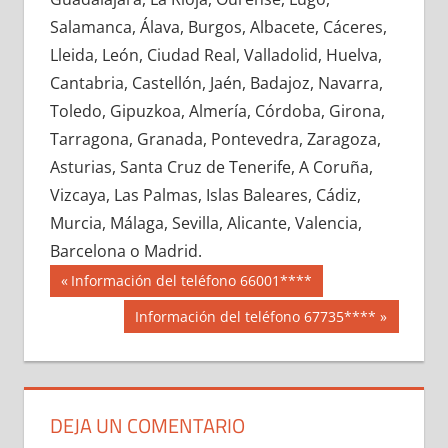
615270033
»
615270034
»
615270035
»
Salamanca, Álava, Burgos, Albacete, Cáceres,
615270036
»
615270037
»
615270038
»
Lleida, León, Ciudad Real, Valladolid, Huelva,
615270039
»
615270040
»
615270041
»
Cantabria, Castellón, Jaén, Badajoz, Navarra,
615270042
»
615270043
»
615270044
»
Toledo, Gipuzkoa, Almería, Córdoba, Girona,
615270045
»
615270046
»
615270047
»
Tarragona, Granada, Pontevedra, Zaragoza,
615270048
»
615270049
»
615270050
»
Asturias, Santa Cruz de Tenerife, A Coruña,
615270051
»
615270052
»
615270053
»
Vizcaya, Las Palmas, Islas Baleares, Cádiz,
615270054
»
615270055
»
615270056
»
Murcia, Málaga, Sevilla, Alicante, Valencia,
615270057
»
615270058
»
615270059
»
Barcelona o Madrid.
615270060
»
615270061
»
615270062
»
Navegación
61527
Entrada
Información del teléfono 66001****
615270063
»
615270064
»
615270065
»
anterior:
de
Siguiente
Información del teléfono 67735****
615270066
»
615270067
»
615270068
»
entrada:
entradas
615270069
»
615270070
»
615270071
»
615270072
»
615270073
»
615270074
»
615270075
»
615270076
»
615270077
»
DEJA UN COMENTARIO
615270078
»
615270079
»
615270080
»