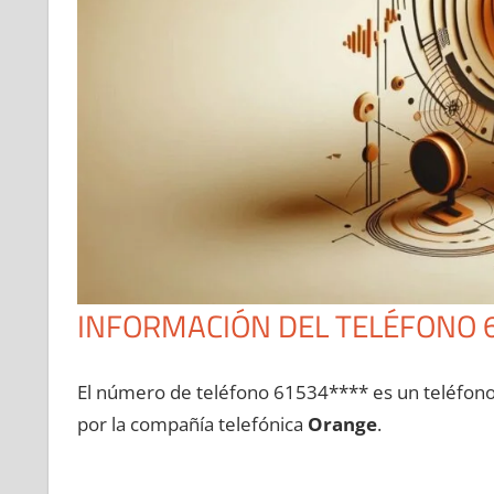
INFORMACIÓN DEL TELÉFONO 
El número dе teléfono 61534**** es un teléfon
pοr la compañía telefónica
Orange
.