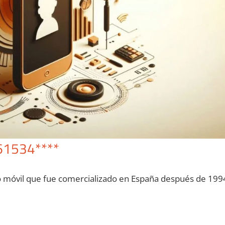
61534****
o móvil quе fue comercializado en España después dе 199