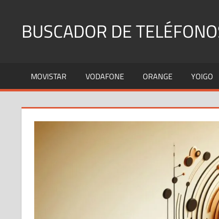
Saltar
al
BUSCADOR DE TELÉFONO
contenido
Identifica
Números
MOVISTAR
VODAFONE
ORANGE
YOIGO
Fijos
y
Móviles