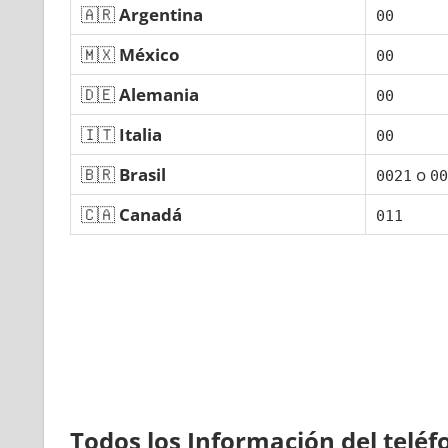
🇦🇷
Argentina
00
🇲🇽
México
00
🇩🇪
Alemania
00
🇮🇹
Italia
00
🇧🇷
Brasil
ο
0021
00
🇨🇦
Canadá
011
Todos los Información del telé