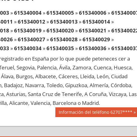
003
»
615340004
»
615340005
»
615340006
»
61534000
40011
»
615340012
»
615340013
»
615340014
»
018
»
615340019
»
615340020
»
615340021
»
61534002
40026
»
615340027
»
615340028
»
615340029
»
033
»
615340034
»
615340035
»
615340036
»
61534003
40041
»
615340042
»
615340043
»
615340044
»
egistrado en España por lo que puede peteneces cer a
048
»
615340049
»
615340050
»
615340051
»
61534005
, Teruel, Segovia, Palencia, Ávila, Zamora, Cuenca, Huesca,
40056
»
615340057
»
615340058
»
615340059
»
Álava, Burgos, Albacete, Cáceres, Lleida, León, Ciudad
063
»
615340064
»
615340065
»
615340066
»
61534006
aén, Badajoz, Navarra, Toledo, Gipuzkoa, Almería, Córdoba,
40071
»
615340072
»
615340073
»
615340074
»
, Asturias, Santa Cruz de Tenerife, A Coruña, Vizcaya, Las
078
»
615340079
»
615340080
»
615340081
»
61534008
lla, Alicante, Valencia, Barcelona o Madrid.
40086
»
615340087
»
615340088
»
615340089
»
Siguiente
Información del teléfono 62707****
093
»
615340094
»
615340095
»
615340096
»
61534009
entrada:
40101
»
615340102
»
615340103
»
615340104
»
108
»
615340109
»
615340110
»
615340111
»
61534011