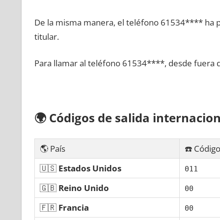
De la misma manera, el teléfono 61534**** ha po
titular.
Para llamar al teléfono 61534****, desde fuera 
🌍
Códigos dе salida internacion
🌎 País
☎️ Código
🇺🇸
Estados Unidos
011
🇬🇧
Reino Unido
00
🇫🇷
Francia
00