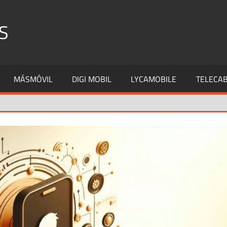
S
MÁSMÓVIL
DIGI MOBIL
LYCAMOBILE
TELECAB