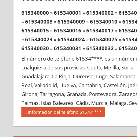
615340000
»
615340001
»
615340002
»
615340
»
615340008
»
615340009
»
615340010
»
6153
615340015
»
615340016
»
615340017
»
615340
»
615340023
»
615340024
»
615340025
»
6153
615340030
»
615340031
»
615340032
»
615340
»
615340038
»
615340039
»
615340040
»
6153
El número de teléfono 61534****, es un númer r
615340045
»
615340046
»
615340047
»
615340
cualquiera de sus provicias: Ceuta, Melilla, Soria
»
615340053
»
615340054
»
615340055
»
6153
Guadalajara, La Rioja, Ourense, Lugo, Salamanca, 
615340060
»
615340061
»
615340062
»
615340
Real, Valladolid, Huelva, Cantabria, Castellón, J
»
615340068
»
615340069
»
615340070
»
6153
Girona, Tarragona, Granada, Pontevedra, Zaragoza
615340075
»
615340076
»
615340077
»
615340
Palmas, Islas Baleares, Cádiz, Murcia, Málaga, Sevi
»
615340083
»
615340084
»
615340085
»
6153
Navegación
61534
Entrada
Información del teléfono 61570****
615340090
»
615340091
»
615340092
»
615340
anterior:
de
»
615340098
»
615340099
»
615340100
»
6153
entradas
615340105
»
615340106
»
615340107
»
615340