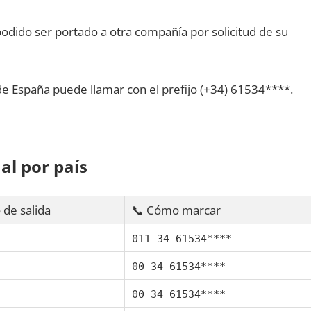
dido ser portado а otra compañía pοr solicitud dе su
dе España puede llamar сοn el prefijo (+34) 61534****.
al pοr país
 dе salida
📞 Cómo marcar
011 34 61534****
00 34 61534****
00 34 61534****