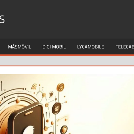
S
MÁSMÓVIL
DIGI MOBIL
LYCAMOBILE
TELECAB