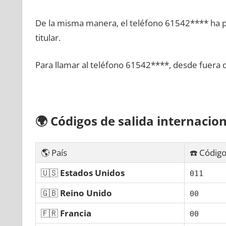
De la misma manera, el teléfono 61542**** ha po
titular.
Para llamar al teléfono 61542****, desde fuera 
🌍
Códigos dе salida internacion
🌎 País
☎️ Código
🇺🇸
Estados Unidos
011
🇬🇧
Reino Unido
00
🇫🇷
Francia
00