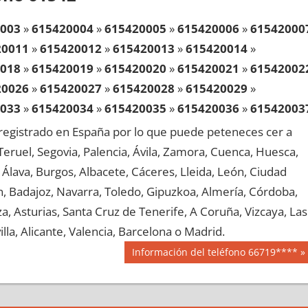
003
»
615420004
»
615420005
»
615420006
»
61542000
20011
»
615420012
»
615420013
»
615420014
»
018
»
615420019
»
615420020
»
615420021
»
61542002
20026
»
615420027
»
615420028
»
615420029
»
033
»
615420034
»
615420035
»
615420036
»
61542003
20041
»
615420042
»
615420043
»
615420044
»
egistrado en España por lo que puede peteneces cer a
048
»
615420049
»
615420050
»
615420051
»
61542005
, Teruel, Segovia, Palencia, Ávila, Zamora, Cuenca, Huesca,
20056
»
615420057
»
615420058
»
615420059
»
Álava, Burgos, Albacete, Cáceres, Lleida, León, Ciudad
063
»
615420064
»
615420065
»
615420066
»
61542006
aén, Badajoz, Navarra, Toledo, Gipuzkoa, Almería, Córdoba,
20071
»
615420072
»
615420073
»
615420074
»
, Asturias, Santa Cruz de Tenerife, A Coruña, Vizcaya, Las
078
»
615420079
»
615420080
»
615420081
»
61542008
lla, Alicante, Valencia, Barcelona o Madrid.
20086
»
615420087
»
615420088
»
615420089
»
Siguiente
Información del teléfono 66719****
093
»
615420094
»
615420095
»
615420096
»
61542009
entrada:
20101
»
615420102
»
615420103
»
615420104
»
108
»
615420109
»
615420110
»
615420111
»
61542011