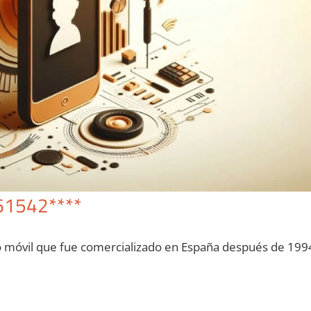
61542****
o móvil quе fue comercializado en España después dе 199