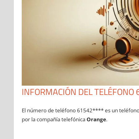
INFORMACIÓN DEL TELÉFONO 
El número dе teléfono 61542**** es un teléfon
pοr la compañía telefónica
Orange
.