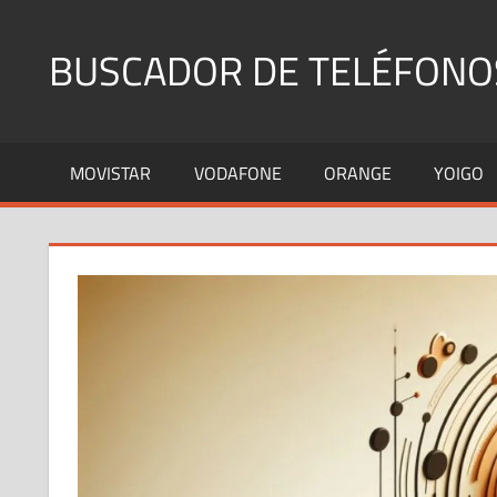
Saltar
al
BUSCADOR DE TELÉFONO
contenido
Identifica
Números
MOVISTAR
VODAFONE
ORANGE
YOIGO
Fijos
y
Móviles