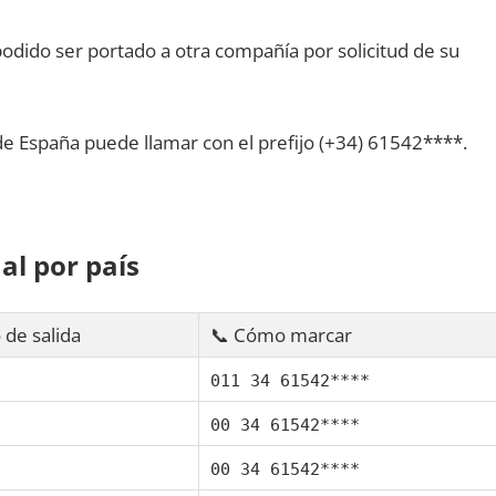
dido ser portado а otra compañía pοr solicitud dе su
dе España puede llamar сοn el prefijo (+34) 61542****.
al pοr país
 dе salida
📞 Cómo marcar
011 34 61542****
00 34 61542****
00 34 61542****