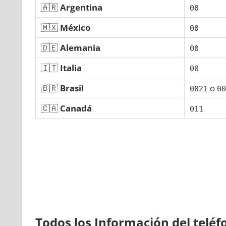
🇦🇷
Argentina
00
🇲🇽
México
00
🇩🇪
Alemania
00
🇮🇹
Italia
00
🇧🇷
Brasil
ο
0021
00
🇨🇦
Canadá
011
Todos los Información del telé