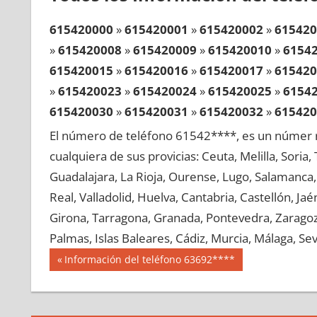
615420000
»
615420001
»
615420002
»
615420
»
615420008
»
615420009
»
615420010
»
6154
615420015
»
615420016
»
615420017
»
615420
»
615420023
»
615420024
»
615420025
»
6154
615420030
»
615420031
»
615420032
»
615420
»
615420038
»
615420039
»
615420040
»
6154
El número de teléfono 61542****, es un númer r
615420045
»
615420046
»
615420047
»
615420
cualquiera de sus provicias: Ceuta, Melilla, Soria
»
615420053
»
615420054
»
615420055
»
6154
Guadalajara, La Rioja, Ourense, Lugo, Salamanca, 
615420060
»
615420061
»
615420062
»
615420
Real, Valladolid, Huelva, Cantabria, Castellón, J
»
615420068
»
615420069
»
615420070
»
6154
Girona, Tarragona, Granada, Pontevedra, Zaragoza
615420075
»
615420076
»
615420077
»
615420
Palmas, Islas Baleares, Cádiz, Murcia, Málaga, Sevi
»
615420083
»
615420084
»
615420085
»
6154
Navegación
61542
Entrada
Información del teléfono 63692****
615420090
»
615420091
»
615420092
»
615420
anterior:
de
»
615420098
»
615420099
»
615420100
»
6154
entradas
615420105
»
615420106
»
615420107
»
615420