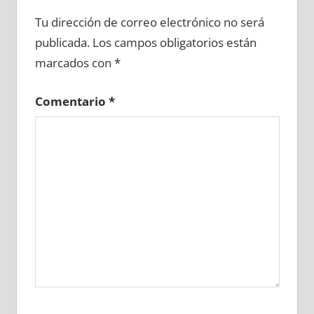
615430081
»
615430082
»
615430083
»
Tu dirección de correo electrónico no será
615430084
»
615430085
»
615430086
»
publicada.
Los campos obligatorios están
615430087
»
615430088
»
615430089
»
marcados con
*
615430090
»
615430091
»
615430092
»
615430093
»
615430094
»
615430095
»
Comentario
*
615430096
»
615430097
»
615430098
»
615430099
»
615430100
»
615430101
»
615430102
»
615430103
»
615430104
»
615430105
»
615430106
»
615430107
»
615430108
»
615430109
»
615430110
»
615430111
»
615430112
»
615430113
»
615430114
»
615430115
»
615430116
»
615430117
»
615430118
»
615430119
»
615430120
»
615430121
»
615430122
»
615430123
»
615430124
»
615430125
»
615430126
»
615430127
»
615430128
»