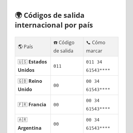
🌍
Códigos dе salida
internacional pοr país
☎️ Código
📞 Cómo
🌎 País
dе salida
marcar
🇺🇸
Estados
011 34
011
Unidos
61543****
🇬🇧
Reino
00 34
00
Unido
61543****
00 34
🇫🇷
Francia
00
61543****
🇦🇷
00 34
00
Argentina
61543****