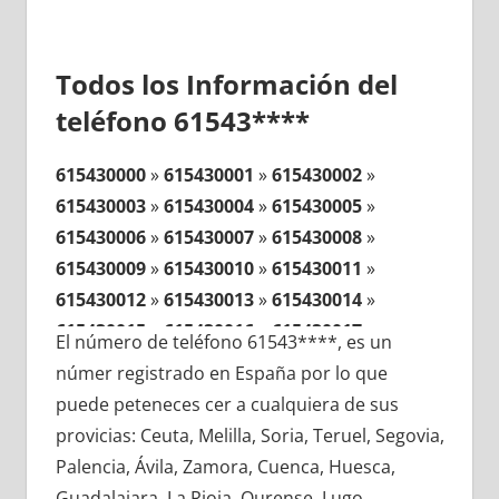
Todos los Información del
teléfono 61543****
615430000
»
615430001
»
615430002
»
615430003
»
615430004
»
615430005
»
615430006
»
615430007
»
615430008
»
615430009
»
615430010
»
615430011
»
615430012
»
615430013
»
615430014
»
615430015
»
615430016
»
615430017
»
El número de teléfono 61543****, es un
615430018
»
615430019
»
615430020
»
númer registrado en España por lo que
615430021
»
615430022
»
615430023
»
puede peteneces cer a cualquiera de sus
615430024
»
615430025
»
615430026
»
provicias: Ceuta, Melilla, Soria, Teruel, Segovia,
615430027
»
615430028
»
615430029
»
Palencia, Ávila, Zamora, Cuenca, Huesca,
615430030
»
615430031
»
615430032
»
Guadalajara, La Rioja, Ourense, Lugo,