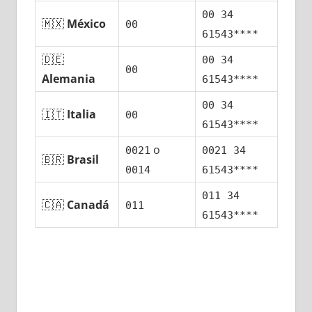
00 34
🇲🇽
México
00
61543****
🇩🇪
00 34
00
Alemania
61543****
00 34
🇮🇹
Italia
00
61543****
ο
0021
0021 34
🇧🇷
Brasil
0014
61543****
011 34
🇨🇦
Canadá
011
61543****