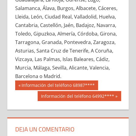
615430033
»
615430034
»
615430035
»
Salamanca, Álava, Burgos, Albacete, Cáceres,
615430036
»
615430037
»
615430038
»
Lleida, León, Ciudad Real, Valladolid, Huelva,
615430039
»
615430040
»
615430041
»
Cantabria, Castellón, Jaén, Badajoz, Navarra,
615430042
»
615430043
»
615430044
»
Toledo, Gipuzkoa, Almería, Córdoba, Girona,
615430045
»
615430046
»
615430047
»
Tarragona, Granada, Pontevedra, Zaragoza,
615430048
»
615430049
»
615430050
»
Asturias, Santa Cruz de Tenerife, A Coruña,
615430051
»
615430052
»
615430053
»
Vizcaya, Las Palmas, Islas Baleares, Cádiz,
615430054
»
615430055
»
615430056
»
Murcia, Málaga, Sevilla, Alicante, Valencia,
615430057
»
615430058
»
615430059
»
Barcelona o Madrid.
615430060
»
615430061
»
615430062
»
Navegación
61543
Entrada
Información del teléfono 68987****
615430063
»
615430064
»
615430065
»
anterior:
de
Siguiente
Información del teléfono 64992****
615430066
»
615430067
»
615430068
»
entrada:
entradas
615430069
»
615430070
»
615430071
»
615430072
»
615430073
»
615430074
»
615430075
»
615430076
»
615430077
»
DEJA UN COMENTARIO
615430078
»
615430079
»
615430080
»