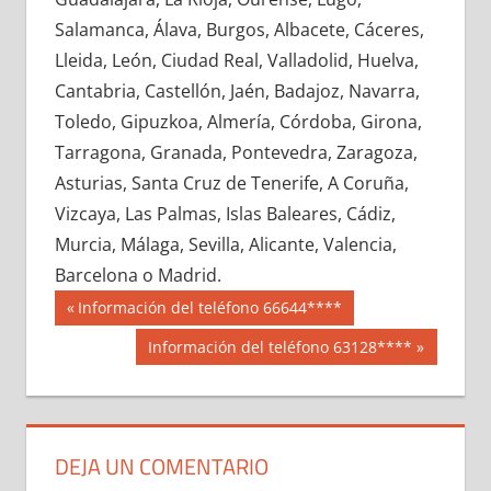
615580033
»
615580034
»
615580035
»
Salamanca, Álava, Burgos, Albacete, Cáceres,
615580036
»
615580037
»
615580038
»
Lleida, León, Ciudad Real, Valladolid, Huelva,
615580039
»
615580040
»
615580041
»
Cantabria, Castellón, Jaén, Badajoz, Navarra,
615580042
»
615580043
»
615580044
»
Toledo, Gipuzkoa, Almería, Córdoba, Girona,
615580045
»
615580046
»
615580047
»
Tarragona, Granada, Pontevedra, Zaragoza,
615580048
»
615580049
»
615580050
»
Asturias, Santa Cruz de Tenerife, A Coruña,
615580051
»
615580052
»
615580053
»
Vizcaya, Las Palmas, Islas Baleares, Cádiz,
615580054
»
615580055
»
615580056
»
Murcia, Málaga, Sevilla, Alicante, Valencia,
615580057
»
615580058
»
615580059
»
Barcelona o Madrid.
615580060
»
615580061
»
615580062
»
Navegación
61558
Entrada
Información del teléfono 66644****
615580063
»
615580064
»
615580065
»
anterior:
de
Siguiente
Información del teléfono 63128****
615580066
»
615580067
»
615580068
»
entrada:
entradas
615580069
»
615580070
»
615580071
»
615580072
»
615580073
»
615580074
»
615580075
»
615580076
»
615580077
»
DEJA UN COMENTARIO
615580078
»
615580079
»
615580080
»