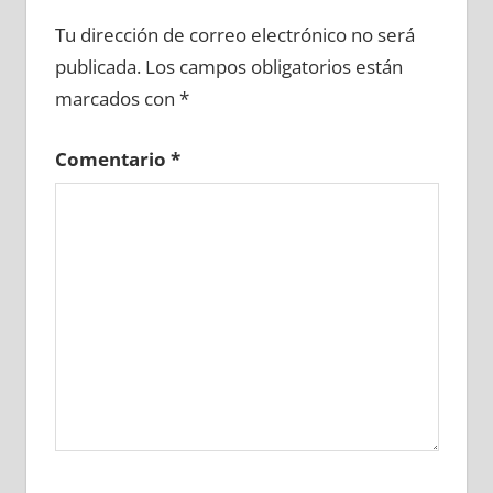
615580081
»
615580082
»
615580083
»
Tu dirección de correo electrónico no será
615580084
»
615580085
»
615580086
»
publicada.
Los campos obligatorios están
615580087
»
615580088
»
615580089
»
marcados con
*
615580090
»
615580091
»
615580092
»
615580093
»
615580094
»
615580095
»
Comentario
*
615580096
»
615580097
»
615580098
»
615580099
»
615580100
»
615580101
»
615580102
»
615580103
»
615580104
»
615580105
»
615580106
»
615580107
»
615580108
»
615580109
»
615580110
»
615580111
»
615580112
»
615580113
»
615580114
»
615580115
»
615580116
»
615580117
»
615580118
»
615580119
»
615580120
»
615580121
»
615580122
»
615580123
»
615580124
»
615580125
»
615580126
»
615580127
»
615580128
»