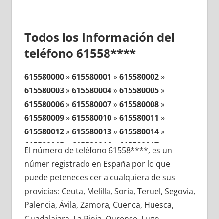
Todos los Información del
teléfono 61558****
615580000
»
615580001
»
615580002
»
615580003
»
615580004
»
615580005
»
615580006
»
615580007
»
615580008
»
615580009
»
615580010
»
615580011
»
615580012
»
615580013
»
615580014
»
615580015
»
615580016
»
615580017
»
El número de teléfono 61558****, es un
615580018
»
615580019
»
615580020
»
númer registrado en España por lo que
615580021
»
615580022
»
615580023
»
puede peteneces cer a cualquiera de sus
615580024
»
615580025
»
615580026
»
provicias: Ceuta, Melilla, Soria, Teruel, Segovia,
615580027
»
615580028
»
615580029
»
Palencia, Ávila, Zamora, Cuenca, Huesca,
615580030
»
615580031
»
615580032
»
Guadalajara, La Rioja, Ourense, Lugo,