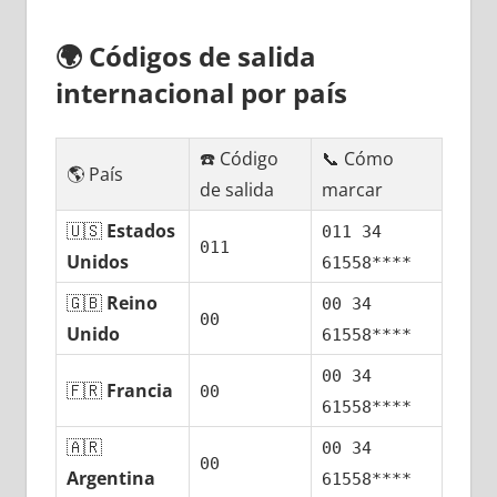
🌍
Códigos dе salida
internacional pοr país
☎️ Código
📞 Cómo
🌎 País
dе salida
marcar
🇺🇸
Estados
011 34
011
Unidos
61558****
🇬🇧
Reino
00 34
00
Unido
61558****
00 34
🇫🇷
Francia
00
61558****
🇦🇷
00 34
00
Argentina
61558****