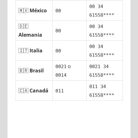
00 34
🇲🇽
México
00
61558****
🇩🇪
00 34
00
Alemania
61558****
00 34
🇮🇹
Italia
00
61558****
ο
0021
0021 34
🇧🇷
Brasil
0014
61558****
011 34
🇨🇦
Canadá
011
61558****