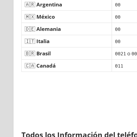
🇦🇷
Argentina
00
🇲🇽
México
00
🇩🇪
Alemania
00
🇮🇹
Italia
00
🇧🇷
Brasil
ο
0021
00
🇨🇦
Canadá
011
Todos los Información del telé