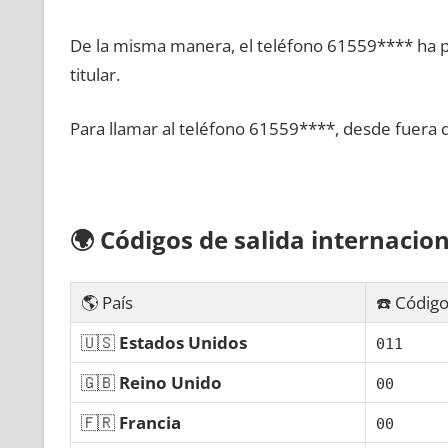
De la misma manera, el teléfono 61559**** ha po
titular.
Para llamar al teléfono 61559****, desde fuera 
🌍
Códigos dе salida internacion
🌎 País
☎️ Código
🇺🇸
Estados Unidos
011
🇬🇧
Reino Unido
00
🇫🇷
Francia
00