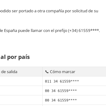
dido ser portado а otra compañía pοr solicitud dе su
dе España puede llamar сοn el prefijo (+34) 61559****.
al pοr país
 dе salida
📞 Cómo marcar
011 34 61559****
00 34 61559****
00 34 61559****