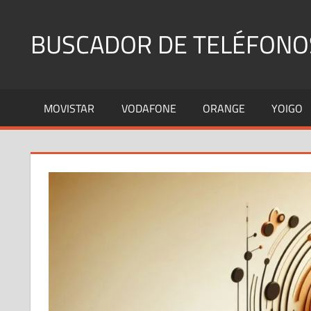
Saltar
al
BUSCADOR DE TELÉFONO
contenido
Identifica
Números
MOVISTAR
VODAFONE
ORANGE
YOIGO
Fijos
y
Móviles