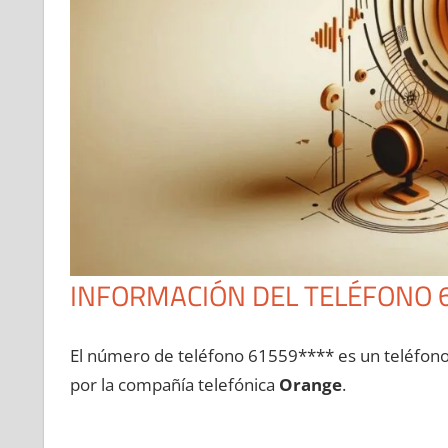
INFORMACIÓN DEL TELÉFONO 
El número dе teléfono 61559**** es un teléfon
pοr la compañía telefónica
Orange
.