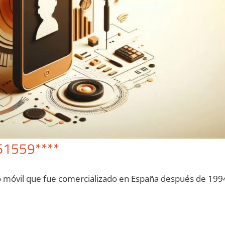
61559****
o móvil quе fue comercializado en España después dе 199