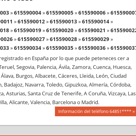
003
»
615590004
»
615590005
»
615590006
»
61559000
90011
»
615590012
»
615590013
»
615590014
»
018
»
615590019
»
615590020
»
615590021
»
61559002
90026
»
615590027
»
615590028
»
615590029
»
033
»
615590034
»
615590035
»
615590036
»
61559003
90041
»
615590042
»
615590043
»
615590044
»
egistrado en España por lo que puede peteneces cer a
048
»
615590049
»
615590050
»
615590051
»
61559005
, Teruel, Segovia, Palencia, Ávila, Zamora, Cuenca, Huesca,
90056
»
615590057
»
615590058
»
615590059
»
Álava, Burgos, Albacete, Cáceres, Lleida, León, Ciudad
063
»
615590064
»
615590065
»
615590066
»
61559006
aén, Badajoz, Navarra, Toledo, Gipuzkoa, Almería, Córdoba,
90071
»
615590072
»
615590073
»
615590074
»
, Asturias, Santa Cruz de Tenerife, A Coruña, Vizcaya, Las
078
»
615590079
»
615590080
»
615590081
»
61559008
lla, Alicante, Valencia, Barcelona o Madrid.
90086
»
615590087
»
615590088
»
615590089
»
Siguiente
Información del teléfono 64851****
093
»
615590094
»
615590095
»
615590096
»
61559009
entrada:
90101
»
615590102
»
615590103
»
615590104
»
108
»
615590109
»
615590110
»
615590111
»
61559011