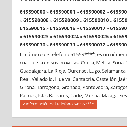
615590000
»
615590001
»
615590002
»
615590
»
615590008
»
615590009
»
615590010
»
6155
615590015
»
615590016
»
615590017
»
615590
»
615590023
»
615590024
»
615590025
»
6155
615590030
»
615590031
»
615590032
»
615590
»
615590038
»
615590039
»
615590040
»
6155
El número de teléfono 61559****, es un númer r
615590045
»
615590046
»
615590047
»
615590
cualquiera de sus provicias: Ceuta, Melilla, Soria
»
615590053
»
615590054
»
615590055
»
6155
Guadalajara, La Rioja, Ourense, Lugo, Salamanca, 
615590060
»
615590061
»
615590062
»
615590
Real, Valladolid, Huelva, Cantabria, Castellón, J
»
615590068
»
615590069
»
615590070
»
6155
Girona, Tarragona, Granada, Pontevedra, Zaragoza
615590075
»
615590076
»
615590077
»
615590
Palmas, Islas Baleares, Cádiz, Murcia, Málaga, Sevi
»
615590083
»
615590084
»
615590085
»
6155
Navegación
61559
Entrada
Información del teléfono 64935****
615590090
»
615590091
»
615590092
»
615590
anterior:
de
»
615590098
»
615590099
»
615590100
»
6155
entradas
615590105
»
615590106
»
615590107
»
615590