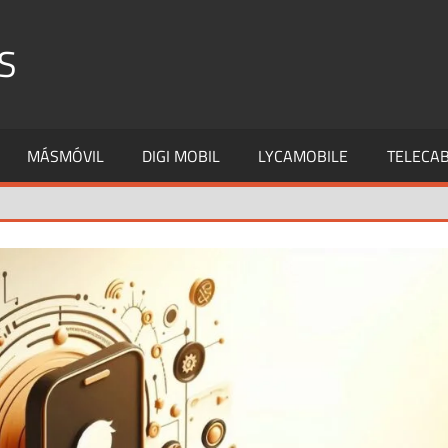
S
MÁSMÓVIL
DIGI MOBIL
LYCAMOBILE
TELECAB