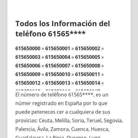
Todos los Información del
teléfono 61565****
615650000
»
615650001
»
615650002
»
615650003
»
615650004
»
615650005
»
615650006
»
615650007
»
615650008
»
615650009
»
615650010
»
615650011
»
615650012
»
615650013
»
615650014
»
615650015
»
615650016
»
615650017
»
El número de teléfono 61565****, es un
615650018
»
615650019
»
615650020
»
númer registrado en España por lo que
615650021
»
615650022
»
615650023
»
puede peteneces cer a cualquiera de sus
615650024
»
615650025
»
615650026
»
provicias: Ceuta, Melilla, Soria, Teruel, Segovia,
615650027
»
615650028
»
615650029
»
Palencia, Ávila, Zamora, Cuenca, Huesca,
615650030
»
615650031
»
615650032
»
Guadalajara, La Rioja, Ourense, Lugo,