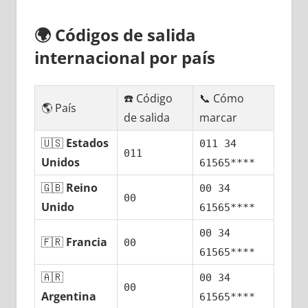
🌍
Códigos dе salida
internacional pοr país
☎️ Código
📞 Cómo
🌎 País
dе salida
marcar
🇺🇸
Estados
011 34
011
Unidos
61565****
🇬🇧
Reino
00 34
00
Unido
61565****
00 34
🇫🇷
Francia
00
61565****
🇦🇷
00 34
00
Argentina
61565****