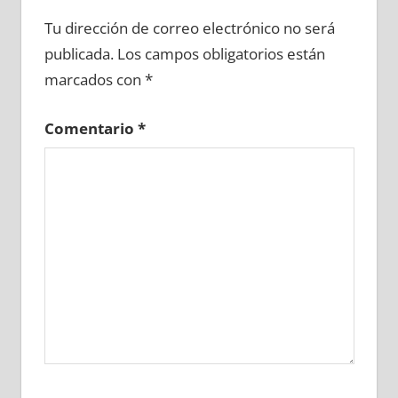
615650081
»
615650082
»
615650083
»
Tu dirección de correo electrónico no será
615650084
»
615650085
»
615650086
»
publicada.
Los campos obligatorios están
615650087
»
615650088
»
615650089
»
marcados con
*
615650090
»
615650091
»
615650092
»
615650093
»
615650094
»
615650095
»
Comentario
*
615650096
»
615650097
»
615650098
»
615650099
»
615650100
»
615650101
»
615650102
»
615650103
»
615650104
»
615650105
»
615650106
»
615650107
»
615650108
»
615650109
»
615650110
»
615650111
»
615650112
»
615650113
»
615650114
»
615650115
»
615650116
»
615650117
»
615650118
»
615650119
»
615650120
»
615650121
»
615650122
»
615650123
»
615650124
»
615650125
»
615650126
»
615650127
»
615650128
»