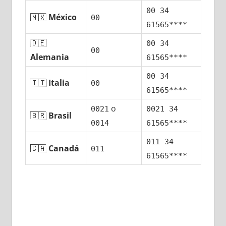
00 34
🇲🇽
México
00
61565****
🇩🇪
00 34
00
Alemania
61565****
00 34
🇮🇹
Italia
00
61565****
ο
0021
0021 34
🇧🇷
Brasil
0014
61565****
011 34
🇨🇦
Canadá
011
61565****