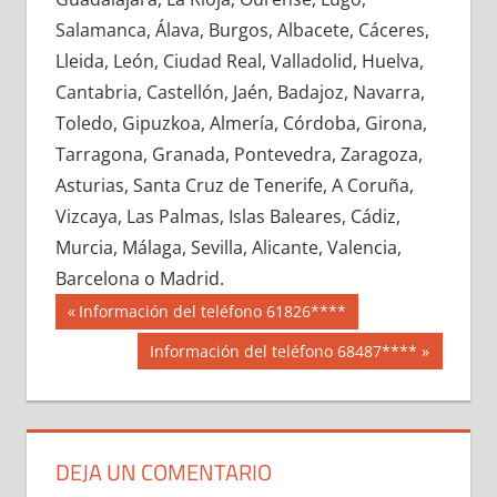
615650033
»
615650034
»
615650035
»
Salamanca, Álava, Burgos, Albacete, Cáceres,
615650036
»
615650037
»
615650038
»
Lleida, León, Ciudad Real, Valladolid, Huelva,
615650039
»
615650040
»
615650041
»
Cantabria, Castellón, Jaén, Badajoz, Navarra,
615650042
»
615650043
»
615650044
»
Toledo, Gipuzkoa, Almería, Córdoba, Girona,
615650045
»
615650046
»
615650047
»
Tarragona, Granada, Pontevedra, Zaragoza,
615650048
»
615650049
»
615650050
»
Asturias, Santa Cruz de Tenerife, A Coruña,
615650051
»
615650052
»
615650053
»
Vizcaya, Las Palmas, Islas Baleares, Cádiz,
615650054
»
615650055
»
615650056
»
Murcia, Málaga, Sevilla, Alicante, Valencia,
615650057
»
615650058
»
615650059
»
Barcelona o Madrid.
615650060
»
615650061
»
615650062
»
Navegación
61565
Entrada
Información del teléfono 61826****
615650063
»
615650064
»
615650065
»
anterior:
de
Siguiente
Información del teléfono 68487****
615650066
»
615650067
»
615650068
»
entrada:
entradas
615650069
»
615650070
»
615650071
»
615650072
»
615650073
»
615650074
»
615650075
»
615650076
»
615650077
»
DEJA UN COMENTARIO
615650078
»
615650079
»
615650080
»