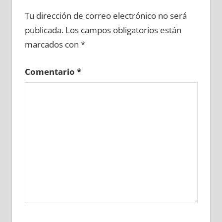
615830081
»
615830082
»
615830083
»
Tu dirección de correo electrónico no será
615830084
»
615830085
»
615830086
»
publicada.
Los campos obligatorios están
615830087
»
615830088
»
615830089
»
marcados con
*
615830090
»
615830091
»
615830092
»
615830093
»
615830094
»
615830095
»
Comentario
*
615830096
»
615830097
»
615830098
»
615830099
»
615830100
»
615830101
»
615830102
»
615830103
»
615830104
»
615830105
»
615830106
»
615830107
»
615830108
»
615830109
»
615830110
»
615830111
»
615830112
»
615830113
»
615830114
»
615830115
»
615830116
»
615830117
»
615830118
»
615830119
»
615830120
»
615830121
»
615830122
»
615830123
»
615830124
»
615830125
»
615830126
»
615830127
»
615830128
»