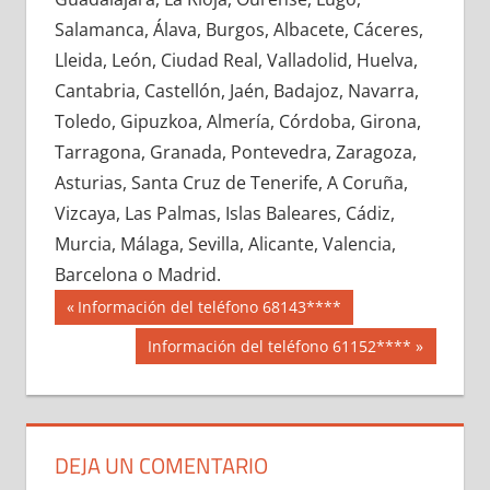
615830033
»
615830034
»
615830035
»
Salamanca, Álava, Burgos, Albacete, Cáceres,
615830036
»
615830037
»
615830038
»
Lleida, León, Ciudad Real, Valladolid, Huelva,
615830039
»
615830040
»
615830041
»
Cantabria, Castellón, Jaén, Badajoz, Navarra,
615830042
»
615830043
»
615830044
»
Toledo, Gipuzkoa, Almería, Córdoba, Girona,
615830045
»
615830046
»
615830047
»
Tarragona, Granada, Pontevedra, Zaragoza,
615830048
»
615830049
»
615830050
»
Asturias, Santa Cruz de Tenerife, A Coruña,
615830051
»
615830052
»
615830053
»
Vizcaya, Las Palmas, Islas Baleares, Cádiz,
615830054
»
615830055
»
615830056
»
Murcia, Málaga, Sevilla, Alicante, Valencia,
615830057
»
615830058
»
615830059
»
Barcelona o Madrid.
615830060
»
615830061
»
615830062
»
Navegación
61583
Entrada
Información del teléfono 68143****
615830063
»
615830064
»
615830065
»
anterior:
de
Siguiente
Información del teléfono 61152****
615830066
»
615830067
»
615830068
»
entrada:
entradas
615830069
»
615830070
»
615830071
»
615830072
»
615830073
»
615830074
»
615830075
»
615830076
»
615830077
»
DEJA UN COMENTARIO
615830078
»
615830079
»
615830080
»