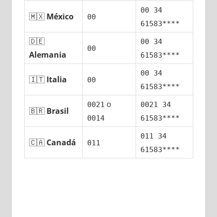
00 34
🇲🇽
México
00
61583****
🇩🇪
00 34
00
Alemania
61583****
00 34
🇮🇹
Italia
00
61583****
ο
0021
0021 34
🇧🇷
Brasil
0014
61583****
011 34
🇨🇦
Canadá
011
61583****