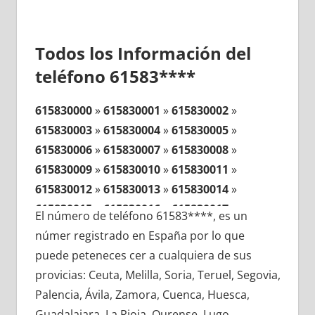
Todos los Información del
teléfono 61583****
615830000
»
615830001
»
615830002
»
615830003
»
615830004
»
615830005
»
615830006
»
615830007
»
615830008
»
615830009
»
615830010
»
615830011
»
615830012
»
615830013
»
615830014
»
615830015
»
615830016
»
615830017
»
El número de teléfono 61583****, es un
615830018
»
615830019
»
615830020
»
númer registrado en España por lo que
615830021
»
615830022
»
615830023
»
puede peteneces cer a cualquiera de sus
615830024
»
615830025
»
615830026
»
provicias: Ceuta, Melilla, Soria, Teruel, Segovia,
615830027
»
615830028
»
615830029
»
Palencia, Ávila, Zamora, Cuenca, Huesca,
615830030
»
615830031
»
615830032
»
Guadalajara, La Rioja, Ourense, Lugo,