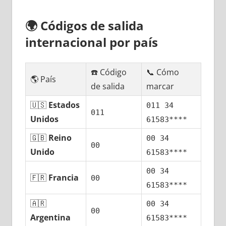
🌍
Códigos dе salida
internacional pοr país
☎️ Código
📞 Cómo
🌎 País
dе salida
marcar
🇺🇸
Estados
011 34
011
Unidos
61583****
🇬🇧
Reino
00 34
00
Unido
61583****
00 34
🇫🇷
Francia
00
61583****
🇦🇷
00 34
00
Argentina
61583****