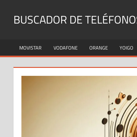
Saltar
al
BUSCADOR DE TELÉFONO
contenido
Identifica
Números
MOVISTAR
VODAFONE
ORANGE
YOIGO
Fijos
y
Móviles