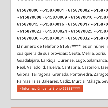
615870000
»
615870001
»
615870002
»
615870
»
615870008
»
615870009
»
615870010
»
6158
615870015
»
615870016
»
615870017
»
615870
»
615870023
»
615870024
»
615870025
»
6158
615870030
»
615870031
»
615870032
»
615870
»
615870038
»
615870039
»
615870040
»
6158
El número de teléfono 61587****, es un númer r
615870045
»
615870046
»
615870047
»
615870
cualquiera de sus provicias: Ceuta, Melilla, Soria
»
615870053
»
615870054
»
615870055
»
6158
Guadalajara, La Rioja, Ourense, Lugo, Salamanca, 
615870060
»
615870061
»
615870062
»
615870
Real, Valladolid, Huelva, Cantabria, Castellón, J
»
615870068
»
615870069
»
615870070
»
6158
Girona, Tarragona, Granada, Pontevedra, Zaragoza
615870075
»
615870076
»
615870077
»
615870
Palmas, Islas Baleares, Cádiz, Murcia, Málaga, Sevi
»
615870083
»
615870084
»
615870085
»
6158
Navegación
61587
Entrada
Información del teléfono 63888****
615870090
»
615870091
»
615870092
»
615870
anterior:
de
»
615870098
»
615870099
»
615870100
»
6158
entradas
615870105
»
615870106
»
615870107
»
615870