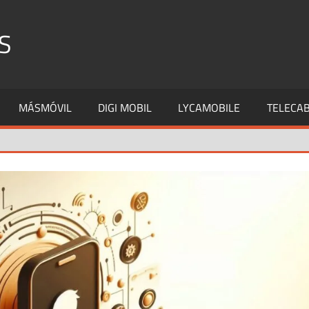
S
MÁSMÓVIL
DIGI MOBIL
LYCAMOBILE
TELECAB