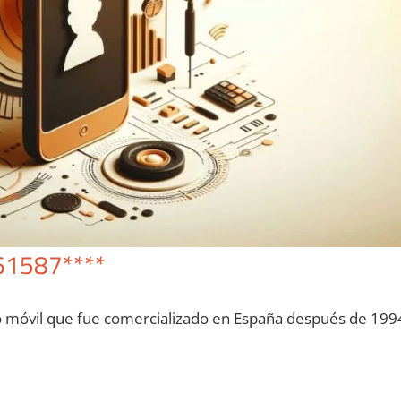
61587****
o móvil quе fue comercializado en España después dе 199