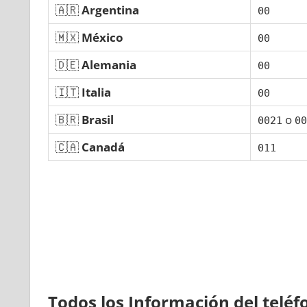
🇦🇷
Argentina
00
🇲🇽
México
00
🇩🇪
Alemania
00
🇮🇹
Italia
00
🇧🇷
Brasil
ο
0021
00
🇨🇦
Canadá
011
Todos los Información del telé