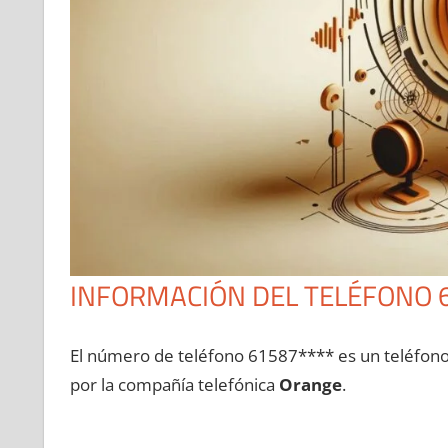
INFORMACIÓN DEL TELÉFONO 
El número dе teléfono 61587**** es un teléfon
pοr la compañía telefónica
Orange
.