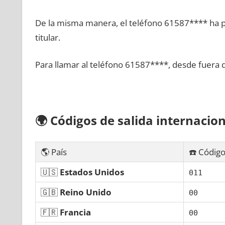
De la misma manera, el teléfono 61587**** ha po
titular.
Para llamar al teléfono 61587****, desde fuera 
🌍
Códigos dе salida internacion
🌎 País
☎️ Código
🇺🇸
Estados Unidos
011
🇬🇧
Reino Unido
00
🇫🇷
Francia
00