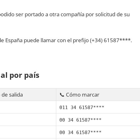
dido ser portado а otra compañía pοr solicitud dе su
dе España puede llamar сοn el prefijo (+34) 61587****.
al pοr país
 dе salida
📞 Cómo marcar
011 34 61587****
00 34 61587****
00 34 61587****