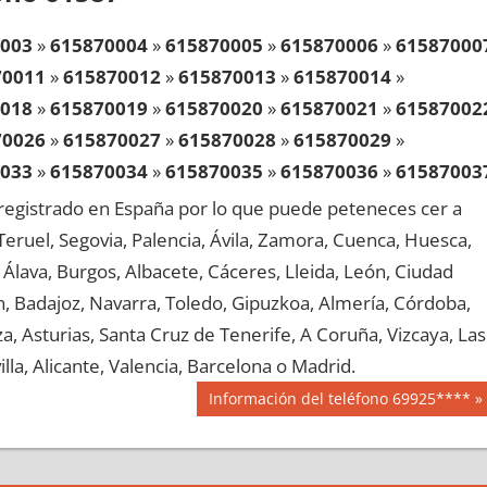
003
»
615870004
»
615870005
»
615870006
»
61587000
70011
»
615870012
»
615870013
»
615870014
»
018
»
615870019
»
615870020
»
615870021
»
61587002
70026
»
615870027
»
615870028
»
615870029
»
033
»
615870034
»
615870035
»
615870036
»
61587003
70041
»
615870042
»
615870043
»
615870044
»
egistrado en España por lo que puede peteneces cer a
048
»
615870049
»
615870050
»
615870051
»
61587005
, Teruel, Segovia, Palencia, Ávila, Zamora, Cuenca, Huesca,
70056
»
615870057
»
615870058
»
615870059
»
Álava, Burgos, Albacete, Cáceres, Lleida, León, Ciudad
063
»
615870064
»
615870065
»
615870066
»
61587006
aén, Badajoz, Navarra, Toledo, Gipuzkoa, Almería, Córdoba,
70071
»
615870072
»
615870073
»
615870074
»
, Asturias, Santa Cruz de Tenerife, A Coruña, Vizcaya, Las
078
»
615870079
»
615870080
»
615870081
»
61587008
lla, Alicante, Valencia, Barcelona o Madrid.
70086
»
615870087
»
615870088
»
615870089
»
Siguiente
Información del teléfono 69925****
093
»
615870094
»
615870095
»
615870096
»
61587009
entrada:
70101
»
615870102
»
615870103
»
615870104
»
108
»
615870109
»
615870110
»
615870111
»
61587011