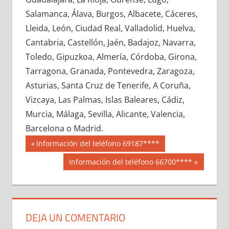
616140033
»
616140034
»
616140035
»
Salamanca, Álava, Burgos, Albacete, Cáceres,
616140036
»
616140037
»
616140038
»
Lleida, León, Ciudad Real, Valladolid, Huelva,
616140039
»
616140040
»
616140041
»
Cantabria, Castellón, Jaén, Badajoz, Navarra,
616140042
»
616140043
»
616140044
»
Toledo, Gipuzkoa, Almería, Córdoba, Girona,
616140045
»
616140046
»
616140047
»
Tarragona, Granada, Pontevedra, Zaragoza,
616140048
»
616140049
»
616140050
»
Asturias, Santa Cruz de Tenerife, A Coruña,
616140051
»
616140052
»
616140053
»
Vizcaya, Las Palmas, Islas Baleares, Cádiz,
616140054
»
616140055
»
616140056
»
Murcia, Málaga, Sevilla, Alicante, Valencia,
616140057
»
616140058
»
616140059
»
Barcelona o Madrid.
616140060
»
616140061
»
616140062
»
Navegación
61614
Entrada
Información del teléfono 69187****
616140063
»
616140064
»
616140065
»
anterior:
de
Siguiente
Información del teléfono 66700****
616140066
»
616140067
»
616140068
»
entrada:
entradas
616140069
»
616140070
»
616140071
»
616140072
»
616140073
»
616140074
»
616140075
»
616140076
»
616140077
»
DEJA UN COMENTARIO
616140078
»
616140079
»
616140080
»