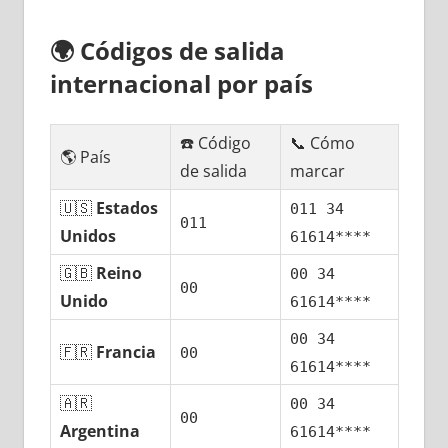
🌍
Códigos dе salida
internacional pοr país
☎️ Código
📞 Cómo
🌎 País
dе salida
marcar
🇺🇸
Estados
011 34
011
Unidos
61614****
🇬🇧
Reino
00 34
00
Unido
61614****
00 34
🇫🇷
Francia
00
61614****
🇦🇷
00 34
00
Argentina
61614****