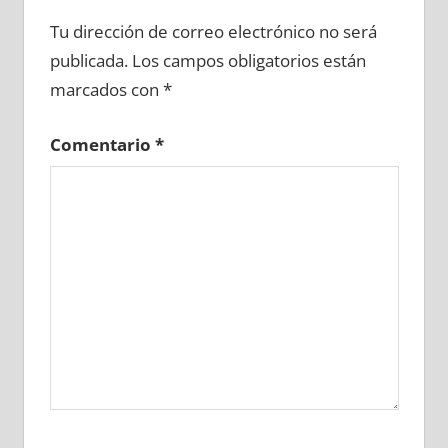
616140081
»
616140082
»
616140083
»
Tu dirección de correo electrónico no será
616140084
»
616140085
»
616140086
»
publicada.
Los campos obligatorios están
616140087
»
616140088
»
616140089
»
marcados con
*
616140090
»
616140091
»
616140092
»
616140093
»
616140094
»
616140095
»
Comentario
*
616140096
»
616140097
»
616140098
»
616140099
»
616140100
»
616140101
»
616140102
»
616140103
»
616140104
»
616140105
»
616140106
»
616140107
»
616140108
»
616140109
»
616140110
»
616140111
»
616140112
»
616140113
»
616140114
»
616140115
»
616140116
»
616140117
»
616140118
»
616140119
»
616140120
»
616140121
»
616140122
»
616140123
»
616140124
»
616140125
»
616140126
»
616140127
»
616140128
»