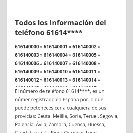
Todos los Información del
teléfono 61614****
616140000
»
616140001
»
616140002
»
616140003
»
616140004
»
616140005
»
616140006
»
616140007
»
616140008
»
616140009
»
616140010
»
616140011
»
616140012
»
616140013
»
616140014
»
616140015
»
616140016
»
616140017
»
El número de teléfono 61614****, es un
616140018
»
616140019
»
616140020
»
númer registrado en España por lo que
616140021
»
616140022
»
616140023
»
puede peteneces cer a cualquiera de sus
616140024
»
616140025
»
616140026
»
provicias: Ceuta, Melilla, Soria, Teruel, Segovia,
616140027
»
616140028
»
616140029
»
Palencia, Ávila, Zamora, Cuenca, Huesca,
616140030
»
616140031
»
616140032
»
Guadalajara, La Rioja, Ourense, Lugo,