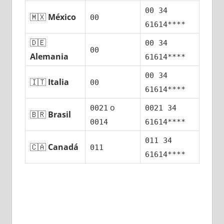
00 34
🇲🇽
México
00
61614****
🇩🇪
00 34
00
Alemania
61614****
00 34
🇮🇹
Italia
00
61614****
ο
0021
0021 34
🇧🇷
Brasil
0014
61614****
011 34
🇨🇦
Canadá
011
61614****