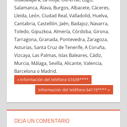
616210033
»
616210034
»
616210035
»
Salamanca, Álava, Burgos, Albacete, Cáceres,
616210036
»
616210037
»
616210038
»
Lleida, León, Ciudad Real, Valladolid, Huelva,
616210039
»
616210040
»
616210041
»
Cantabria, Castellón, Jaén, Badajoz, Navarra,
616210042
»
616210043
»
616210044
»
Toledo, Gipuzkoa, Almería, Córdoba, Girona,
616210045
»
616210046
»
616210047
»
Tarragona, Granada, Pontevedra, Zaragoza,
616210048
»
616210049
»
616210050
»
Asturias, Santa Cruz de Tenerife, A Coruña,
616210051
»
616210052
»
616210053
»
Vizcaya, Las Palmas, Islas Baleares, Cádiz,
616210054
»
616210055
»
616210056
»
Murcia, Málaga, Sevilla, Alicante, Valencia,
616210057
»
616210058
»
616210059
»
Barcelona o Madrid.
616210060
»
616210061
»
616210062
»
Navegación
61621
Entrada
Información del teléfono 61639****
616210063
»
616210064
»
616210065
»
anterior:
de
Siguiente
Información del teléfono 64119****
616210066
»
616210067
»
616210068
»
entrada:
entradas
616210069
»
616210070
»
616210071
»
616210072
»
616210073
»
616210074
»
616210075
»
616210076
»
616210077
»
DEJA UN COMENTARIO
616210078
»
616210079
»
616210080
»