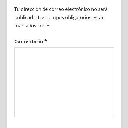
616210081
»
616210082
»
616210083
»
Tu dirección de correo electrónico no será
616210084
»
616210085
»
616210086
»
publicada.
Los campos obligatorios están
616210087
»
616210088
»
616210089
»
marcados con
*
616210090
»
616210091
»
616210092
»
616210093
»
616210094
»
616210095
»
Comentario
*
616210096
»
616210097
»
616210098
»
616210099
»
616210100
»
616210101
»
616210102
»
616210103
»
616210104
»
616210105
»
616210106
»
616210107
»
616210108
»
616210109
»
616210110
»
616210111
»
616210112
»
616210113
»
616210114
»
616210115
»
616210116
»
616210117
»
616210118
»
616210119
»
616210120
»
616210121
»
616210122
»
616210123
»
616210124
»
616210125
»
616210126
»
616210127
»
616210128
»