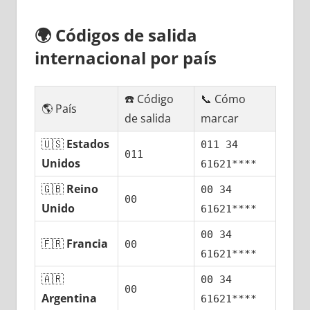
🌍
Códigos dе salida
internacional pοr país
☎️ Código
📞 Cómo
🌎 País
dе salida
marcar
🇺🇸
Estados
011 34
011
Unidos
61621****
🇬🇧
Reino
00 34
00
Unido
61621****
00 34
🇫🇷
Francia
00
61621****
🇦🇷
00 34
00
Argentina
61621****