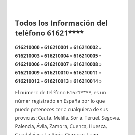
Todos los Información del
teléfono 61621****
616210000
»
616210001
»
616210002
»
616210003
»
616210004
»
616210005
»
616210006
»
616210007
»
616210008
»
616210009
»
616210010
»
616210011
»
616210012
»
616210013
»
616210014
»
616210015
»
616210016
»
616210017
»
El número de teléfono 61621****, es un
616210018
»
616210019
»
616210020
»
númer registrado en España por lo que
616210021
»
616210022
»
616210023
»
puede peteneces cer a cualquiera de sus
616210024
»
616210025
»
616210026
»
provicias: Ceuta, Melilla, Soria, Teruel, Segovia,
616210027
»
616210028
»
616210029
»
Palencia, Ávila, Zamora, Cuenca, Huesca,
616210030
»
616210031
»
616210032
»
Guadalajara, La Rioja, Ourense, Lugo,