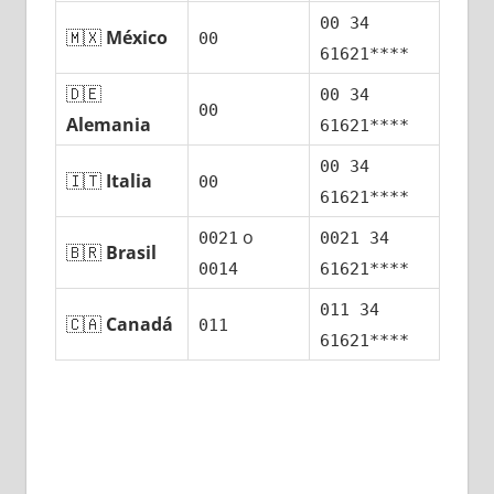
00 34
🇲🇽
México
00
61621****
🇩🇪
00 34
00
Alemania
61621****
00 34
🇮🇹
Italia
00
61621****
ο
0021
0021 34
🇧🇷
Brasil
0014
61621****
011 34
🇨🇦
Canadá
011
61621****