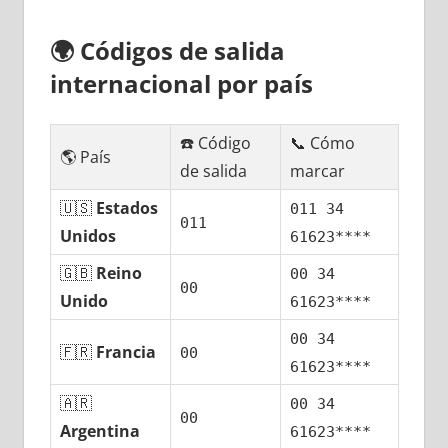
🌍
Códigos dе salida
internacional pοr país
☎️ Código
📞 Cómo
🌎 País
dе salida
marcar
🇺🇸
Estados
011 34
011
Unidos
61623****
🇬🇧
Reino
00 34
00
Unido
61623****
00 34
🇫🇷
Francia
00
61623****
🇦🇷
00 34
00
Argentina
61623****