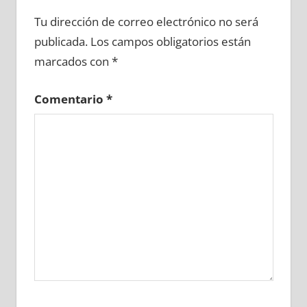
616230081
»
616230082
»
616230083
»
Tu dirección de correo electrónico no será
616230084
»
616230085
»
616230086
»
publicada.
Los campos obligatorios están
616230087
»
616230088
»
616230089
»
marcados con
*
616230090
»
616230091
»
616230092
»
616230093
»
616230094
»
616230095
»
Comentario
*
616230096
»
616230097
»
616230098
»
616230099
»
616230100
»
616230101
»
616230102
»
616230103
»
616230104
»
616230105
»
616230106
»
616230107
»
616230108
»
616230109
»
616230110
»
616230111
»
616230112
»
616230113
»
616230114
»
616230115
»
616230116
»
616230117
»
616230118
»
616230119
»
616230120
»
616230121
»
616230122
»
616230123
»
616230124
»
616230125
»
616230126
»
616230127
»
616230128
»