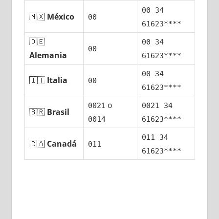
00 34
🇲🇽
México
00
61623****
🇩🇪
00 34
00
Alemania
61623****
00 34
🇮🇹
Italia
00
61623****
ο
0021
0021 34
🇧🇷
Brasil
0014
61623****
011 34
🇨🇦
Canadá
011
61623****