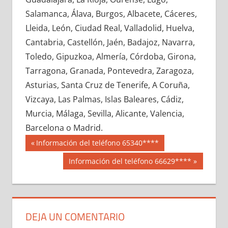
616230033
»
616230034
»
616230035
»
Salamanca, Álava, Burgos, Albacete, Cáceres,
616230036
»
616230037
»
616230038
»
Lleida, León, Ciudad Real, Valladolid, Huelva,
616230039
»
616230040
»
616230041
»
Cantabria, Castellón, Jaén, Badajoz, Navarra,
616230042
»
616230043
»
616230044
»
Toledo, Gipuzkoa, Almería, Córdoba, Girona,
616230045
»
616230046
»
616230047
»
Tarragona, Granada, Pontevedra, Zaragoza,
616230048
»
616230049
»
616230050
»
Asturias, Santa Cruz de Tenerife, A Coruña,
616230051
»
616230052
»
616230053
»
Vizcaya, Las Palmas, Islas Baleares, Cádiz,
616230054
»
616230055
»
616230056
»
Murcia, Málaga, Sevilla, Alicante, Valencia,
616230057
»
616230058
»
616230059
»
Barcelona o Madrid.
616230060
»
616230061
»
616230062
»
Navegación
61623
Entrada
Información del teléfono 65340****
616230063
»
616230064
»
616230065
»
anterior:
de
Siguiente
Información del teléfono 66629****
616230066
»
616230067
»
616230068
»
entrada:
entradas
616230069
»
616230070
»
616230071
»
616230072
»
616230073
»
616230074
»
616230075
»
616230076
»
616230077
»
DEJA UN COMENTARIO
616230078
»
616230079
»
616230080
»