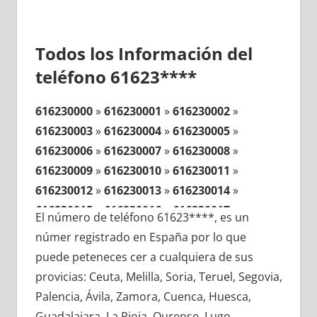
Todos los Información del
teléfono 61623****
616230000
»
616230001
»
616230002
»
616230003
»
616230004
»
616230005
»
616230006
»
616230007
»
616230008
»
616230009
»
616230010
»
616230011
»
616230012
»
616230013
»
616230014
»
616230015
»
616230016
»
616230017
»
El número de teléfono 61623****, es un
616230018
»
616230019
»
616230020
»
númer registrado en España por lo que
616230021
»
616230022
»
616230023
»
puede peteneces cer a cualquiera de sus
616230024
»
616230025
»
616230026
»
provicias: Ceuta, Melilla, Soria, Teruel, Segovia,
616230027
»
616230028
»
616230029
»
Palencia, Ávila, Zamora, Cuenca, Huesca,
616230030
»
616230031
»
616230032
»
Guadalajara, La Rioja, Ourense, Lugo,