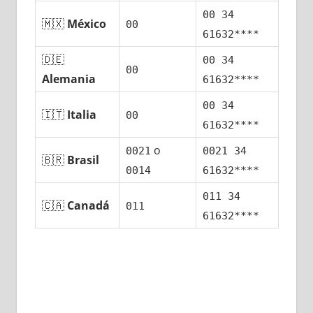
00 34
🇲🇽
México
00
61632****
🇩🇪
00 34
00
Alemania
61632****
00 34
🇮🇹
Italia
00
61632****
ο
0021
0021 34
🇧🇷
Brasil
0014
61632****
011 34
🇨🇦
Canadá
011
61632****