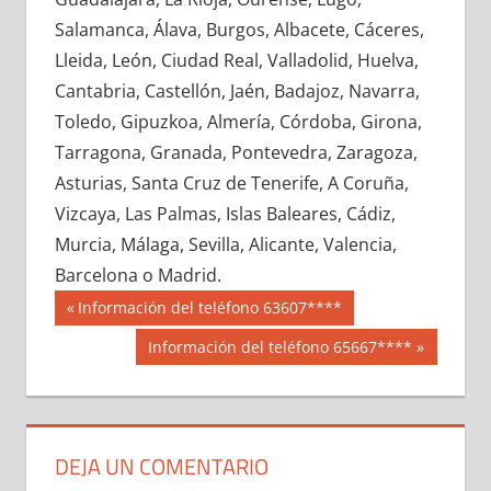
616320033
»
616320034
»
616320035
»
Salamanca, Álava, Burgos, Albacete, Cáceres,
616320036
»
616320037
»
616320038
»
Lleida, León, Ciudad Real, Valladolid, Huelva,
616320039
»
616320040
»
616320041
»
Cantabria, Castellón, Jaén, Badajoz, Navarra,
616320042
»
616320043
»
616320044
»
Toledo, Gipuzkoa, Almería, Córdoba, Girona,
616320045
»
616320046
»
616320047
»
Tarragona, Granada, Pontevedra, Zaragoza,
616320048
»
616320049
»
616320050
»
Asturias, Santa Cruz de Tenerife, A Coruña,
616320051
»
616320052
»
616320053
»
Vizcaya, Las Palmas, Islas Baleares, Cádiz,
616320054
»
616320055
»
616320056
»
Murcia, Málaga, Sevilla, Alicante, Valencia,
616320057
»
616320058
»
616320059
»
Barcelona o Madrid.
616320060
»
616320061
»
616320062
»
Navegación
61632
Entrada
Información del teléfono 63607****
616320063
»
616320064
»
616320065
»
anterior:
de
Siguiente
Información del teléfono 65667****
616320066
»
616320067
»
616320068
»
entrada:
entradas
616320069
»
616320070
»
616320071
»
616320072
»
616320073
»
616320074
»
616320075
»
616320076
»
616320077
»
DEJA UN COMENTARIO
616320078
»
616320079
»
616320080
»