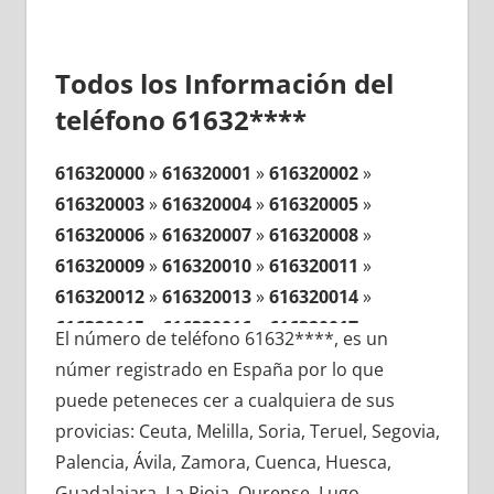
Todos los Información del
teléfono 61632****
616320000
»
616320001
»
616320002
»
616320003
»
616320004
»
616320005
»
616320006
»
616320007
»
616320008
»
616320009
»
616320010
»
616320011
»
616320012
»
616320013
»
616320014
»
616320015
»
616320016
»
616320017
»
El número de teléfono 61632****, es un
616320018
»
616320019
»
616320020
»
númer registrado en España por lo que
616320021
»
616320022
»
616320023
»
puede peteneces cer a cualquiera de sus
616320024
»
616320025
»
616320026
»
provicias: Ceuta, Melilla, Soria, Teruel, Segovia,
616320027
»
616320028
»
616320029
»
Palencia, Ávila, Zamora, Cuenca, Huesca,
616320030
»
616320031
»
616320032
»
Guadalajara, La Rioja, Ourense, Lugo,