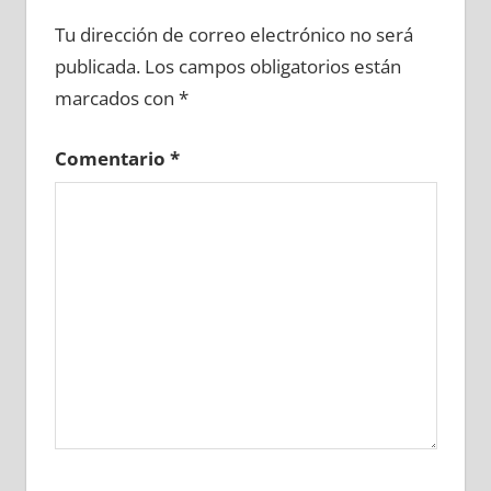
616320081
»
616320082
»
616320083
»
Tu dirección de correo electrónico no será
616320084
»
616320085
»
616320086
»
publicada.
Los campos obligatorios están
616320087
»
616320088
»
616320089
»
marcados con
*
616320090
»
616320091
»
616320092
»
616320093
»
616320094
»
616320095
»
Comentario
*
616320096
»
616320097
»
616320098
»
616320099
»
616320100
»
616320101
»
616320102
»
616320103
»
616320104
»
616320105
»
616320106
»
616320107
»
616320108
»
616320109
»
616320110
»
616320111
»
616320112
»
616320113
»
616320114
»
616320115
»
616320116
»
616320117
»
616320118
»
616320119
»
616320120
»
616320121
»
616320122
»
616320123
»
616320124
»
616320125
»
616320126
»
616320127
»
616320128
»