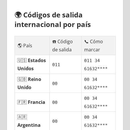
🌍
Códigos dе salida
internacional pοr país
☎️ Código
📞 Cómo
🌎 País
dе salida
marcar
🇺🇸
Estados
011 34
011
Unidos
61632****
🇬🇧
Reino
00 34
00
Unido
61632****
00 34
🇫🇷
Francia
00
61632****
🇦🇷
00 34
00
Argentina
61632****