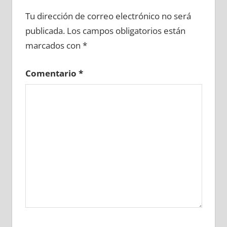
616450081
»
616450082
»
616450083
»
Tu dirección de correo electrónico no será
616450084
»
616450085
»
616450086
»
publicada.
Los campos obligatorios están
616450087
»
616450088
»
616450089
»
marcados con
*
616450090
»
616450091
»
616450092
»
616450093
»
616450094
»
616450095
»
Comentario
*
616450096
»
616450097
»
616450098
»
616450099
»
616450100
»
616450101
»
616450102
»
616450103
»
616450104
»
616450105
»
616450106
»
616450107
»
616450108
»
616450109
»
616450110
»
616450111
»
616450112
»
616450113
»
616450114
»
616450115
»
616450116
»
616450117
»
616450118
»
616450119
»
616450120
»
616450121
»
616450122
»
616450123
»
616450124
»
616450125
»
616450126
»
616450127
»
616450128
»