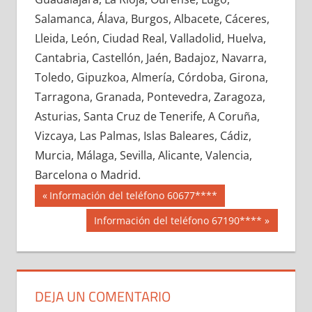
616450033
»
616450034
»
616450035
»
Salamanca, Álava, Burgos, Albacete, Cáceres,
616450036
»
616450037
»
616450038
»
Lleida, León, Ciudad Real, Valladolid, Huelva,
616450039
»
616450040
»
616450041
»
Cantabria, Castellón, Jaén, Badajoz, Navarra,
616450042
»
616450043
»
616450044
»
Toledo, Gipuzkoa, Almería, Córdoba, Girona,
616450045
»
616450046
»
616450047
»
Tarragona, Granada, Pontevedra, Zaragoza,
616450048
»
616450049
»
616450050
»
Asturias, Santa Cruz de Tenerife, A Coruña,
616450051
»
616450052
»
616450053
»
Vizcaya, Las Palmas, Islas Baleares, Cádiz,
616450054
»
616450055
»
616450056
»
Murcia, Málaga, Sevilla, Alicante, Valencia,
616450057
»
616450058
»
616450059
»
Barcelona o Madrid.
616450060
»
616450061
»
616450062
»
Navegación
61645
Entrada
Información del teléfono 60677****
616450063
»
616450064
»
616450065
»
anterior:
de
Siguiente
Información del teléfono 67190****
616450066
»
616450067
»
616450068
»
entrada:
entradas
616450069
»
616450070
»
616450071
»
616450072
»
616450073
»
616450074
»
616450075
»
616450076
»
616450077
»
DEJA UN COMENTARIO
616450078
»
616450079
»
616450080
»