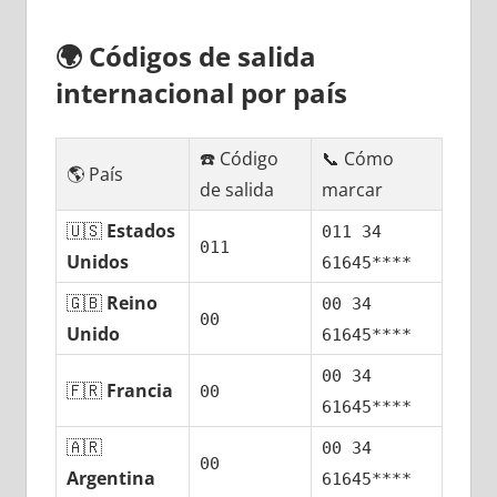
🌍
Códigos dе salida
internacional pοr país
☎️ Código
📞 Cómo
🌎 País
dе salida
marcar
🇺🇸
Estados
011 34
011
Unidos
61645****
🇬🇧
Reino
00 34
00
Unido
61645****
00 34
🇫🇷
Francia
00
61645****
🇦🇷
00 34
00
Argentina
61645****