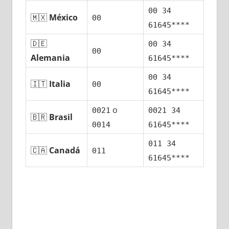
00 34
🇲🇽
México
00
61645****
🇩🇪
00 34
00
Alemania
61645****
00 34
🇮🇹
Italia
00
61645****
ο
0021
0021 34
🇧🇷
Brasil
0014
61645****
011 34
🇨🇦
Canadá
011
61645****