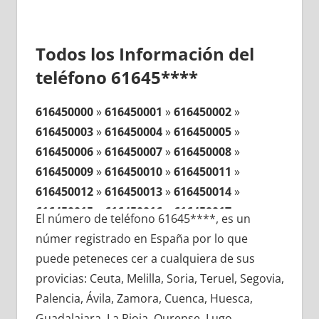
Todos los Información del
teléfono 61645****
616450000
»
616450001
»
616450002
»
616450003
»
616450004
»
616450005
»
616450006
»
616450007
»
616450008
»
616450009
»
616450010
»
616450011
»
616450012
»
616450013
»
616450014
»
616450015
»
616450016
»
616450017
»
El número de teléfono 61645****, es un
616450018
»
616450019
»
616450020
»
númer registrado en España por lo que
616450021
»
616450022
»
616450023
»
puede peteneces cer a cualquiera de sus
616450024
»
616450025
»
616450026
»
provicias: Ceuta, Melilla, Soria, Teruel, Segovia,
616450027
»
616450028
»
616450029
»
Palencia, Ávila, Zamora, Cuenca, Huesca,
616450030
»
616450031
»
616450032
»
Guadalajara, La Rioja, Ourense, Lugo,