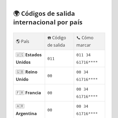
🌍
Códigos dе salida
internacional pοr país
☎️ Código
📞 Cómo
🌎 País
dе salida
marcar
🇺🇸
Estados
011 34
011
Unidos
61716****
🇬🇧
Reino
00 34
00
Unido
61716****
00 34
🇫🇷
Francia
00
61716****
🇦🇷
00 34
00
Argentina
61716****