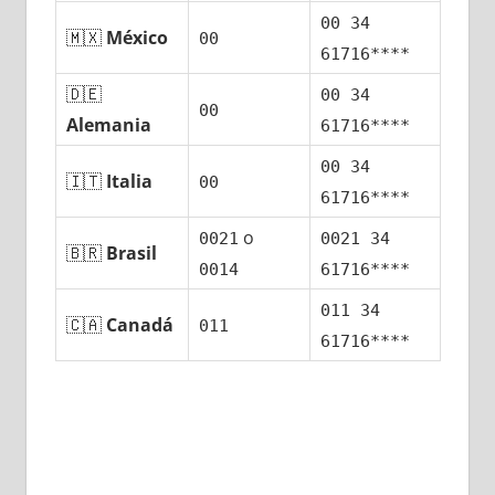
00 34
🇲🇽
México
00
61716****
🇩🇪
00 34
00
Alemania
61716****
00 34
🇮🇹
Italia
00
61716****
ο
0021
0021 34
🇧🇷
Brasil
0014
61716****
011 34
🇨🇦
Canadá
011
61716****