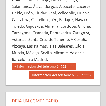
617160033
»
617160034
»
617160035
»
Salamanca, Álava, Burgos, Albacete, Cáceres,
617160036
»
617160037
»
617160038
»
Lleida, León, Ciudad Real, Valladolid, Huelva,
617160039
»
617160040
»
617160041
»
Cantabria, Castellón, Jaén, Badajoz, Navarra,
617160042
»
617160043
»
617160044
»
Toledo, Gipuzkoa, Almería, Córdoba, Girona,
617160045
»
617160046
»
617160047
»
Tarragona, Granada, Pontevedra, Zaragoza,
617160048
»
617160049
»
617160050
»
Asturias, Santa Cruz de Tenerife, A Coruña,
617160051
»
617160052
»
617160053
»
Vizcaya, Las Palmas, Islas Baleares, Cádiz,
617160054
»
617160055
»
617160056
»
Murcia, Málaga, Sevilla, Alicante, Valencia,
617160057
»
617160058
»
617160059
»
Barcelona o Madrid.
617160060
»
617160061
»
617160062
»
Navegación
61716
Entrada
Información del teléfono 64752****
617160063
»
617160064
»
617160065
»
anterior:
de
Siguiente
Información del teléfono 69866****
617160066
»
617160067
»
617160068
»
entrada:
entradas
617160069
»
617160070
»
617160071
»
617160072
»
617160073
»
617160074
»
617160075
»
617160076
»
617160077
»
DEJA UN COMENTARIO
617160078
»
617160079
»
617160080
»