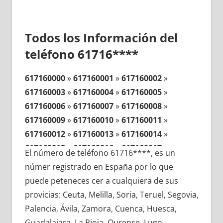
Todos los Información del
teléfono 61716****
617160000
»
617160001
»
617160002
»
617160003
»
617160004
»
617160005
»
617160006
»
617160007
»
617160008
»
617160009
»
617160010
»
617160011
»
617160012
»
617160013
»
617160014
»
617160015
»
617160016
»
617160017
»
El número de teléfono 61716****, es un
617160018
»
617160019
»
617160020
»
númer registrado en España por lo que
617160021
»
617160022
»
617160023
»
puede peteneces cer a cualquiera de sus
617160024
»
617160025
»
617160026
»
provicias: Ceuta, Melilla, Soria, Teruel, Segovia,
617160027
»
617160028
»
617160029
»
Palencia, Ávila, Zamora, Cuenca, Huesca,
617160030
»
617160031
»
617160032
»
Guadalajara, La Rioja, Ourense, Lugo,