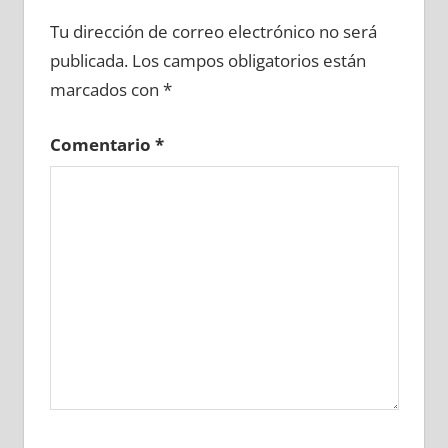
617160081
»
617160082
»
617160083
»
Tu dirección de correo electrónico no será
617160084
»
617160085
»
617160086
»
publicada.
Los campos obligatorios están
617160087
»
617160088
»
617160089
»
marcados con
*
617160090
»
617160091
»
617160092
»
617160093
»
617160094
»
617160095
»
Comentario
*
617160096
»
617160097
»
617160098
»
617160099
»
617160100
»
617160101
»
617160102
»
617160103
»
617160104
»
617160105
»
617160106
»
617160107
»
617160108
»
617160109
»
617160110
»
617160111
»
617160112
»
617160113
»
617160114
»
617160115
»
617160116
»
617160117
»
617160118
»
617160119
»
617160120
»
617160121
»
617160122
»
617160123
»
617160124
»
617160125
»
617160126
»
617160127
»
617160128
»