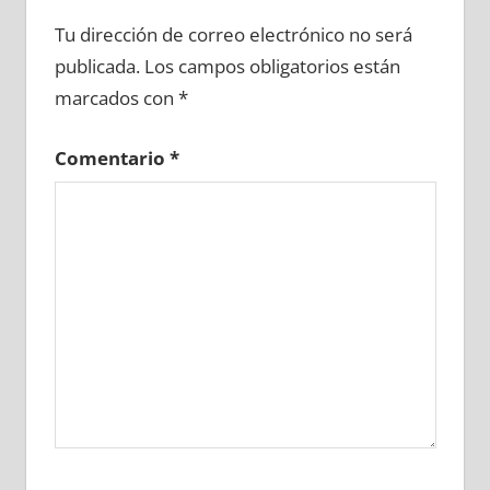
617310081
»
617310082
»
617310083
»
Tu dirección de correo electrónico no será
617310084
»
617310085
»
617310086
»
publicada.
Los campos obligatorios están
617310087
»
617310088
»
617310089
»
marcados con
*
617310090
»
617310091
»
617310092
»
617310093
»
617310094
»
617310095
»
Comentario
*
617310096
»
617310097
»
617310098
»
617310099
»
617310100
»
617310101
»
617310102
»
617310103
»
617310104
»
617310105
»
617310106
»
617310107
»
617310108
»
617310109
»
617310110
»
617310111
»
617310112
»
617310113
»
617310114
»
617310115
»
617310116
»
617310117
»
617310118
»
617310119
»
617310120
»
617310121
»
617310122
»
617310123
»
617310124
»
617310125
»
617310126
»
617310127
»
617310128
»