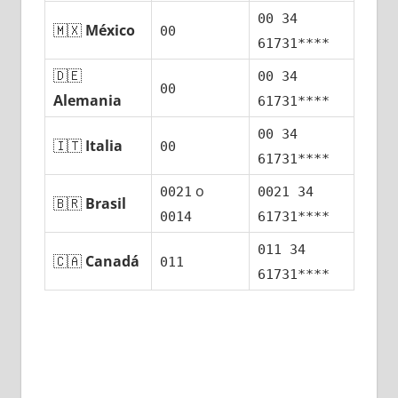
00 34
🇲🇽
México
00
61731****
🇩🇪
00 34
00
Alemania
61731****
00 34
🇮🇹
Italia
00
61731****
ο
0021
0021 34
🇧🇷
Brasil
0014
61731****
011 34
🇨🇦
Canadá
011
61731****