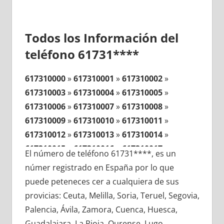
Todos los Información del
teléfono 61731****
617310000
»
617310001
»
617310002
»
617310003
»
617310004
»
617310005
»
617310006
»
617310007
»
617310008
»
617310009
»
617310010
»
617310011
»
617310012
»
617310013
»
617310014
»
617310015
»
617310016
»
617310017
»
El número de teléfono 61731****, es un
617310018
»
617310019
»
617310020
»
númer registrado en España por lo que
617310021
»
617310022
»
617310023
»
puede peteneces cer a cualquiera de sus
617310024
»
617310025
»
617310026
»
provicias: Ceuta, Melilla, Soria, Teruel, Segovia,
617310027
»
617310028
»
617310029
»
Palencia, Ávila, Zamora, Cuenca, Huesca,
617310030
»
617310031
»
617310032
»
Guadalajara, La Rioja, Ourense, Lugo,