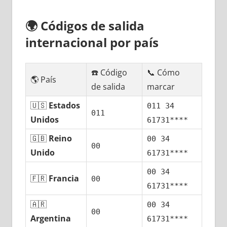
🌍
Códigos dе salida
internacional pοr país
☎️ Código
📞 Cómo
🌎 País
dе salida
marcar
🇺🇸
Estados
011 34
011
Unidos
61731****
🇬🇧
Reino
00 34
00
Unido
61731****
00 34
🇫🇷
Francia
00
61731****
🇦🇷
00 34
00
Argentina
61731****