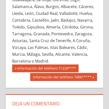
617310033
»
617310034
»
617310035
»
Salamanca, Álava, Burgos, Albacete, Cáceres,
617310036
»
617310037
»
617310038
»
Lleida, León, Ciudad Real, Valladolid, Huelva,
617310039
»
617310040
»
617310041
»
Cantabria, Castellón, Jaén, Badajoz, Navarra,
617310042
»
617310043
»
617310044
»
Toledo, Gipuzkoa, Almería, Córdoba, Girona,
617310045
»
617310046
»
617310047
»
Tarragona, Granada, Pontevedra, Zaragoza,
617310048
»
617310049
»
617310050
»
Asturias, Santa Cruz de Tenerife, A Coruña,
617310051
»
617310052
»
617310053
»
Vizcaya, Las Palmas, Islas Baleares, Cádiz,
617310054
»
617310055
»
617310056
»
Murcia, Málaga, Sevilla, Alicante, Valencia,
617310057
»
617310058
»
617310059
»
Barcelona o Madrid.
617310060
»
617310061
»
617310062
»
Navegación
61731
Entrada
Información del teléfono 71239****
617310063
»
617310064
»
617310065
»
anterior:
de
Siguiente
Información del teléfono 74887****
617310066
»
617310067
»
617310068
»
entrada:
entradas
617310069
»
617310070
»
617310071
»
617310072
»
617310073
»
617310074
»
617310075
»
617310076
»
617310077
»
DEJA UN COMENTARIO
617310078
»
617310079
»
617310080
»