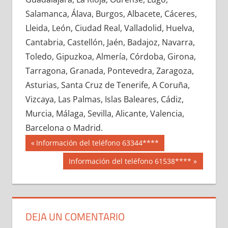
617410033
»
617410034
»
617410035
»
Salamanca, Álava, Burgos, Albacete, Cáceres,
617410036
»
617410037
»
617410038
»
Lleida, León, Ciudad Real, Valladolid, Huelva,
617410039
»
617410040
»
617410041
»
Cantabria, Castellón, Jaén, Badajoz, Navarra,
617410042
»
617410043
»
617410044
»
Toledo, Gipuzkoa, Almería, Córdoba, Girona,
617410045
»
617410046
»
617410047
»
Tarragona, Granada, Pontevedra, Zaragoza,
617410048
»
617410049
»
617410050
»
Asturias, Santa Cruz de Tenerife, A Coruña,
617410051
»
617410052
»
617410053
»
Vizcaya, Las Palmas, Islas Baleares, Cádiz,
617410054
»
617410055
»
617410056
»
Murcia, Málaga, Sevilla, Alicante, Valencia,
617410057
»
617410058
»
617410059
»
Barcelona o Madrid.
617410060
»
617410061
»
617410062
»
Navegación
61741
Entrada
Información del teléfono 63344****
617410063
»
617410064
»
617410065
»
anterior:
de
Siguiente
Información del teléfono 61538****
617410066
»
617410067
»
617410068
»
entrada:
entradas
617410069
»
617410070
»
617410071
»
617410072
»
617410073
»
617410074
»
617410075
»
617410076
»
617410077
»
DEJA UN COMENTARIO
617410078
»
617410079
»
617410080
»