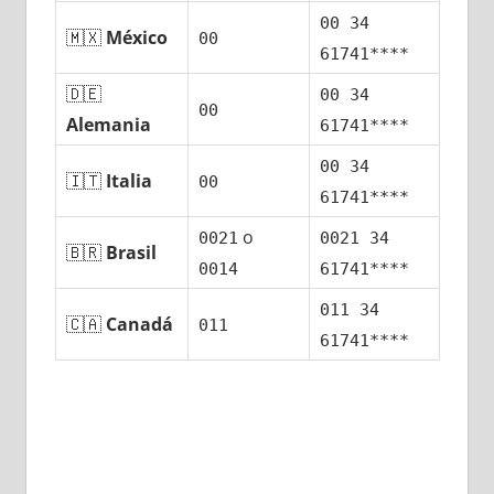
00 34
🇲🇽
México
00
61741****
🇩🇪
00 34
00
Alemania
61741****
00 34
🇮🇹
Italia
00
61741****
ο
0021
0021 34
🇧🇷
Brasil
0014
61741****
011 34
🇨🇦
Canadá
011
61741****