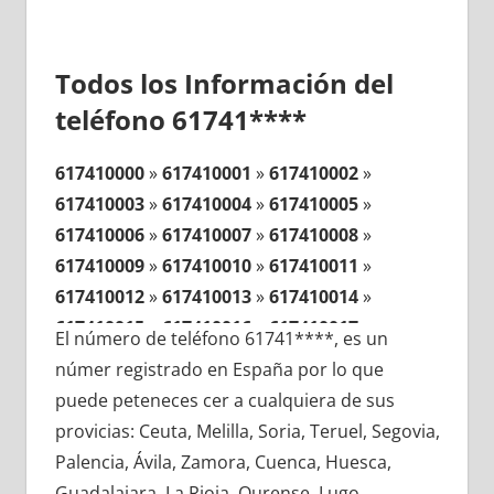
Todos los Información del
teléfono 61741****
617410000
»
617410001
»
617410002
»
617410003
»
617410004
»
617410005
»
617410006
»
617410007
»
617410008
»
617410009
»
617410010
»
617410011
»
617410012
»
617410013
»
617410014
»
617410015
»
617410016
»
617410017
»
El número de teléfono 61741****, es un
617410018
»
617410019
»
617410020
»
númer registrado en España por lo que
617410021
»
617410022
»
617410023
»
puede peteneces cer a cualquiera de sus
617410024
»
617410025
»
617410026
»
provicias: Ceuta, Melilla, Soria, Teruel, Segovia,
617410027
»
617410028
»
617410029
»
Palencia, Ávila, Zamora, Cuenca, Huesca,
617410030
»
617410031
»
617410032
»
Guadalajara, La Rioja, Ourense, Lugo,