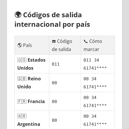
🌍
Códigos dе salida
internacional pοr país
☎️ Código
📞 Cómo
🌎 País
dе salida
marcar
🇺🇸
Estados
011 34
011
Unidos
61741****
🇬🇧
Reino
00 34
00
Unido
61741****
00 34
🇫🇷
Francia
00
61741****
🇦🇷
00 34
00
Argentina
61741****