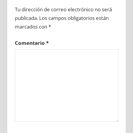
617410081
»
617410082
»
617410083
»
Tu dirección de correo electrónico no será
617410084
»
617410085
»
617410086
»
publicada.
Los campos obligatorios están
617410087
»
617410088
»
617410089
»
marcados con
*
617410090
»
617410091
»
617410092
»
617410093
»
617410094
»
617410095
»
Comentario
*
617410096
»
617410097
»
617410098
»
617410099
»
617410100
»
617410101
»
617410102
»
617410103
»
617410104
»
617410105
»
617410106
»
617410107
»
617410108
»
617410109
»
617410110
»
617410111
»
617410112
»
617410113
»
617410114
»
617410115
»
617410116
»
617410117
»
617410118
»
617410119
»
617410120
»
617410121
»
617410122
»
617410123
»
617410124
»
617410125
»
617410126
»
617410127
»
617410128
»