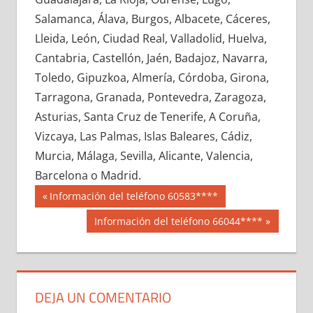
617420033
»
617420034
»
617420035
»
Salamanca, Álava, Burgos, Albacete, Cáceres,
617420036
»
617420037
»
617420038
»
Lleida, León, Ciudad Real, Valladolid, Huelva,
617420039
»
617420040
»
617420041
»
Cantabria, Castellón, Jaén, Badajoz, Navarra,
617420042
»
617420043
»
617420044
»
Toledo, Gipuzkoa, Almería, Córdoba, Girona,
617420045
»
617420046
»
617420047
»
Tarragona, Granada, Pontevedra, Zaragoza,
617420048
»
617420049
»
617420050
»
Asturias, Santa Cruz de Tenerife, A Coruña,
617420051
»
617420052
»
617420053
»
Vizcaya, Las Palmas, Islas Baleares, Cádiz,
617420054
»
617420055
»
617420056
»
Murcia, Málaga, Sevilla, Alicante, Valencia,
617420057
»
617420058
»
617420059
»
Barcelona o Madrid.
617420060
»
617420061
»
617420062
»
Navegación
61742
Entrada
Información del teléfono 60583****
617420063
»
617420064
»
617420065
»
anterior:
de
Siguiente
Información del teléfono 66044****
617420066
»
617420067
»
617420068
»
entrada:
entradas
617420069
»
617420070
»
617420071
»
617420072
»
617420073
»
617420074
»
617420075
»
617420076
»
617420077
»
DEJA UN COMENTARIO
617420078
»
617420079
»
617420080
»