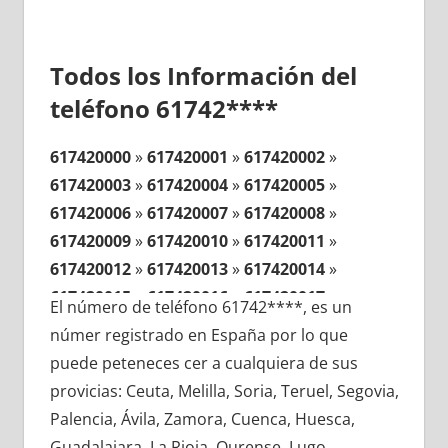
Todos los Información del
teléfono 61742****
617420000
»
617420001
»
617420002
»
617420003
»
617420004
»
617420005
»
617420006
»
617420007
»
617420008
»
617420009
»
617420010
»
617420011
»
617420012
»
617420013
»
617420014
»
617420015
»
617420016
»
617420017
»
El número de teléfono 61742****, es un
617420018
»
617420019
»
617420020
»
númer registrado en España por lo que
617420021
»
617420022
»
617420023
»
puede peteneces cer a cualquiera de sus
617420024
»
617420025
»
617420026
»
provicias: Ceuta, Melilla, Soria, Teruel, Segovia,
617420027
»
617420028
»
617420029
»
Palencia, Ávila, Zamora, Cuenca, Huesca,
617420030
»
617420031
»
617420032
»
Guadalajara, La Rioja, Ourense, Lugo,