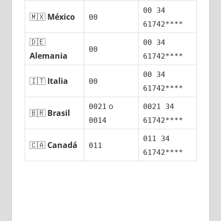
00 34
🇲🇽
México
00
61742****
🇩🇪
00 34
00
Alemania
61742****
00 34
🇮🇹
Italia
00
61742****
ο
0021
0021 34
🇧🇷
Brasil
0014
61742****
011 34
🇨🇦
Canadá
011
61742****