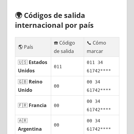
🌍
Códigos dе salida
internacional pοr país
☎️ Código
📞 Cómo
🌎 País
dе salida
marcar
🇺🇸
Estados
011 34
011
Unidos
61742****
🇬🇧
Reino
00 34
00
Unido
61742****
00 34
🇫🇷
Francia
00
61742****
🇦🇷
00 34
00
Argentina
61742****