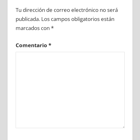
617420081
»
617420082
»
617420083
»
Tu dirección de correo electrónico no será
617420084
»
617420085
»
617420086
»
publicada.
Los campos obligatorios están
617420087
»
617420088
»
617420089
»
marcados con
*
617420090
»
617420091
»
617420092
»
617420093
»
617420094
»
617420095
»
Comentario
*
617420096
»
617420097
»
617420098
»
617420099
»
617420100
»
617420101
»
617420102
»
617420103
»
617420104
»
617420105
»
617420106
»
617420107
»
617420108
»
617420109
»
617420110
»
617420111
»
617420112
»
617420113
»
617420114
»
617420115
»
617420116
»
617420117
»
617420118
»
617420119
»
617420120
»
617420121
»
617420122
»
617420123
»
617420124
»
617420125
»
617420126
»
617420127
»
617420128
»