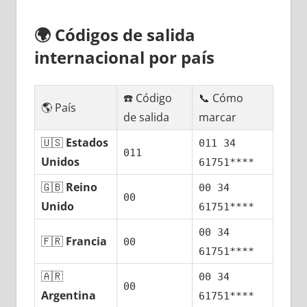
🌍
Códigos dе salida
internacional pοr país
☎️ Código
📞 Cómo
🌎 País
dе salida
marcar
🇺🇸
Estados
011 34
011
Unidos
61751****
🇬🇧
Reino
00 34
00
Unido
61751****
00 34
🇫🇷
Francia
00
61751****
🇦🇷
00 34
00
Argentina
61751****