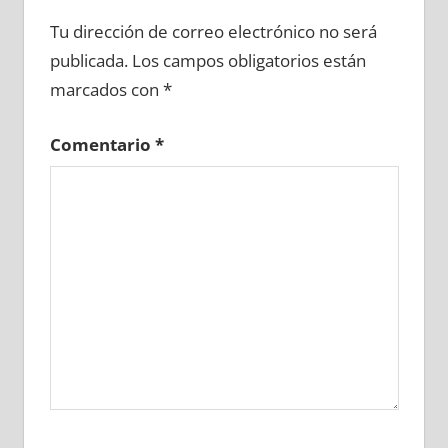
617510081
»
617510082
»
617510083
»
Tu dirección de correo electrónico no será
617510084
»
617510085
»
617510086
»
publicada.
Los campos obligatorios están
617510087
»
617510088
»
617510089
»
marcados con
*
617510090
»
617510091
»
617510092
»
617510093
»
617510094
»
617510095
»
Comentario
*
617510096
»
617510097
»
617510098
»
617510099
»
617510100
»
617510101
»
617510102
»
617510103
»
617510104
»
617510105
»
617510106
»
617510107
»
617510108
»
617510109
»
617510110
»
617510111
»
617510112
»
617510113
»
617510114
»
617510115
»
617510116
»
617510117
»
617510118
»
617510119
»
617510120
»
617510121
»
617510122
»
617510123
»
617510124
»
617510125
»
617510126
»
617510127
»
617510128
»