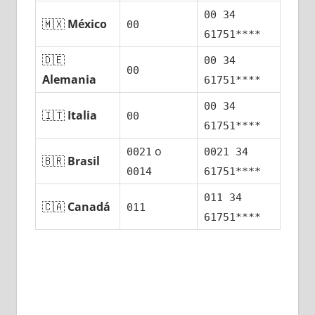
00 34
🇲🇽
México
00
61751****
🇩🇪
00 34
00
Alemania
61751****
00 34
🇮🇹
Italia
00
61751****
ο
0021
0021 34
🇧🇷
Brasil
0014
61751****
011 34
🇨🇦
Canadá
011
61751****