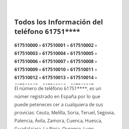
Todos los Información del
teléfono 61751****
617510000
»
617510001
»
617510002
»
617510003
»
617510004
»
617510005
»
617510006
»
617510007
»
617510008
»
617510009
»
617510010
»
617510011
»
617510012
»
617510013
»
617510014
»
617510015
»
617510016
»
617510017
»
El número de teléfono 61751****, es un
617510018
»
617510019
»
617510020
»
númer registrado en España por lo que
617510021
»
617510022
»
617510023
»
puede peteneces cer a cualquiera de sus
617510024
»
617510025
»
617510026
»
provicias: Ceuta, Melilla, Soria, Teruel, Segovia,
617510027
»
617510028
»
617510029
»
Palencia, Ávila, Zamora, Cuenca, Huesca,
617510030
»
617510031
»
617510032
»
Guadalajara, La Rioja, Ourense, Lugo,