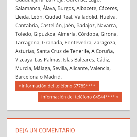
617510033
»
617510034
»
617510035
»
Salamanca, Álava, Burgos, Albacete, Cáceres,
617510036
»
617510037
»
617510038
»
Lleida, León, Ciudad Real, Valladolid, Huelva,
617510039
»
617510040
»
617510041
»
Cantabria, Castellón, Jaén, Badajoz, Navarra,
617510042
»
617510043
»
617510044
»
Toledo, Gipuzkoa, Almería, Córdoba, Girona,
617510045
»
617510046
»
617510047
»
Tarragona, Granada, Pontevedra, Zaragoza,
617510048
»
617510049
»
617510050
»
Asturias, Santa Cruz de Tenerife, A Coruña,
617510051
»
617510052
»
617510053
»
Vizcaya, Las Palmas, Islas Baleares, Cádiz,
617510054
»
617510055
»
617510056
»
Murcia, Málaga, Sevilla, Alicante, Valencia,
617510057
»
617510058
»
617510059
»
Barcelona o Madrid.
617510060
»
617510061
»
617510062
»
Navegación
61751
Entrada
Información del teléfono 67785****
617510063
»
617510064
»
617510065
»
anterior:
de
Siguiente
Información del teléfono 64544****
617510066
»
617510067
»
617510068
»
entrada:
entradas
617510069
»
617510070
»
617510071
»
617510072
»
617510073
»
617510074
»
617510075
»
617510076
»
617510077
»
DEJA UN COMENTARIO
617510078
»
617510079
»
617510080
»