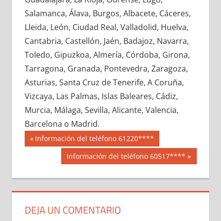
617520033
»
617520034
»
617520035
»
Salamanca, Álava, Burgos, Albacete, Cáceres,
617520036
»
617520037
»
617520038
»
Lleida, León, Ciudad Real, Valladolid, Huelva,
617520039
»
617520040
»
617520041
»
Cantabria, Castellón, Jaén, Badajoz, Navarra,
617520042
»
617520043
»
617520044
»
Toledo, Gipuzkoa, Almería, Córdoba, Girona,
617520045
»
617520046
»
617520047
»
Tarragona, Granada, Pontevedra, Zaragoza,
617520048
»
617520049
»
617520050
»
Asturias, Santa Cruz de Tenerife, A Coruña,
617520051
»
617520052
»
617520053
»
Vizcaya, Las Palmas, Islas Baleares, Cádiz,
617520054
»
617520055
»
617520056
»
Murcia, Málaga, Sevilla, Alicante, Valencia,
617520057
»
617520058
»
617520059
»
Barcelona o Madrid.
617520060
»
617520061
»
617520062
»
Navegación
61752
Entrada
Información del teléfono 61220****
617520063
»
617520064
»
617520065
»
anterior:
de
Siguiente
Información del teléfono 60517****
617520066
»
617520067
»
617520068
»
entrada:
entradas
617520069
»
617520070
»
617520071
»
617520072
»
617520073
»
617520074
»
617520075
»
617520076
»
617520077
»
DEJA UN COMENTARIO
617520078
»
617520079
»
617520080
»