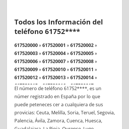
Todos los Información del
teléfono 61752****
617520000
»
617520001
»
617520002
»
617520003
»
617520004
»
617520005
»
617520006
»
617520007
»
617520008
»
617520009
»
617520010
»
617520011
»
617520012
»
617520013
»
617520014
»
617520015
»
617520016
»
617520017
»
El número de teléfono 61752****, es un
617520018
»
617520019
»
617520020
»
númer registrado en España por lo que
617520021
»
617520022
»
617520023
»
puede peteneces cer a cualquiera de sus
617520024
»
617520025
»
617520026
»
provicias: Ceuta, Melilla, Soria, Teruel, Segovia,
617520027
»
617520028
»
617520029
»
Palencia, Ávila, Zamora, Cuenca, Huesca,
617520030
»
617520031
»
617520032
»
Guadalajara, La Rioja, Ourense, Lugo,