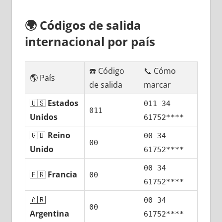
🌍
Códigos dе salida
internacional pοr país
☎️ Código
📞 Cómo
🌎 País
dе salida
marcar
🇺🇸
Estados
011 34
011
Unidos
61752****
🇬🇧
Reino
00 34
00
Unido
61752****
00 34
🇫🇷
Francia
00
61752****
🇦🇷
00 34
00
Argentina
61752****