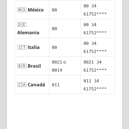
00 34
🇲🇽
México
00
61752****
🇩🇪
00 34
00
Alemania
61752****
00 34
🇮🇹
Italia
00
61752****
ο
0021
0021 34
🇧🇷
Brasil
0014
61752****
011 34
🇨🇦
Canadá
011
61752****