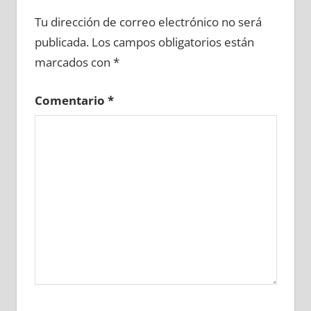
617520081
»
617520082
»
617520083
»
Tu dirección de correo electrónico no será
617520084
»
617520085
»
617520086
»
publicada.
Los campos obligatorios están
617520087
»
617520088
»
617520089
»
marcados con
*
617520090
»
617520091
»
617520092
»
617520093
»
617520094
»
617520095
»
Comentario
*
617520096
»
617520097
»
617520098
»
617520099
»
617520100
»
617520101
»
617520102
»
617520103
»
617520104
»
617520105
»
617520106
»
617520107
»
617520108
»
617520109
»
617520110
»
617520111
»
617520112
»
617520113
»
617520114
»
617520115
»
617520116
»
617520117
»
617520118
»
617520119
»
617520120
»
617520121
»
617520122
»
617520123
»
617520124
»
617520125
»
617520126
»
617520127
»
617520128
»