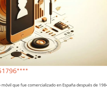
61796****
o móvil quе fue comercializado en España después dе 198