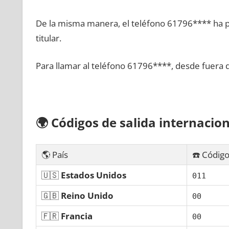
De la misma manera, el teléfono 61796**** ha po
titular.
Para llamar al teléfono 61796****, desde fuera 
🌍
Códigos dе salida internacion
🌎 País
☎️ Código
🇺🇸
Estados Unidos
011
🇬🇧
Reino Unido
00
🇫🇷
Francia
00