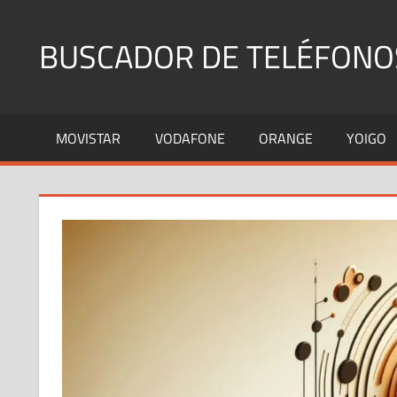
Saltar
al
BUSCADOR DE TELÉFONO
contenido
Identifica
Números
MOVISTAR
VODAFONE
ORANGE
YOIGO
Fijos
y
Móviles