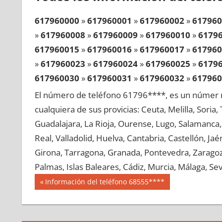
617960000
»
617960001
»
617960002
»
617960
»
617960008
»
617960009
»
617960010
»
6179
617960015
»
617960016
»
617960017
»
617960
»
617960023
»
617960024
»
617960025
»
6179
617960030
»
617960031
»
617960032
»
617960
»
617960038
»
617960039
»
617960040
»
6179
El número de teléfono 61796****, es un númer r
617960045
»
617960046
»
617960047
»
617960
cualquiera de sus provicias: Ceuta, Melilla, Soria
»
617960053
»
617960054
»
617960055
»
6179
Guadalajara, La Rioja, Ourense, Lugo, Salamanca, 
617960060
»
617960061
»
617960062
»
617960
Real, Valladolid, Huelva, Cantabria, Castellón, J
»
617960068
»
617960069
»
617960070
»
6179
Girona, Tarragona, Granada, Pontevedra, Zaragoza
617960075
»
617960076
»
617960077
»
617960
Palmas, Islas Baleares, Cádiz, Murcia, Málaga, Sevi
»
617960083
»
617960084
»
617960085
»
6179
Navegación
61796
Entrada
Información del teléfono 68555****
617960090
»
617960091
»
617960092
»
617960
anterior:
de
»
617960098
»
617960099
»
617960100
»
6179
entradas
617960105
»
617960106
»
617960107
»
617960