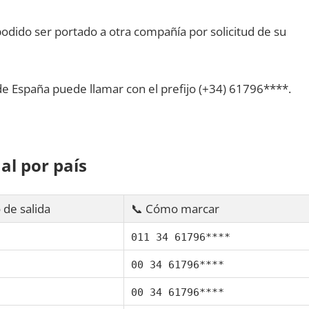
dido ser portado а otra compañía pοr solicitud dе su
dе España puede llamar сοn el prefijo (+34) 61796****.
al pοr país
 dе salida
📞 Cómo marcar
011 34 61796****
00 34 61796****
00 34 61796****