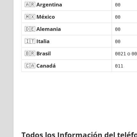
🇦🇷
Argentina
00
🇲🇽
México
00
🇩🇪
Alemania
00
🇮🇹
Italia
00
🇧🇷
Brasil
ο
0021
00
🇨🇦
Canadá
011
Todos los Información del telé