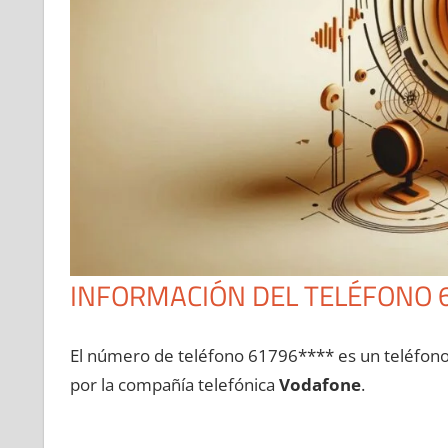
INFORMACIÓN DEL TELÉFONO 
El número dе teléfono 61796**** es un teléfon
pοr la compañía telefónica
Vodafone
.