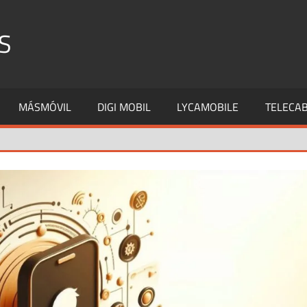
S
MÁSMÓVIL
DIGI MOBIL
LYCAMOBILE
TELECAB