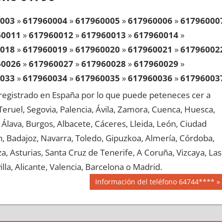
003
»
617960004
»
617960005
»
617960006
»
61796000
60011
»
617960012
»
617960013
»
617960014
»
018
»
617960019
»
617960020
»
617960021
»
61796002
60026
»
617960027
»
617960028
»
617960029
»
033
»
617960034
»
617960035
»
617960036
»
61796003
60041
»
617960042
»
617960043
»
617960044
»
egistrado en España por lo que puede peteneces cer a
048
»
617960049
»
617960050
»
617960051
»
61796005
, Teruel, Segovia, Palencia, Ávila, Zamora, Cuenca, Huesca,
60056
»
617960057
»
617960058
»
617960059
»
Álava, Burgos, Albacete, Cáceres, Lleida, León, Ciudad
063
»
617960064
»
617960065
»
617960066
»
61796006
aén, Badajoz, Navarra, Toledo, Gipuzkoa, Almería, Córdoba,
60071
»
617960072
»
617960073
»
617960074
»
, Asturias, Santa Cruz de Tenerife, A Coruña, Vizcaya, Las
078
»
617960079
»
617960080
»
617960081
»
61796008
lla, Alicante, Valencia, Barcelona o Madrid.
60086
»
617960087
»
617960088
»
617960089
»
Siguiente
Información del teléfono 64744****
093
»
617960094
»
617960095
»
617960096
»
61796009
entrada:
60101
»
617960102
»
617960103
»
617960104
»
108
»
617960109
»
617960110
»
617960111
»
61796011