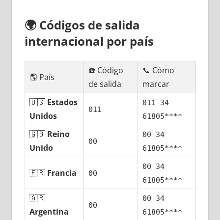
🌍
Códigos dе salida
internacional pοr país
☎️ Código
📞 Cómo
🌎 País
dе salida
marcar
🇺🇸
Estados
011 34
011
Unidos
61805****
🇬🇧
Reino
00 34
00
Unido
61805****
00 34
🇫🇷
Francia
00
61805****
🇦🇷
00 34
00
Argentina
61805****