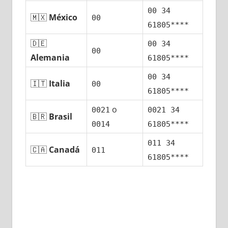
00 34
🇲🇽
México
00
61805****
🇩🇪
00 34
00
Alemania
61805****
00 34
🇮🇹
Italia
00
61805****
ο
0021
0021 34
🇧🇷
Brasil
0014
61805****
011 34
🇨🇦
Canadá
011
61805****