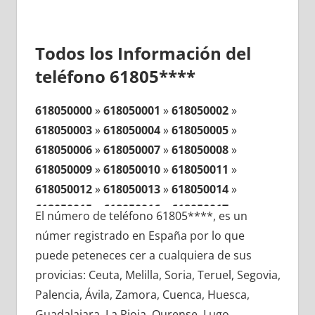
Todos los Información del
teléfono 61805****
618050000
»
618050001
»
618050002
»
618050003
»
618050004
»
618050005
»
618050006
»
618050007
»
618050008
»
618050009
»
618050010
»
618050011
»
618050012
»
618050013
»
618050014
»
618050015
»
618050016
»
618050017
»
El número de teléfono 61805****, es un
618050018
»
618050019
»
618050020
»
númer registrado en España por lo que
618050021
»
618050022
»
618050023
»
puede peteneces cer a cualquiera de sus
618050024
»
618050025
»
618050026
»
provicias: Ceuta, Melilla, Soria, Teruel, Segovia,
618050027
»
618050028
»
618050029
»
Palencia, Ávila, Zamora, Cuenca, Huesca,
618050030
»
618050031
»
618050032
»
Guadalajara, La Rioja, Ourense, Lugo,