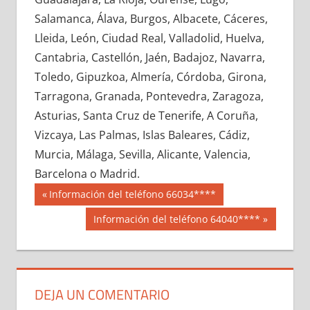
618050033
»
618050034
»
618050035
»
Salamanca, Álava, Burgos, Albacete, Cáceres,
618050036
»
618050037
»
618050038
»
Lleida, León, Ciudad Real, Valladolid, Huelva,
618050039
»
618050040
»
618050041
»
Cantabria, Castellón, Jaén, Badajoz, Navarra,
618050042
»
618050043
»
618050044
»
Toledo, Gipuzkoa, Almería, Córdoba, Girona,
618050045
»
618050046
»
618050047
»
Tarragona, Granada, Pontevedra, Zaragoza,
618050048
»
618050049
»
618050050
»
Asturias, Santa Cruz de Tenerife, A Coruña,
618050051
»
618050052
»
618050053
»
Vizcaya, Las Palmas, Islas Baleares, Cádiz,
618050054
»
618050055
»
618050056
»
Murcia, Málaga, Sevilla, Alicante, Valencia,
618050057
»
618050058
»
618050059
»
Barcelona o Madrid.
618050060
»
618050061
»
618050062
»
Navegación
61805
Entrada
Información del teléfono 66034****
618050063
»
618050064
»
618050065
»
anterior:
de
Siguiente
Información del teléfono 64040****
618050066
»
618050067
»
618050068
»
entrada:
entradas
618050069
»
618050070
»
618050071
»
618050072
»
618050073
»
618050074
»
618050075
»
618050076
»
618050077
»
DEJA UN COMENTARIO
618050078
»
618050079
»
618050080
»