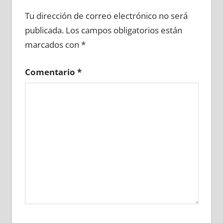
618050081
»
618050082
»
618050083
»
Tu dirección de correo electrónico no será
618050084
»
618050085
»
618050086
»
publicada.
Los campos obligatorios están
618050087
»
618050088
»
618050089
»
marcados con
*
618050090
»
618050091
»
618050092
»
618050093
»
618050094
»
618050095
»
Comentario
*
618050096
»
618050097
»
618050098
»
618050099
»
618050100
»
618050101
»
618050102
»
618050103
»
618050104
»
618050105
»
618050106
»
618050107
»
618050108
»
618050109
»
618050110
»
618050111
»
618050112
»
618050113
»
618050114
»
618050115
»
618050116
»
618050117
»
618050118
»
618050119
»
618050120
»
618050121
»
618050122
»
618050123
»
618050124
»
618050125
»
618050126
»
618050127
»
618050128
»