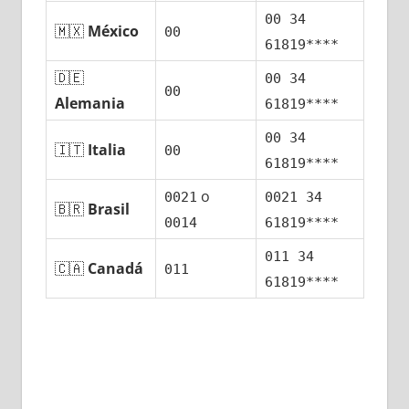
00 34
🇲🇽
México
00
61819****
🇩🇪
00 34
00
Alemania
61819****
00 34
🇮🇹
Italia
00
61819****
ο
0021
0021 34
🇧🇷
Brasil
0014
61819****
011 34
🇨🇦
Canadá
011
61819****