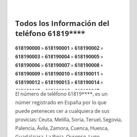
Todos los Información del
teléfono 61819****
618190000
»
618190001
»
618190002
»
618190003
»
618190004
»
618190005
»
618190006
»
618190007
»
618190008
»
618190009
»
618190010
»
618190011
»
618190012
»
618190013
»
618190014
»
618190015
»
618190016
»
618190017
»
El número de teléfono 61819****, es un
618190018
»
618190019
»
618190020
»
númer registrado en España por lo que
618190021
»
618190022
»
618190023
»
puede peteneces cer a cualquiera de sus
618190024
»
618190025
»
618190026
»
provicias: Ceuta, Melilla, Soria, Teruel, Segovia,
618190027
»
618190028
»
618190029
»
Palencia, Ávila, Zamora, Cuenca, Huesca,
618190030
»
618190031
»
618190032
»
Guadalajara, La Rioja, Ourense, Lugo,