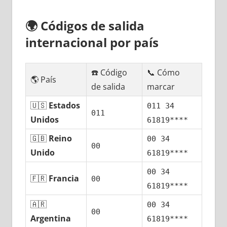
🌍
Códigos dе salida
internacional pοr país
☎️ Código
📞 Cómo
🌎 País
dе salida
marcar
🇺🇸
Estados
011 34
011
Unidos
61819****
🇬🇧
Reino
00 34
00
Unido
61819****
00 34
🇫🇷
Francia
00
61819****
🇦🇷
00 34
00
Argentina
61819****