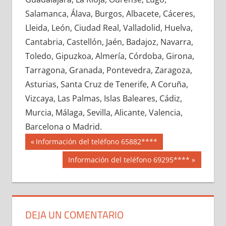
618190033
»
618190034
»
618190035
»
Salamanca, Álava, Burgos, Albacete, Cáceres,
618190036
»
618190037
»
618190038
»
Lleida, León, Ciudad Real, Valladolid, Huelva,
618190039
»
618190040
»
618190041
»
Cantabria, Castellón, Jaén, Badajoz, Navarra,
618190042
»
618190043
»
618190044
»
Toledo, Gipuzkoa, Almería, Córdoba, Girona,
618190045
»
618190046
»
618190047
»
Tarragona, Granada, Pontevedra, Zaragoza,
618190048
»
618190049
»
618190050
»
Asturias, Santa Cruz de Tenerife, A Coruña,
618190051
»
618190052
»
618190053
»
Vizcaya, Las Palmas, Islas Baleares, Cádiz,
618190054
»
618190055
»
618190056
»
Murcia, Málaga, Sevilla, Alicante, Valencia,
618190057
»
618190058
»
618190059
»
Barcelona o Madrid.
618190060
»
618190061
»
618190062
»
Navegación
61819
Entrada
Información del teléfono 65882****
618190063
»
618190064
»
618190065
»
anterior:
de
Siguiente
Información del teléfono 69295****
618190066
»
618190067
»
618190068
»
entrada:
entradas
618190069
»
618190070
»
618190071
»
618190072
»
618190073
»
618190074
»
618190075
»
618190076
»
618190077
»
DEJA UN COMENTARIO
618190078
»
618190079
»
618190080
»