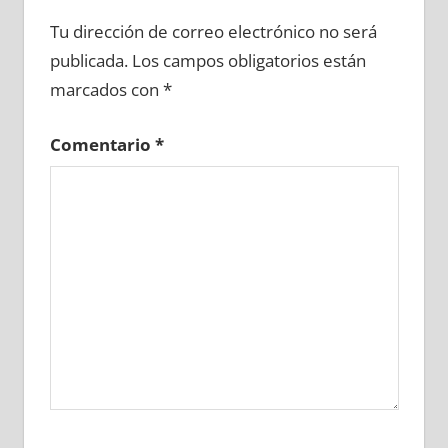
618190081
»
618190082
»
618190083
»
Tu dirección de correo electrónico no será
618190084
»
618190085
»
618190086
»
publicada.
Los campos obligatorios están
618190087
»
618190088
»
618190089
»
marcados con
*
618190090
»
618190091
»
618190092
»
618190093
»
618190094
»
618190095
»
Comentario
*
618190096
»
618190097
»
618190098
»
618190099
»
618190100
»
618190101
»
618190102
»
618190103
»
618190104
»
618190105
»
618190106
»
618190107
»
618190108
»
618190109
»
618190110
»
618190111
»
618190112
»
618190113
»
618190114
»
618190115
»
618190116
»
618190117
»
618190118
»
618190119
»
618190120
»
618190121
»
618190122
»
618190123
»
618190124
»
618190125
»
618190126
»
618190127
»
618190128
»