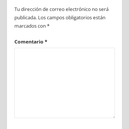
618370081
»
618370082
»
618370083
»
Tu dirección de correo electrónico no será
618370084
»
618370085
»
618370086
»
publicada.
Los campos obligatorios están
618370087
»
618370088
»
618370089
»
marcados con
*
618370090
»
618370091
»
618370092
»
618370093
»
618370094
»
618370095
»
Comentario
*
618370096
»
618370097
»
618370098
»
618370099
»
618370100
»
618370101
»
618370102
»
618370103
»
618370104
»
618370105
»
618370106
»
618370107
»
618370108
»
618370109
»
618370110
»
618370111
»
618370112
»
618370113
»
618370114
»
618370115
»
618370116
»
618370117
»
618370118
»
618370119
»
618370120
»
618370121
»
618370122
»
618370123
»
618370124
»
618370125
»
618370126
»
618370127
»
618370128
»