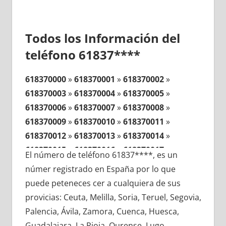
Todos los Información del
teléfono 61837****
618370000
»
618370001
»
618370002
»
618370003
»
618370004
»
618370005
»
618370006
»
618370007
»
618370008
»
618370009
»
618370010
»
618370011
»
618370012
»
618370013
»
618370014
»
618370015
»
618370016
»
618370017
»
El número de teléfono 61837****, es un
618370018
»
618370019
»
618370020
»
númer registrado en España por lo que
618370021
»
618370022
»
618370023
»
puede peteneces cer a cualquiera de sus
618370024
»
618370025
»
618370026
»
provicias: Ceuta, Melilla, Soria, Teruel, Segovia,
618370027
»
618370028
»
618370029
»
Palencia, Ávila, Zamora, Cuenca, Huesca,
618370030
»
618370031
»
618370032
»
Guadalajara, La Rioja, Ourense, Lugo,