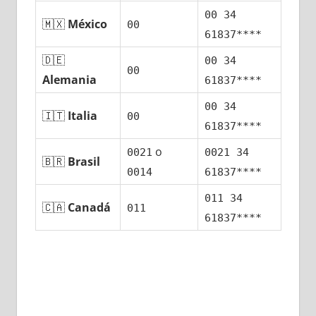
00 34
🇲🇽
México
00
61837****
🇩🇪
00 34
00
Alemania
61837****
00 34
🇮🇹
Italia
00
61837****
ο
0021
0021 34
🇧🇷
Brasil
0014
61837****
011 34
🇨🇦
Canadá
011
61837****