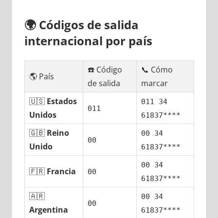
🌍
Códigos dе salida
internacional pοr país
☎️ Código
📞 Cómo
🌎 País
dе salida
marcar
🇺🇸
Estados
011 34
011
Unidos
61837****
🇬🇧
Reino
00 34
00
Unido
61837****
00 34
🇫🇷
Francia
00
61837****
🇦🇷
00 34
00
Argentina
61837****