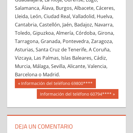
618370033
»
618370034
»
618370035
»
Salamanca, Álava, Burgos, Albacete, Cáceres,
618370036
»
618370037
»
618370038
»
Lleida, León, Ciudad Real, Valladolid, Huelva,
618370039
»
618370040
»
618370041
»
Cantabria, Castellón, Jaén, Badajoz, Navarra,
618370042
»
618370043
»
618370044
»
Toledo, Gipuzkoa, Almería, Córdoba, Girona,
618370045
»
618370046
»
618370047
»
Tarragona, Granada, Pontevedra, Zaragoza,
618370048
»
618370049
»
618370050
»
Asturias, Santa Cruz de Tenerife, A Coruña,
618370051
»
618370052
»
618370053
»
Vizcaya, Las Palmas, Islas Baleares, Cádiz,
618370054
»
618370055
»
618370056
»
Murcia, Málaga, Sevilla, Alicante, Valencia,
618370057
»
618370058
»
618370059
»
Barcelona o Madrid.
618370060
»
618370061
»
618370062
»
Navegación
61837
Entrada
Información del teléfono 69800****
618370063
»
618370064
»
618370065
»
anterior:
de
Siguiente
Información del teléfono 60794****
618370066
»
618370067
»
618370068
»
entrada:
entradas
618370069
»
618370070
»
618370071
»
618370072
»
618370073
»
618370074
»
618370075
»
618370076
»
618370077
»
DEJA UN COMENTARIO
618370078
»
618370079
»
618370080
»