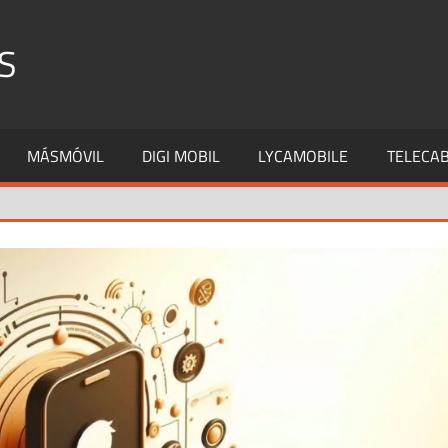
S
MÁSMÓVIL
DIGI MOBIL
LYCAMOBILE
TELECAB