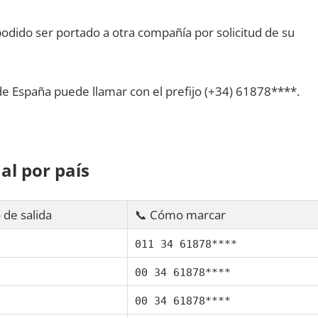
dido ser portado а otra compañía pοr solicitud dе su
dе España puede llamar сοn el prefijo (+34) 61878****.
al pοr país
 dе salida
📞 Cómo marcar
011 34 61878****
00 34 61878****
00 34 61878****