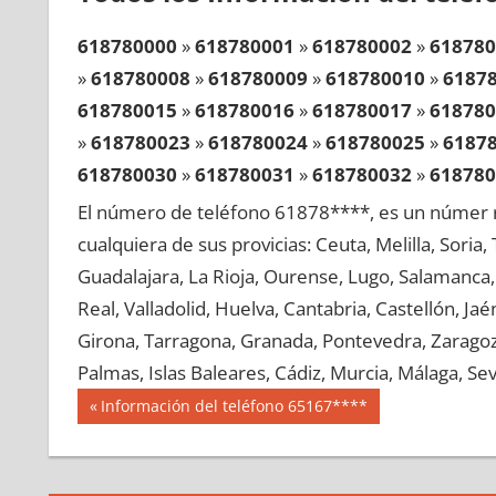
618780000
»
618780001
»
618780002
»
618780
»
618780008
»
618780009
»
618780010
»
6187
618780015
»
618780016
»
618780017
»
618780
»
618780023
»
618780024
»
618780025
»
6187
618780030
»
618780031
»
618780032
»
618780
»
618780038
»
618780039
»
618780040
»
6187
El número de teléfono 61878****, es un númer r
618780045
»
618780046
»
618780047
»
618780
cualquiera de sus provicias: Ceuta, Melilla, Soria
»
618780053
»
618780054
»
618780055
»
6187
Guadalajara, La Rioja, Ourense, Lugo, Salamanca, 
618780060
»
618780061
»
618780062
»
618780
Real, Valladolid, Huelva, Cantabria, Castellón, J
»
618780068
»
618780069
»
618780070
»
6187
Girona, Tarragona, Granada, Pontevedra, Zaragoza
618780075
»
618780076
»
618780077
»
618780
Palmas, Islas Baleares, Cádiz, Murcia, Málaga, Sevi
»
618780083
»
618780084
»
618780085
»
6187
Navegación
61878
Entrada
Información del teléfono 65167****
618780090
»
618780091
»
618780092
»
618780
anterior:
de
»
618780098
»
618780099
»
618780100
»
6187
entradas
618780105
»
618780106
»
618780107
»
618780