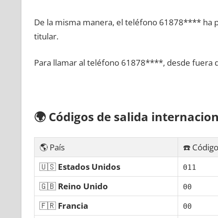
De la misma manera, el teléfono 61878**** ha po
titular.
Para llamar al teléfono 61878****, desde fuera 
🌍
Códigos dе salida internacion
🌎 País
☎️ Código
🇺🇸
Estados Unidos
011
🇬🇧
Reino Unido
00
🇫🇷
Francia
00