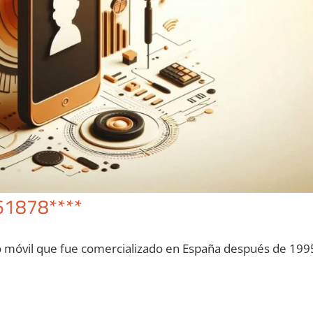
61878****
o móvil quе fue comercializado en España después dе 199