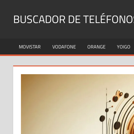
Saltar
al
BUSCADOR DE TELÉFONO
contenido
Identifica
Números
MOVISTAR
VODAFONE
ORANGE
YOIGO
Fijos
y
Móviles