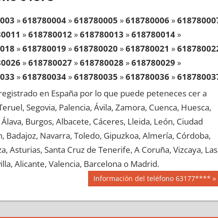
003
»
618780004
»
618780005
»
618780006
»
61878000
80011
»
618780012
»
618780013
»
618780014
»
018
»
618780019
»
618780020
»
618780021
»
61878002
80026
»
618780027
»
618780028
»
618780029
»
033
»
618780034
»
618780035
»
618780036
»
61878003
80041
»
618780042
»
618780043
»
618780044
»
egistrado en España por lo que puede peteneces cer a
048
»
618780049
»
618780050
»
618780051
»
61878005
, Teruel, Segovia, Palencia, Ávila, Zamora, Cuenca, Huesca,
80056
»
618780057
»
618780058
»
618780059
»
Álava, Burgos, Albacete, Cáceres, Lleida, León, Ciudad
063
»
618780064
»
618780065
»
618780066
»
61878006
aén, Badajoz, Navarra, Toledo, Gipuzkoa, Almería, Córdoba,
80071
»
618780072
»
618780073
»
618780074
»
, Asturias, Santa Cruz de Tenerife, A Coruña, Vizcaya, Las
078
»
618780079
»
618780080
»
618780081
»
61878008
lla, Alicante, Valencia, Barcelona o Madrid.
80086
»
618780087
»
618780088
»
618780089
»
Siguiente
Información del teléfono 63177****
093
»
618780094
»
618780095
»
618780096
»
61878009
entrada:
80101
»
618780102
»
618780103
»
618780104
»
108
»
618780109
»
618780110
»
618780111
»
61878011