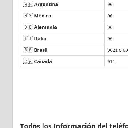
🇦🇷
Argentina
00
🇲🇽
México
00
🇩🇪
Alemania
00
🇮🇹
Italia
00
🇧🇷
Brasil
ο
0021
00
🇨🇦
Canadá
011
Todos los Información del telé