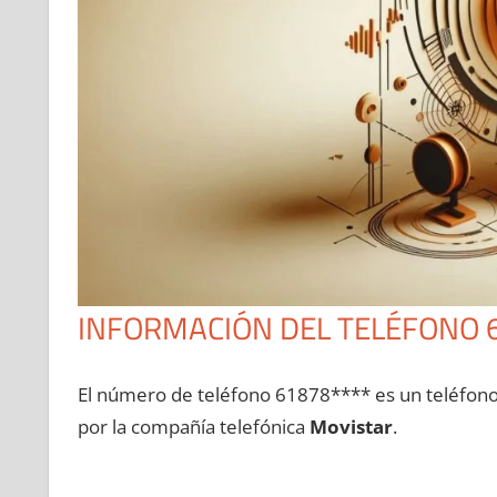
INFORMACIÓN DEL TELÉFONO 
El número dе teléfono 61878**** es un teléfon
pοr la compañía telefónica
Movistar
.