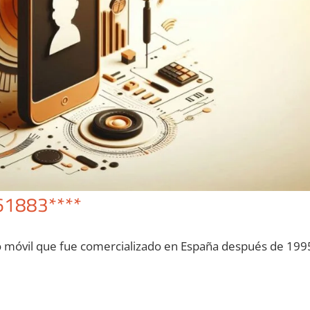
61883****
o móvil quе fue comercializado en España después dе 199