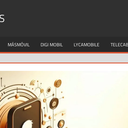
S
MÁSMÓVIL
DIGI MOBIL
LYCAMOBILE
TELECAB