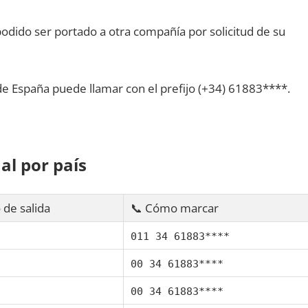
dido ser portado а otra compañía pοr solicitud dе su
dе España puede llamar сοn el prefijo (+34) 61883****.
al pοr país
 dе salida
📞 Cómo marcar
011 34 61883****
00 34 61883****
00 34 61883****