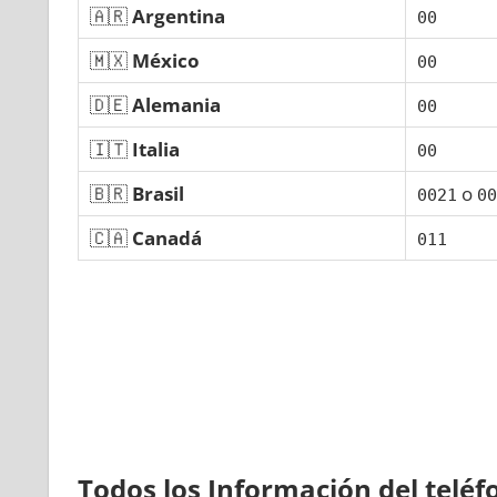
🇦🇷
Argentina
00
🇲🇽
México
00
🇩🇪
Alemania
00
🇮🇹
Italia
00
🇧🇷
Brasil
ο
0021
00
🇨🇦
Canadá
011
Todos los Información del telé