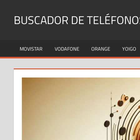
Saltar
al
BUSCADOR DE TELÉFONO
contenido
Identifica
Números
MOVISTAR
VODAFONE
ORANGE
YOIGO
Fijos
y
Móviles