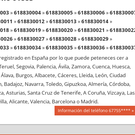
003
»
618830004
»
618830005
»
618830006
»
61883000
30011
»
618830012
»
618830013
»
618830014
»
018
»
618830019
»
618830020
»
618830021
»
61883002
30026
»
618830027
»
618830028
»
618830029
»
033
»
618830034
»
618830035
»
618830036
»
61883003
30041
»
618830042
»
618830043
»
618830044
»
egistrado en España por lo que puede peteneces cer a
048
»
618830049
»
618830050
»
618830051
»
61883005
, Teruel, Segovia, Palencia, Ávila, Zamora, Cuenca, Huesca,
30056
»
618830057
»
618830058
»
618830059
»
Álava, Burgos, Albacete, Cáceres, Lleida, León, Ciudad
063
»
618830064
»
618830065
»
618830066
»
61883006
aén, Badajoz, Navarra, Toledo, Gipuzkoa, Almería, Córdoba,
30071
»
618830072
»
618830073
»
618830074
»
, Asturias, Santa Cruz de Tenerife, A Coruña, Vizcaya, Las
078
»
618830079
»
618830080
»
618830081
»
61883008
lla, Alicante, Valencia, Barcelona o Madrid.
30086
»
618830087
»
618830088
»
618830089
»
Siguiente
Información del teléfono 67755****
093
»
618830094
»
618830095
»
618830096
»
61883009
entrada:
30101
»
618830102
»
618830103
»
618830104
»
108
»
618830109
»
618830110
»
618830111
»
61883011