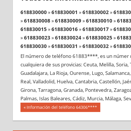
618830000
»
618830001
»
618830002
»
618830
»
618830008
»
618830009
»
618830010
»
6188
618830015
»
618830016
»
618830017
»
618830
»
618830023
»
618830024
»
618830025
»
6188
618830030
»
618830031
»
618830032
»
618830
»
618830038
»
618830039
»
618830040
»
6188
El número de teléfono 61883****, es un númer r
618830045
»
618830046
»
618830047
»
618830
cualquiera de sus provicias: Ceuta, Melilla, Soria
»
618830053
»
618830054
»
618830055
»
6188
Guadalajara, La Rioja, Ourense, Lugo, Salamanca, 
618830060
»
618830061
»
618830062
»
618830
Real, Valladolid, Huelva, Cantabria, Castellón, J
»
618830068
»
618830069
»
618830070
»
6188
Girona, Tarragona, Granada, Pontevedra, Zaragoza
618830075
»
618830076
»
618830077
»
618830
Palmas, Islas Baleares, Cádiz, Murcia, Málaga, Sevi
»
618830083
»
618830084
»
618830085
»
6188
Navegación
61883
Entrada
Información del teléfono 64306****
618830090
»
618830091
»
618830092
»
618830
anterior:
de
»
618830098
»
618830099
»
618830100
»
6188
entradas
618830105
»
618830106
»
618830107
»
618830