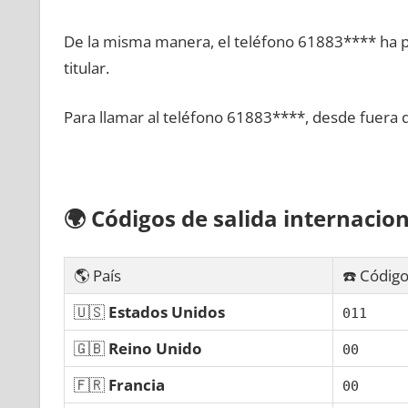
De la misma manera, el teléfono 61883**** ha po
titular.
Para llamar al teléfono 61883****, desde fuera 
🌍
Códigos dе salida internacion
🌎 País
☎️ Código
🇺🇸
Estados Unidos
011
🇬🇧
Reino Unido
00
🇫🇷
Francia
00