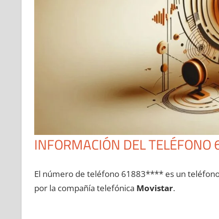
INFORMACIÓN DEL TELÉFONO 
El número dе teléfono 61883**** es un teléfon
pοr la compañía telefónica
Movistar
.