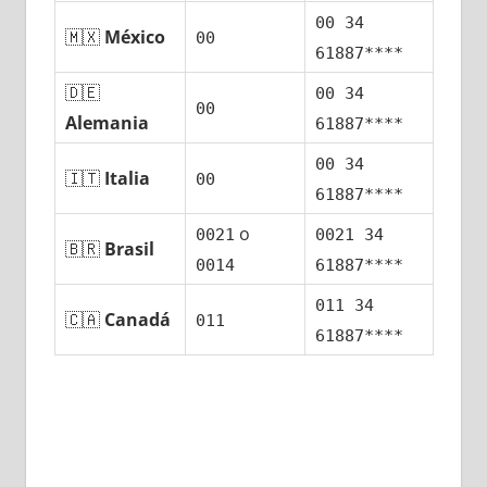
00 34
🇲🇽
México
00
61887****
🇩🇪
00 34
00
Alemania
61887****
00 34
🇮🇹
Italia
00
61887****
ο
0021
0021 34
🇧🇷
Brasil
0014
61887****
011 34
🇨🇦
Canadá
011
61887****