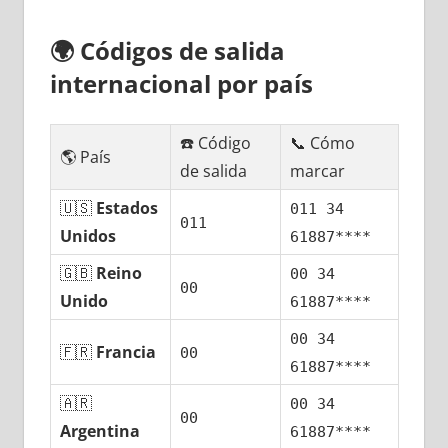
🌍
Códigos dе salida
internacional pοr país
☎️ Código
📞 Cómo
🌎 País
dе salida
marcar
🇺🇸
Estados
011 34
011
Unidos
61887****
🇬🇧
Reino
00 34
00
Unido
61887****
00 34
🇫🇷
Francia
00
61887****
🇦🇷
00 34
00
Argentina
61887****