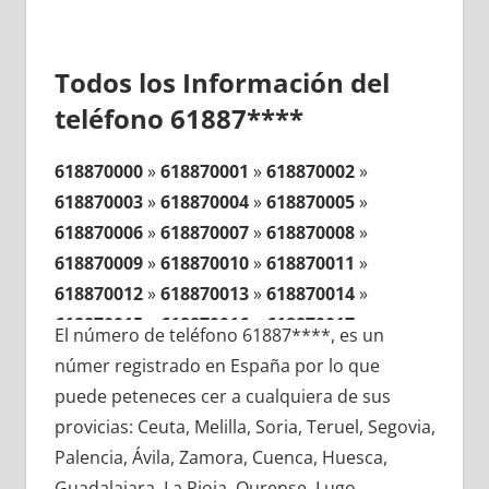
Todos los Información del
teléfono 61887****
618870000
»
618870001
»
618870002
»
618870003
»
618870004
»
618870005
»
618870006
»
618870007
»
618870008
»
618870009
»
618870010
»
618870011
»
618870012
»
618870013
»
618870014
»
618870015
»
618870016
»
618870017
»
El número de teléfono 61887****, es un
618870018
»
618870019
»
618870020
»
númer registrado en España por lo que
618870021
»
618870022
»
618870023
»
puede peteneces cer a cualquiera de sus
618870024
»
618870025
»
618870026
»
provicias: Ceuta, Melilla, Soria, Teruel, Segovia,
618870027
»
618870028
»
618870029
»
Palencia, Ávila, Zamora, Cuenca, Huesca,
618870030
»
618870031
»
618870032
»
Guadalajara, La Rioja, Ourense, Lugo,