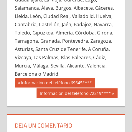
618870033
»
618870034
»
618870035
»
Salamanca, Álava, Burgos, Albacete, Cáceres,
618870036
»
618870037
»
618870038
»
Lleida, León, Ciudad Real, Valladolid, Huelva,
618870039
»
618870040
»
618870041
»
Cantabria, Castellón, Jaén, Badajoz, Navarra,
618870042
»
618870043
»
618870044
»
Toledo, Gipuzkoa, Almería, Córdoba, Girona,
618870045
»
618870046
»
618870047
»
Tarragona, Granada, Pontevedra, Zaragoza,
618870048
»
618870049
»
618870050
»
Asturias, Santa Cruz de Tenerife, A Coruña,
618870051
»
618870052
»
618870053
»
Vizcaya, Las Palmas, Islas Baleares, Cádiz,
618870054
»
618870055
»
618870056
»
Murcia, Málaga, Sevilla, Alicante, Valencia,
618870057
»
618870058
»
618870059
»
Barcelona o Madrid.
618870060
»
618870061
»
618870062
»
Navegación
61887
Entrada
Información del teléfono 69645****
618870063
»
618870064
»
618870065
»
anterior:
de
Siguiente
Información del teléfono 72219****
618870066
»
618870067
»
618870068
»
entrada:
entradas
618870069
»
618870070
»
618870071
»
618870072
»
618870073
»
618870074
»
618870075
»
618870076
»
618870077
»
DEJA UN COMENTARIO
618870078
»
618870079
»
618870080
»