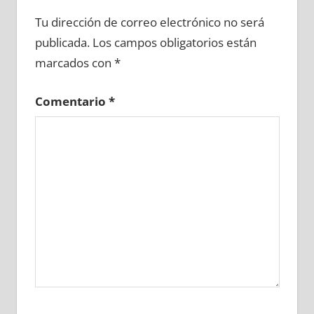
618870081
»
618870082
»
618870083
»
Tu dirección de correo electrónico no será
618870084
»
618870085
»
618870086
»
publicada.
Los campos obligatorios están
618870087
»
618870088
»
618870089
»
marcados con
*
618870090
»
618870091
»
618870092
»
618870093
»
618870094
»
618870095
»
Comentario
*
618870096
»
618870097
»
618870098
»
618870099
»
618870100
»
618870101
»
618870102
»
618870103
»
618870104
»
618870105
»
618870106
»
618870107
»
618870108
»
618870109
»
618870110
»
618870111
»
618870112
»
618870113
»
618870114
»
618870115
»
618870116
»
618870117
»
618870118
»
618870119
»
618870120
»
618870121
»
618870122
»
618870123
»
618870124
»
618870125
»
618870126
»
618870127
»
618870128
»