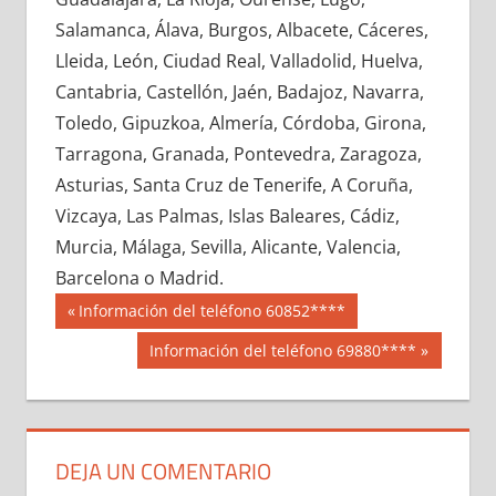
619040033
»
619040034
»
619040035
»
Salamanca, Álava, Burgos, Albacete, Cáceres,
619040036
»
619040037
»
619040038
»
Lleida, León, Ciudad Real, Valladolid, Huelva,
619040039
»
619040040
»
619040041
»
Cantabria, Castellón, Jaén, Badajoz, Navarra,
619040042
»
619040043
»
619040044
»
Toledo, Gipuzkoa, Almería, Córdoba, Girona,
619040045
»
619040046
»
619040047
»
Tarragona, Granada, Pontevedra, Zaragoza,
619040048
»
619040049
»
619040050
»
Asturias, Santa Cruz de Tenerife, A Coruña,
619040051
»
619040052
»
619040053
»
Vizcaya, Las Palmas, Islas Baleares, Cádiz,
619040054
»
619040055
»
619040056
»
Murcia, Málaga, Sevilla, Alicante, Valencia,
619040057
»
619040058
»
619040059
»
Barcelona o Madrid.
619040060
»
619040061
»
619040062
»
Navegación
61904
Entrada
Información del teléfono 60852****
619040063
»
619040064
»
619040065
»
anterior:
de
Siguiente
Información del teléfono 69880****
619040066
»
619040067
»
619040068
»
entrada:
entradas
619040069
»
619040070
»
619040071
»
619040072
»
619040073
»
619040074
»
619040075
»
619040076
»
619040077
»
DEJA UN COMENTARIO
619040078
»
619040079
»
619040080
»