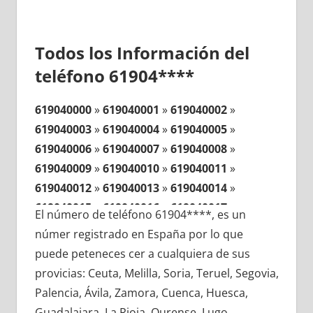
Todos los Información del
teléfono 61904****
619040000
»
619040001
»
619040002
»
619040003
»
619040004
»
619040005
»
619040006
»
619040007
»
619040008
»
619040009
»
619040010
»
619040011
»
619040012
»
619040013
»
619040014
»
619040015
»
619040016
»
619040017
»
El número de teléfono 61904****, es un
619040018
»
619040019
»
619040020
»
númer registrado en España por lo que
619040021
»
619040022
»
619040023
»
puede peteneces cer a cualquiera de sus
619040024
»
619040025
»
619040026
»
provicias: Ceuta, Melilla, Soria, Teruel, Segovia,
619040027
»
619040028
»
619040029
»
Palencia, Ávila, Zamora, Cuenca, Huesca,
619040030
»
619040031
»
619040032
»
Guadalajara, La Rioja, Ourense, Lugo,