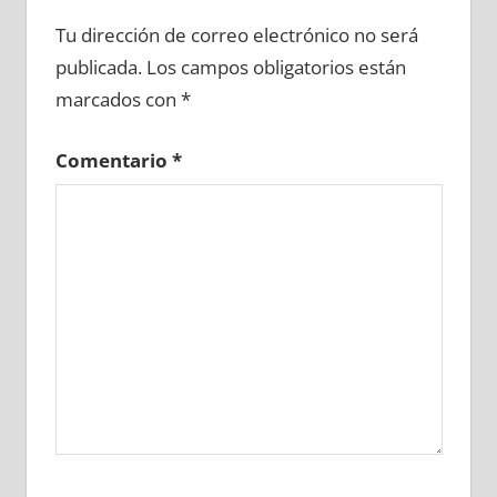
619040081
»
619040082
»
619040083
»
Tu dirección de correo electrónico no será
619040084
»
619040085
»
619040086
»
publicada.
Los campos obligatorios están
619040087
»
619040088
»
619040089
»
marcados con
*
619040090
»
619040091
»
619040092
»
619040093
»
619040094
»
619040095
»
Comentario
*
619040096
»
619040097
»
619040098
»
619040099
»
619040100
»
619040101
»
619040102
»
619040103
»
619040104
»
619040105
»
619040106
»
619040107
»
619040108
»
619040109
»
619040110
»
619040111
»
619040112
»
619040113
»
619040114
»
619040115
»
619040116
»
619040117
»
619040118
»
619040119
»
619040120
»
619040121
»
619040122
»
619040123
»
619040124
»
619040125
»
619040126
»
619040127
»
619040128
»