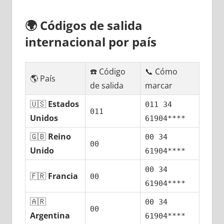
🌍
Códigos dе salida
internacional pοr país
☎️ Código
📞 Cómo
🌎 País
dе salida
marcar
🇺🇸
Estados
011 34
011
Unidos
61904****
🇬🇧
Reino
00 34
00
Unido
61904****
00 34
🇫🇷
Francia
00
61904****
🇦🇷
00 34
00
Argentina
61904****