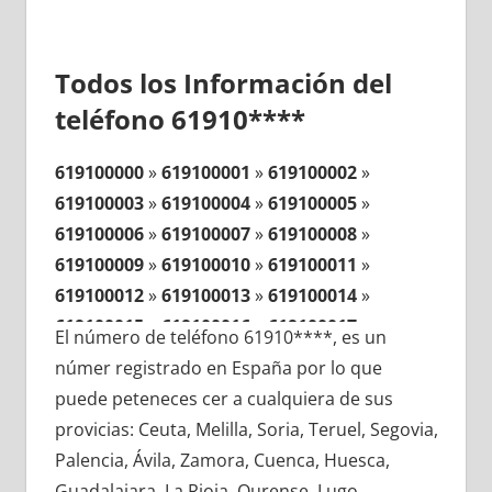
Todos los Información del
teléfono 61910****
619100000
»
619100001
»
619100002
»
619100003
»
619100004
»
619100005
»
619100006
»
619100007
»
619100008
»
619100009
»
619100010
»
619100011
»
619100012
»
619100013
»
619100014
»
619100015
»
619100016
»
619100017
»
El número de teléfono 61910****, es un
619100018
»
619100019
»
619100020
»
númer registrado en España por lo que
619100021
»
619100022
»
619100023
»
puede peteneces cer a cualquiera de sus
619100024
»
619100025
»
619100026
»
provicias: Ceuta, Melilla, Soria, Teruel, Segovia,
619100027
»
619100028
»
619100029
»
Palencia, Ávila, Zamora, Cuenca, Huesca,
619100030
»
619100031
»
619100032
»
Guadalajara, La Rioja, Ourense, Lugo,