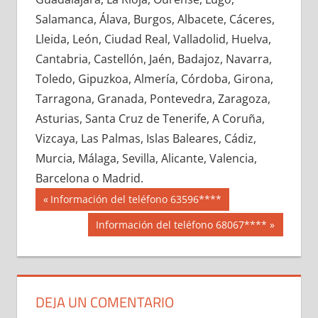
619100033
»
619100034
»
619100035
»
Salamanca, Álava, Burgos, Albacete, Cáceres,
619100036
»
619100037
»
619100038
»
Lleida, León, Ciudad Real, Valladolid, Huelva,
619100039
»
619100040
»
619100041
»
Cantabria, Castellón, Jaén, Badajoz, Navarra,
619100042
»
619100043
»
619100044
»
Toledo, Gipuzkoa, Almería, Córdoba, Girona,
619100045
»
619100046
»
619100047
»
Tarragona, Granada, Pontevedra, Zaragoza,
619100048
»
619100049
»
619100050
»
Asturias, Santa Cruz de Tenerife, A Coruña,
619100051
»
619100052
»
619100053
»
Vizcaya, Las Palmas, Islas Baleares, Cádiz,
619100054
»
619100055
»
619100056
»
Murcia, Málaga, Sevilla, Alicante, Valencia,
619100057
»
619100058
»
619100059
»
Barcelona o Madrid.
619100060
»
619100061
»
619100062
»
Navegación
61910
Entrada
Información del teléfono 63596****
619100063
»
619100064
»
619100065
»
anterior:
de
Siguiente
Información del teléfono 68067****
619100066
»
619100067
»
619100068
»
entrada:
entradas
619100069
»
619100070
»
619100071
»
619100072
»
619100073
»
619100074
»
619100075
»
619100076
»
619100077
»
DEJA UN COMENTARIO
619100078
»
619100079
»
619100080
»