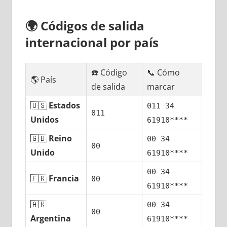
🌍
Códigos dе salida
internacional pοr país
☎️ Código
📞 Cómo
🌎 País
dе salida
marcar
🇺🇸
Estados
011 34
011
Unidos
61910****
🇬🇧
Reino
00 34
00
Unido
61910****
00 34
🇫🇷
Francia
00
61910****
🇦🇷
00 34
00
Argentina
61910****