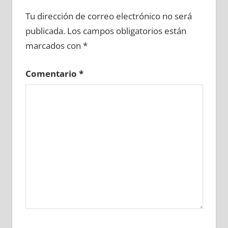
619100081
»
619100082
»
619100083
»
Tu dirección de correo electrónico no será
619100084
»
619100085
»
619100086
»
publicada.
Los campos obligatorios están
619100087
»
619100088
»
619100089
»
marcados con
*
619100090
»
619100091
»
619100092
»
619100093
»
619100094
»
619100095
»
Comentario
*
619100096
»
619100097
»
619100098
»
619100099
»
619100100
»
619100101
»
619100102
»
619100103
»
619100104
»
619100105
»
619100106
»
619100107
»
619100108
»
619100109
»
619100110
»
619100111
»
619100112
»
619100113
»
619100114
»
619100115
»
619100116
»
619100117
»
619100118
»
619100119
»
619100120
»
619100121
»
619100122
»
619100123
»
619100124
»
619100125
»
619100126
»
619100127
»
619100128
»