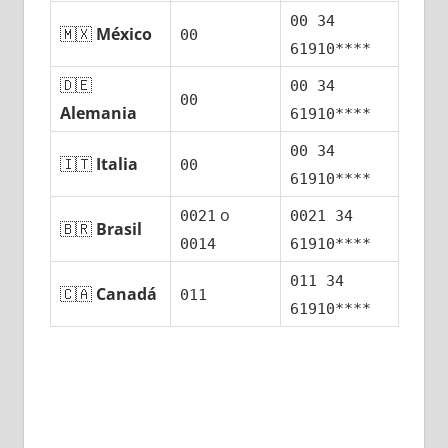
00 34
🇲🇽
México
00
61910****
🇩🇪
00 34
00
Alemania
61910****
00 34
🇮🇹
Italia
00
61910****
ο
0021
0021 34
🇧🇷
Brasil
0014
61910****
011 34
🇨🇦
Canadá
011
61910****