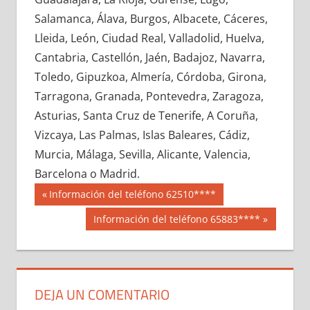
619140033
»
619140034
»
619140035
»
Salamanca, Álava, Burgos, Albacete, Cáceres,
619140036
»
619140037
»
619140038
»
Lleida, León, Ciudad Real, Valladolid, Huelva,
619140039
»
619140040
»
619140041
»
Cantabria, Castellón, Jaén, Badajoz, Navarra,
619140042
»
619140043
»
619140044
»
Toledo, Gipuzkoa, Almería, Córdoba, Girona,
619140045
»
619140046
»
619140047
»
Tarragona, Granada, Pontevedra, Zaragoza,
619140048
»
619140049
»
619140050
»
Asturias, Santa Cruz de Tenerife, A Coruña,
619140051
»
619140052
»
619140053
»
Vizcaya, Las Palmas, Islas Baleares, Cádiz,
619140054
»
619140055
»
619140056
»
Murcia, Málaga, Sevilla, Alicante, Valencia,
619140057
»
619140058
»
619140059
»
Barcelona o Madrid.
619140060
»
619140061
»
619140062
»
Navegación
61914
Entrada
Información del teléfono 62510****
619140063
»
619140064
»
619140065
»
anterior:
de
Siguiente
Información del teléfono 65883****
619140066
»
619140067
»
619140068
»
entrada:
entradas
619140069
»
619140070
»
619140071
»
619140072
»
619140073
»
619140074
»
619140075
»
619140076
»
619140077
»
DEJA UN COMENTARIO
619140078
»
619140079
»
619140080
»