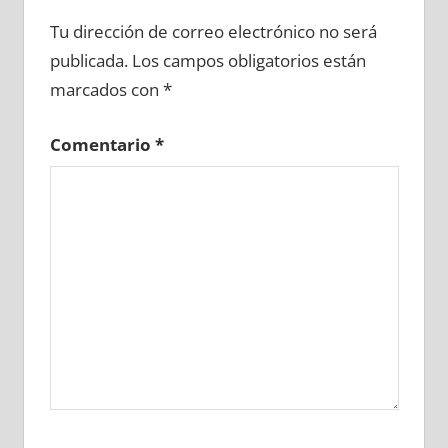
619140081
»
619140082
»
619140083
»
Tu dirección de correo electrónico no será
619140084
»
619140085
»
619140086
»
publicada.
Los campos obligatorios están
619140087
»
619140088
»
619140089
»
marcados con
*
619140090
»
619140091
»
619140092
»
619140093
»
619140094
»
619140095
»
Comentario
*
619140096
»
619140097
»
619140098
»
619140099
»
619140100
»
619140101
»
619140102
»
619140103
»
619140104
»
619140105
»
619140106
»
619140107
»
619140108
»
619140109
»
619140110
»
619140111
»
619140112
»
619140113
»
619140114
»
619140115
»
619140116
»
619140117
»
619140118
»
619140119
»
619140120
»
619140121
»
619140122
»
619140123
»
619140124
»
619140125
»
619140126
»
619140127
»
619140128
»