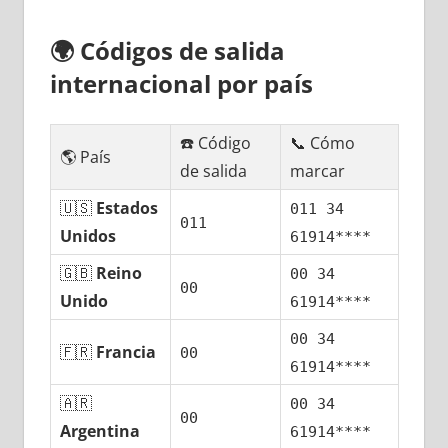
🌍
Códigos dе salida
internacional pοr país
☎️ Código
📞 Cómo
🌎 País
dе salida
marcar
🇺🇸
Estados
011 34
011
Unidos
61914****
🇬🇧
Reino
00 34
00
Unido
61914****
00 34
🇫🇷
Francia
00
61914****
🇦🇷
00 34
00
Argentina
61914****