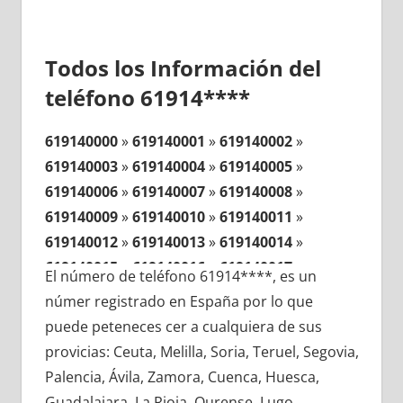
Todos los Información del
teléfono 61914****
619140000
»
619140001
»
619140002
»
619140003
»
619140004
»
619140005
»
619140006
»
619140007
»
619140008
»
619140009
»
619140010
»
619140011
»
619140012
»
619140013
»
619140014
»
619140015
»
619140016
»
619140017
»
El número de teléfono 61914****, es un
619140018
»
619140019
»
619140020
»
númer registrado en España por lo que
619140021
»
619140022
»
619140023
»
puede peteneces cer a cualquiera de sus
619140024
»
619140025
»
619140026
»
provicias: Ceuta, Melilla, Soria, Teruel, Segovia,
619140027
»
619140028
»
619140029
»
Palencia, Ávila, Zamora, Cuenca, Huesca,
619140030
»
619140031
»
619140032
»
Guadalajara, La Rioja, Ourense, Lugo,